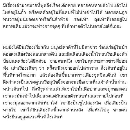
มีเรื่องเล่ามากมายที่พูดถึงเรื่องเด็กหาย หลายคนหายตัวไปแล้วไป
โผล่อยู่ในถ้ำ หรือขดตัวอยู่ในที่แคบที่ไม่น่าเข้าไปได้ หลายคนถูก
พบว่าอยู่บนยอดเขาหรือก้นลำห้วย รองเท้า ถุงเท้าที่เจออยู่ใน
สภาพเดิมแม้ว่าจะห่างจากจุดๆ ที่เด็กหายตัวไปหลายไมล์ก็เถอะ
ผมยังได้ยิินเรื่องเกี่ยวกับ มนุษย์ตาดำที่ไม่มีตาขาว ร่อนเร่อยู่ในป่า
คอยส่งเสียงร้องตอนกลางคืน และยังเลียนเสียงน้ำไหลหรือเสียงตัว
บ็อบแคตร้องได้อีกด้วย ชายคนหนึ่ง เขาไปทุกรายการข่าวที่ยอม
ฟัง เล่าเรื่องเดิมๆ ว่า ครั้งหนึ่งเขาออกไปล่ากวาง ตั้งเต๊นท์อยู่ใน
พื้นที่ห่างไกลมาก แล้วต้องตื่นขึ้นมาเพราะเสียงขูดขีดเต๊นท์ เขา
คิดว่าคงเป็นแรคคูนหรือสุนัขจิ้งจอกจนเมืี่อเขาเห็นเจ้าตัวนั้นผ่าน
หน้าเต๊นท์ไป สิ่งที่รูดผ่านเต๊นท์เขาไปนั้นคือปากและจมูกของคน
เขาเตะมันเข้าไปเต็มแรงแต่มันถอยตัวหลบทันและหายไปก่อนที่
เขาจะมุดออกจากเต๊นท์มาได้ เขายิงปืนขู่ไปสองนัด เมื่อเสียงปืน
หายไป เขาได้ยินเสียงดีดนิ้วจากด้านหลัง เมื่อหันไปดู ชายคน
หนึ่งยืนอยู่สุดแนวพื้นที่ตั้งเต๊นท์