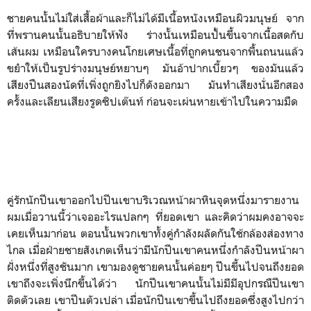
ชายคนนั้นไม่ใส่เสื้อผ้าและก็ไม่ได้มีเนื้อหนังเหมือนผิวมนุษย์ จาก
ที่พรานคนนั้นอธิบายให้ฟัง ร่างนั้นเหมือนปั้นขึ้นจากเนื้อสดกับ
เส้นผม เหมือนใครบางคนโกยเศษเนื้อที่ถูกคนชนจากพื้นถนนแล้ว
ขยำให้เป็นรูปร่างมนุษย์หยาบๆ มันอ้าปากเบี้ยวๆ ของมันแล้ว
เสียงปืนสองนัดที่เพิ่งถูกยิงไปก็ดังออกมา มันทำเสียงนั่นอีกสอง
ครั้งและเลียนเสียงรูดซิปเต๊นท์ ก่อนจะเผ่นหายเข้าไปในความมืด
คู่รักนักปีนเขาออกไปปีนเขาบริเวณหน้าผาหินจุดหนึ่งมารายงาน
ผมเมื่อวานนี้ว่าเจออะไรแปลกๆ ที่ยอดเขา และคิดว่าผมคงอาจจะ
เคยเห็นมาก่อน ตอนนั้นพวกเขาทั้งคู่กำลังผลัดกันใช้กล้องส่องทาง
ไกล เมื่อฝ่ายชายสังเกตเห็นว่ามีนักปีนเขาคนหนึ่งกำลังปีนหน้าผา
ฝั่งหนึ่งที่สูงชันมาก เขามองดูชายคนนั้นค่อยๆ ปีนขึ้นไปจนถึงยอด
เขาถึงจะเพิ่งนึกขึ้นได้ว่า นักปีนเขาคนนั้นไม่มีมีอุปกรณืปีนเขา
ติดตัวเลย เขาปีนตัวเปล่า เมื่อนักปีนเขาขึ้นไปถึงยอดซึ่งสูงไปกว่า