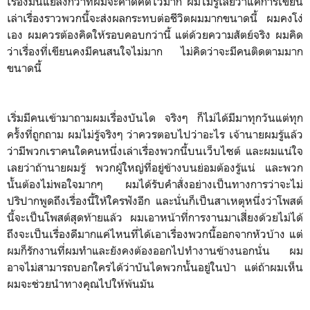
เรื่องมันแย่ลงกว่าที่ผมจะคาดคิดไว้มาก ผมไม่รู้เลยว่าแค่การเขียน
เล่าเรื่องราวพวกนี้จะส่งผลกระทบต่อชีวิตผมมากขนาดนี้ ผมคงโง่
เอง ผมควรต้องคิดให้รอบคอบกว่านี้ แต่ด้วยความสัตย์จริง ผมคิด
ว่าเรื่องที่เขียนคงมีคนสนใจไม่มาก ไม่คิดว่าจะมีคนติดตามมาก
ขนาดนี้
เริ่มมีคนเข้ามาถามผมเรื่องบันได จริงๆ ก็ไม่ได้มีมาทุกวันแต่ทุก
ครั้งที่ถูกถาม ผมไม่รู้จริงๆ ว่าควรตอบไปว่าอะไร เจ้านายผมรู้แล้ว
ว่ามีพวกเราคนใดคนหนึ่งเล่าเรื่องพวกนี้บนเว็บไซต์ และผมแน่ใจ
เลยว่าถ้านายผมรู้ พวกผู้ใหญ่ที่อยู่ข้างบนย่อมต้องรู้แน่ และพวก
นั้นต้องไม่พอใจมากๆ ผมได้รับคำสั่งอย่างเป็นทางการว่าจะไม่
ปริปากพูดถึงเรื่องนี้ให้ใครฟังอีก และนั่นก็เป็นสาเหตุหนึ่งว่าโพสต์
นี้จะเป็นโพสต์สุดท้ายแล้ว ผมเอาหน้าที่การงานมาเสี่ยงด้วยไม่ได้
ถึงจะเป็นเรื่องดีมากแค่ไหนที่ได้เอาเรื่องพวกนี้ออกจากหัวบ้าง แต่
ผมก็รักงานที่ผมทำและยังคงต้องออกไปทำงานข้างนอกนั่น ผม
อาจไม่สามารถบอกใครได้ว่าบันไดพวกนั้นอยู่ในป่า แต่ถ้าผมเห็น
ผมจะช่วยนำทางคุณไปให้พ้นมัน