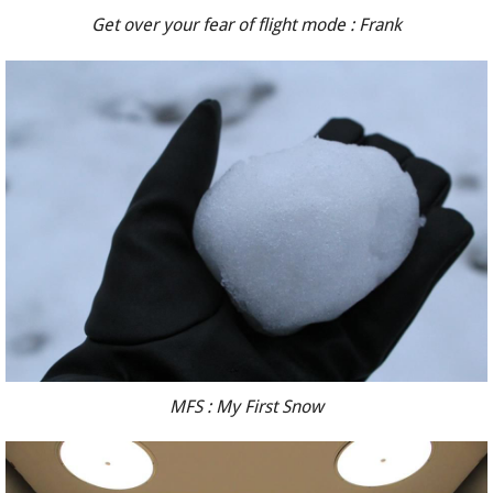
Get over your fear of flight mode : Frank
MFS : My First Snow