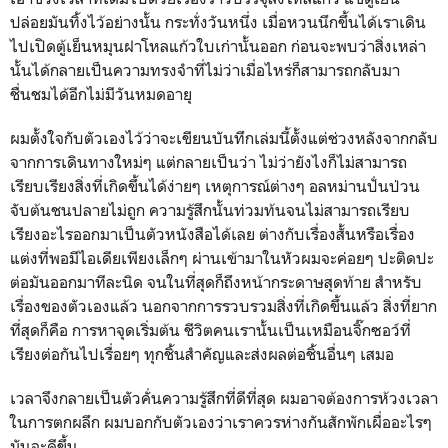
ปล่อยมันทิ้งไว้อย่างนั้น กระทั่งวันหนึ่ง เมื่อหวนนึกขึ้นได้เราเดิน
ไปเปิดตู้เย็นหมุนฝาโหลแก้วใบเก่านั้นออก ก่อนจะพบว่าสิ่งเหล่า
นั้นได้กลายเป็นความทรงจำที่ไม่ว่าเมื่อไหร่ก็สามารถกลับมา
ชื่นชมได้อีกไม่มีวันหมดอายุ
ผมตั้งใจกับตัวเองไว้ว่าจะเขียนบันทึกเล่มนี้ตั้งแต่ช่วงหลังจากกลับ
จากการเดินทางใหม่ๆ แต่กลายเป็นว่า ไม่ว่ายังไงก็ไม่สามารถ
เรียบเรียงสิ่งที่เกิดขึ้นได้ง่ายๆ เหตุการณ์ต่างๆ อลหม่านปั่นป่วน
จับต้นชนปลายไม่ถูก ความรู้สึกนั้นท่วมท้นจนไม่สามารถเรียบ
เรียงอะไรออกมาเป็นตัวหนังสือได้เลย ต่างกับเรื่องสั้นหรือเรื่อง
แต่งที่พอมีไอเดียเพียงเล็กๆ ผ่านเข้ามาในหัวผมจะค่อยๆ ปะติดปะ
ต่อมันออกมาทีละนิด จนในที่สุดก็ถึงหน้ากระดาษสุดท้าย สำหรับ
เรื่องของตัวเองแล้ว นอกจากการรวบรวมสิ่งที่เกิดขึ้นแล้ว สิ่งที่ยาก
ที่สุดก็คือ การหาจุดเริ่มต้น ชีวิตคนเรานั้นเป็นเหมือนจิ๊กซอว์ที่
เรียงต่อกันไปเรื่อยๆ ทุกชิ้นสำคัญและส่งผลต่อชิ้นอื่นๆ เสมอ
เวลาจึงกลายเป็นตัวคั่นความรู้สึกที่ดีที่สุด ผมอาจต้องการห้วงเวลา
ในการตกผลึก ผมบอกกับตัวเองว่าเราควรห่างกันสักพักเผื่ออะไรๆ
มันจะดีขึ้น