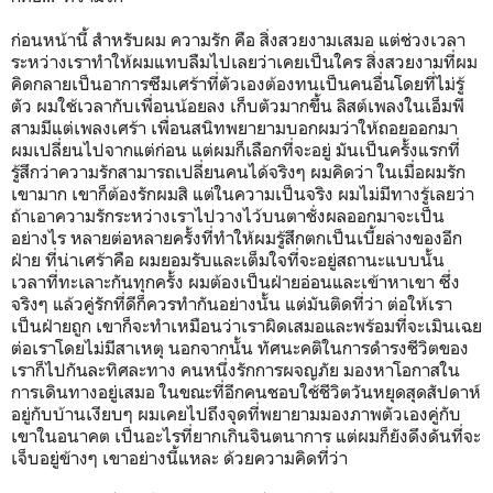
ก่อนหน้านี้ สำหรับผม ความรัก คือ สิ่งสวยงามเสมอ แต่ช่วงเวลา
ระหว่างเราทำให้ผมแทบลืมไปเลยว่าเคยเป็นใคร สิ่งสวยงามที่ผม
คิดกลายเป็นอาการซึมเศร้าที่ตัวเองต้องทนเป็นคนอื่นโดยที่ไม่รู้
ตัว ผมใช้เวลากับเพื่อนน้อยลง เก็บตัวมากขึ้น ลิสต์เพลงในเอ็มพี
สามมีแต่เพลงเศร้า เพื่อนสนิทพยายามบอกผมว่าให้ถอยออกมา
ผมเปลี่ยนไปจากแต่ก่อน แต่ผมก็เลือกที่จะอยู่ มันเป็นครั้งแรกที่
รู้สึกว่าความรักสามารถเปลี่ยนคนได้จริงๆ ผมคิดว่า ในเมื่อผมรัก
เขามาก เขาก็ต้องรักผมสิ แต่ในความเป็นจริง ผมไม่มีทางรู้เลยว่า
ถ้าเอาความรักระหว่างเราไปวางไว้บนตาชั่งผลออกมาจะเป็น
อย่างไร หลายต่อหลายครั้งที่ทำให้ผมรู้สึกตกเป็นเบี้ยล่างของอีก
ฝ่าย ที่น่าเศร้าคือ ผมยอมรับและเต็มใจที่จะอยู่สถานะแบบนั้น
เวลาที่ทะเลาะกันทุกครั้ง ผมต้องเป็นฝ่ายอ่อนและเข้าหาเขา ซึ่ง
จริงๆ แล้วคู่รักที่ดีก็ควรทำกันอย่างนั้น แต่มันติดที่ว่า ต่อให้เรา
เป็นฝ่ายถูก เขาก็จะทำเหมือนว่าเราผิดเสมอและพร้อมที่จะเมินเฉย
ต่อเราโดยไม่มีสาเหตุ นอกจากนั้น ทัศนะคติในการดำรงชีวิตของ
เราก็ไปกันละทิศละทาง คนหนึ่งรักการผจญภัย มองหาโอกาสใน
การเดินทางอยู่เสมอ ในขณะที่อีกคนชอบใช้ชีวิตวันหยุดสุดสัปดาห์
อยู่กับบ้านเงียบๆ ผมเคยไปถึงจุดที่พยายามมองภาพตัวเองคู่กับ
เขาในอนาคต เป็นอะไรที่ยากเกินจินตนาการ แต่ผมก็ยังดึงดันที่จะ
เจ็บอยู่ข้างๆ เขาอย่างนี้แหละ ด้วยความคิดที่ว่า