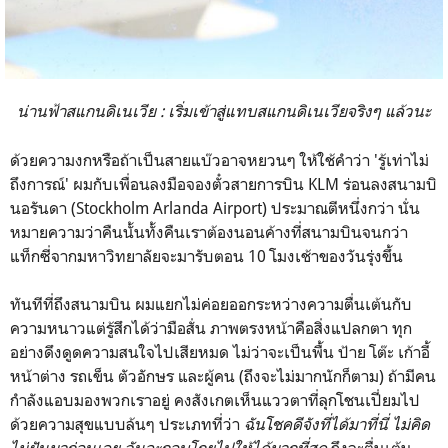
น่านฟ้าสแกนดิเนเวีย : เริ่มเข้าสู่แทบสแกนดิเนเวียจริงๆ แล้วนะ
ด้วยความงกหรือถ้าเป็นสายแบ๊วอาจหยวนๆ ให้ใช้คำว่า 'รู้เท่าไม่
ถึงการณ์' ผมกับเพื่อนลงมือจองตั๋วสายการบิน KLM ร่อนลงสนามบิ
นอรันดา (Stockholm Arlanda Airport) ประมาณตีหนึ่งกว่า นั่น
หมายความว่าคืนนั้นทั้งคืนเราต้องนอนค้างที่สนามบินจนกว่า
แท็กซี่จากมหาวิทยาลัยจะมารับตอน 10 โมงเช้าของวันรุ่งขึ้น
ทันทีที่ถึงสนามบิน ผมแยกไม่ค่อยออกระหว่างความตื่นเต้นกับ
ความหนาวแต่รู้สึกได้ว่ามือสั่น ภาพตรงหน้าคือสิ่งแปลกตา ทุก
อย่างดึงดูดความสนใจไปเสียหมด ไม่ว่าจะเป็นพื้น ป้าย โต๊ะ เก้าอี้
หน้าต่าง รถเข็น ตัวอักษร และผู้คน (ถึงจะไม่มากนักก็ตาม) ถ้ามีคน
กำลังแอบมองพวกเราอยู่ คงสังเกตเห็นแววตาที่ลุกโชนเปี่ยมไป
ด้วยความสุขแบบล้นๆ ประเภทที่ว่า
ฉันโชคดีจังที่ได้มาที่นี่ ไม่คิด
ไม่ฝันมาก่อนเลย ฉันจะกอบโกยไปให้ได้มากที่สุด
ถึงจะตื่นเต้น