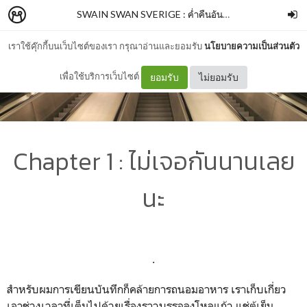
SWAIN SWAN SVERIGE : ค่ำคืนอันเหน็บหนาว ณ ดินแดนใจกลางสแกนดิเนเวีย
เราใช้คุ๊กกี้บนเว็บไซต์ของเรา กรุณาอ่านและยอมรับ
นโยบายความเป็นส่วนตัว
เพื่อใช้บริการเว็บไซต์
ยอมรับ
ไม่ยอมรับ
Chapter 1 : ไม่เจอกันนานเลย
นะ
.
สำหรับผมการเขียนบันทึกก็คล้ายการถนอมอาหาร เราเก็บเกี่ยว
เอาช่วงเวลาที่เต็มไปด้วยเรื่องราวบรรจุลงโหลแก้ว แช่ตู้เย็น