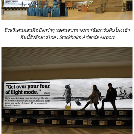
ถึงสวีเดนตอนตีหนึ่งกว่าๆ รอคนจากทางมหา’ลัยมารับสิบโมงเช้า
คืนนี้ยังอีกยาวไกล : Stockholm Arlanda Airport