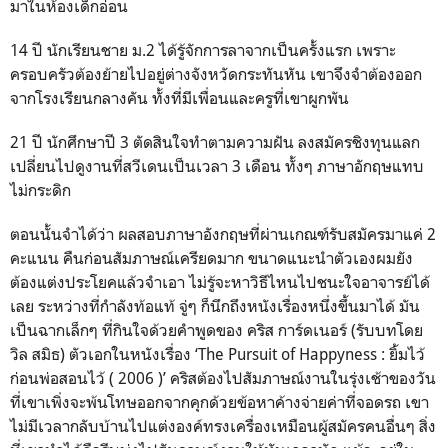
มาในห้องเด็กอ่อน
14 ปี นักเรียนชาย ม.2 ได้รู้จักการลาจากเป็นครั้งแรก เพราะ
ครอบครัวต้องย้ายไปอยู่ต่างจังหวัดกระทันหัน เขาจึงจำต้องออก
จากโรงเรียนกลางคัน ทั้งที่มีเพื่อนและครูที่เขาผูกพัน
21 ปี นักศึกษาปี 3 ตัดสินใจทำตามความฝัน ลงสมัครชิงทุนแลก
เปลี่ยนไปดูงานที่สวีเดนเป็นเวลา 3 เดือน ทั้งๆ ภาษาอักฤษแทบ
ไม่กระดิก
ตอนนั้นจำได้ว่า ผลสอบภาษาอังกฤษที่ผ่านเกณฑ์รับสมัครมาแค่ 2
คะแนน คืนก่อนสัมภาษณ์เครียดมาก ขนาดแนะนำตัวเองผมยัง
ต้องแต่งประโยคแล้วจำเอา ไม่รู้จะหาวิธีไหนไปชนะใจอาจารย์ได้
เลย ระหว่างที่กำลังท้อแท้ จู่ๆ ก็นึกถึงหนังเรื่องหนึ่งขึ้นมาได้ มัน
เป็นฉากเล็กๆ ที่กินใจด้วยคำพูดของ คริส การ์ดเนอร์ (รับบทโดย
วิล สมิธ) ตัวเอกในหนังเรื่อง ‘The Pursuit of Happyness : ยิ้มไว้
ก่อนพ่อสอนไว้ ( 2006 )’ คริสต้องไปสัมภาษณ์งานในรุ่งเช้าของวัน
ที่เขาเพิ่งจะพ้นโทษออกจากคุกด้วยข้อหาค้างจ่ายค่าที่จอดรถ เขา
ไม่มีเวลากลับบ้านไปแต่งองค์ทรงเครื่องเหมือนผู้สมัครคนอื่นๆ สิ่ง