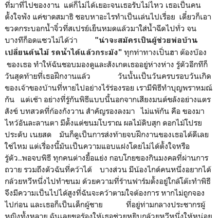
ที่มาที่ไปของงาน แต่ก็ไม่ได้เยอะจนเธอรับไม่ไหว เธอเป็นคน
ตั้งใจฟัง แค่ขาดสมาธิ ชอบหาอะไรทำเป็นเล่นไปเรื่อย เดี๋ยวก็เอา
ขวดกระบอกน้ำจิ๋วที่สเปรย์เย็นหมดแล้วมาใส่น้ำฉีดไปทั่ว จน
บางทีก็อดแซวไม่ได้ว่า
"น่าจะสมัครเป็นผู้ช่วยพ่อบ้าน
ทุกท่าทางเปิ่นฮา ต๊องบ๊อง
เปลี่ยนต้นไม้ รดน้ำได้แล้วกระมัง"
ของเธอ ทำให้ฉันชอบมองดูและสังเกตเธออยู่ห่างห่าง รู้ตัวอีกทีก็
วันสุดท้ายที่เธอฝึกงานแล้ว วันนั้นเป็นวันครบรอบวันเกิด
ของเจ้าของบ้านที่หายไปอย่างไร้ร่องรอย เรามีพิธีทำบุญพราหมณ์
กัน แต่เช้า อย่างที่รู้กันพิธีแบบนี้นอกจากเสียงมนต์ขลังอย่างแตร
สังข์ บทสวดที่ก้องกังวาน สำคัญรองลงมา ไม่แพ้กัน คือ ของมา
ไหว้อันละลานตา มีตั้งแต่ขนมโบราณ ผลไม้ดิบสุก ดอกไม้โปรย
ประดับ เนยสด มันก็ดูเป็นการส่งท้ายจบฝึกงานของเธอได้ดีเลย
ใช่ไหม แต่เรื่องนี้มันเป็นความแอบแฝงโดยไม่ได้ตั้งใจหรือ
รู้ตัว..พอจบพิธี ทุกคนต่างยื้อแย่ง กอบโกยของกินมงคลที่ผ่านการ
ถวาย รวมถึงตัวฉันที่คว้าได้ บางส่วน มีน้องไกด์คนหนึ่งอยากได้
กล้วยหวีหนึ่งไปทำขนม ด้วยความที่ร้านฟาร์มตั้งอยู่ใกล้โต๊ะทำพิธี
จึงมีความเป็นไปได้สูงที่ฉันจะคว้าตามใจต้องการ หากไม่ถูกจอง
ไปก่อน และเธอก็เป็นเด็กผู้ชาย ที่อยู่ท่ามกลางประชากรผู้
หญิงทั้งหลาย ฉันเลยขอร้องให้เธอช่วยหยิบกล้วยหวีหนึ่งให้หน่อย