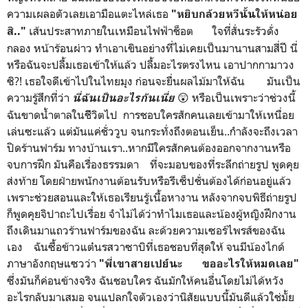
ความเผลอตัวเลยเอามือแตะไหล่เธอ
"หยิบกล้วยหวีนั้นให้หน่อย
เส้นประสาทภายในเหมือนไฟฟ้าช็อต ใจที่สั่นระรัวดั่ง
สิ.."
กลอง หน้าร้อนผ่าว ทำเอาเขินอย่างที่ไม่เคยเป็นมานานสามสี่ปี นี่
หรือฉันจะปลื้มเธอเข้าให้แล้ว ปลื้มอะไรตรงไหน เอาปากกามาวง
ซิ?! เธอใจดีเข้าไปในไทยมุง ก่อนจะยื่นผลไม้มาให้ฉัน มันเป็น
ความรู้สึกที่ว่า
😲 หรือเป็นเพราะว่าช่วงนี้
นี่ฉันเป็นอะไรกันเนี่ย
ฉันขาดน้ำตาลในชีิวิตไป การชอบใครสักคนเลยเข้ามาให้เหนื่อย
เล่นซะแล้ว แต่มันแค่ชั่ววูบ จนกระทั่งถึงตอนเย็น..กำลังจะถึงเวลา
ปิดร้านฟาร์ม ทางบ้านเรา..หากมีใครสักคนต้องออกจากงานหรือ
จบการฝึก มันคือเรื่องธรรมดา ที่จะมอบของที่ระลึกถ่ายรูป พูดคุย
ส่งท้าย โดยฝ่ายพนักงานต้อนรับหรือรีเซ็ปชั่นต้องได้ก่อนอยู่แล้ว
เพราะช่วยสอนและให้เธอเรียนรู้เนื้อหางาน หลังจากจบพิธีถ่ายรูป
ก็พูดคุยจิปาถะไปเรื่อย จำไม่ได้ว่าทำไมเธอและน้องผู้หญิงฝึกงาน
ถึงเดินมาแถวร้านฟาร์มของฉัน ละด้วยความเซอร์ไพรส์ของฉัน
เอง ฉันซื้อข้าวแต๋นรสวาซาบิที่เธอชอบที่สุดให้ จนมีน้องไกด์
ภาษาอังกฤษแซวว่า
"พี่เขาสายเปย์นะ ขออะไรให้หมดเลย"
ซึ่งมันก็ค่อนข้างจริง ฉันชอบใคร ฉันมักให้คนอื่นโดยไม่ได้หวัง
อะไรกลับมาเสมอ จนแปลกใจตัวเองว่านิสัยแบบนี้มันดีแล้วใช่มั้ย