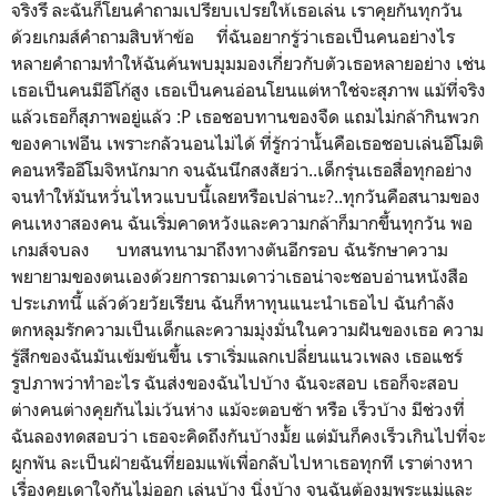
จริงรึ ละฉันก็โยนคำถามเปรียบเปรยให้เธอเล่น เราคุยกันทุกวัน
ด้วยเกมส์คำถามสิบห้าข้อ ที่ฉันอยากรู้ว่าเธอเป็นคนอย่างไร
หลายคำถามทำให้ฉันค้นพบมุมมองเกี่ยวกับตัวเธอหลายอย่าง เช่น
เธอเป็นคนมีอีโก้สูง เธอเป็นคนอ่อนโยนแต่หาใช่จะสุภาพ แม้ที่จริง
แล้วเธอก็สุภาพอยู่แล้ว :P เธอชอบทานของจืด แถมไม่กล้ากินพวก
ของคาเฟอีน เพราะกลัวนอนไม่ได้ ที่รู้กว่านั้นคือเธอชอบเล่นอีโมติ
คอนหรืออีโมจิหนักมาก จนฉันนึกสงสัยว่า..เด็กรุ่นเธอสื่อทุกอย่าง
จนทำให้มันหวั่นไหวแบบนี้เลยหรือเปล่านะ?..ทุกวันคือสนามของ
คนเหงาสองคน ฉันเริ่มคาดหวังและความกล้าก็มากขึ้นทุกวัน พอ
เกมส์จบลง บทสนทนามาถึงทางตันอีกรอบ ฉันรักษาความ
พยายามของตนเองด้วยการถามเดาว่าเธอน่าจะชอบอ่านหนังสือ
ประเภทนี้ แล้วด้วยวัยเรียน ฉันก็หาทุนแนะนำเธอไป ฉันกำลัง
ตกหลุมรักความเป็นเด็กและความมุ่งมั่นในความฝันของเธอ ความ
รู้สึกของฉันมันเข้มข้นขึ้น เราเริ่มแลกเปลี่ยนแนวเพลง เธอแชร์
รูปภาพว่าทำอะไร ฉันส่งของฉันไปบ้าง ฉันจะสอบ เธอก็จะสอบ
ต่างคนต่างคุยกันไม่เว้นห่าง แม้จะตอบช้า หรือ เร็วบ้าง มีช่วงที่
ฉันลองทดสอบว่า เธอจะคิดถึงกันบ้างมั้ย แต่มันก็คงเร็วเกินไปที่จะ
ผูกพัน ละเป็นฝ่ายฉันที่ยอมแพ้เพื่อกลับไปหาเธอทุกที เราต่างหา
เรื่องคุยเดาใจกันไม่ออก เล่นบ้าง นิ่งบ้าง จนฉันต้องมูพระแม่และ