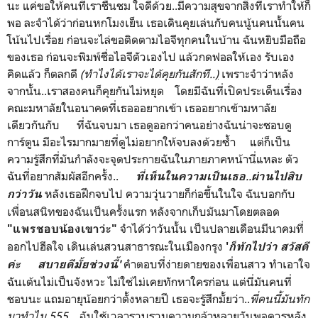
นะ แค่ขอให้คนที่เราชื่นชม ใจดีด้วย..มีความสุขจากสิ่งที่เราทำให้ก็
พอ ละจำได้ว่าก่อนหกโมงเย็น เธอเดินคุยเล่นกับคนนู้นคนนั้นคน
โน้นไปเรื่อย ก่อนจะไล่ขอติดตามไอจีทุกคนในบ้าน ฉันหยิบมือถือ
ของเธอ ก่อนจะพิมพ์ชื่อไอจีตัวเองไป แล้วกดฟอลให้เอง รับเอง
คิดแล้ว ก็ตลกดี
(
ทำไงได้เราจะได้คุยกันสักที..
)
เพราะจำว่าหลัง
จากนั้น..เราสองคนก็คุยกันไม่หยุด โดยมีฉันที่เปิดประเด็นเรื่อง
คณะมหาลัยในอนาคตที่เธอออยากเข้า เธออยากเข้ามหาลัย
เดียวกันกับ ที่ฉันจบมา เธอดูออกว่าคนอย่างฉันน่าจะชอบดู
การ์ตูน มีอะไรมากมายที่ดูไม่อยากให้จบลงด้วยซ้ำ แต่ก็เป็น
ความรู้สึกที่มันกำลังจะจุดประกายฉันในภายภาคหน้านี่แหละ ตัว
ฉันที่อยากสัมผัสอีกครั้ง..
..
ที่เห็นในความเป็นเธอ
ผ่านไปสิบ
หลังเธอฝึกจบไป ความวุ่นวายก็ก่อขึ้นในใจ ฉันบอกกับ
กว่าวัน
เพื่อนสนิทของฉันเป็นครั้งแรก หลังจากเก็บมันมาโดยตลอด
จำได้ว่าวันนั้น เป็นปลายเดือนมีนาคมที่
"แพรชอบน้องเขาว่ะ"
ออกไปฮีลใจ เดินเล่นสวนสาธารณะในเมืองกรุง
'
ก็ทักไปว่า สวัสดี
คำตอบที่ง่ายดายของเพื่อนสาว ทำเอาใจ
ค่ะ สบายดีมั้ยช่วงนี้'
ฉันเต้นไม่เป็นจังหวะ ไม่ใช่ไม่เคยทักหาใครก่อน แต่นี่มันคนที่
ชอบนะ แถมอายุน้อยกว่าตั้งหลายปี เธอจะรู้สึกมั้ยว่า..
พี่คนนี้มันทัก
มาทำไม 555
.. ฉันใช้เวลารวบรวมความกล้าหลายวันพอควรหลัง