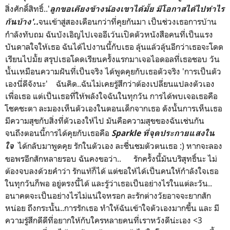
สิ่งศักดิ์สิทธิ์..'
ลูกขอเคียงข้างน้องเขาได้มั้ย มีโอกาสได้ไปทำไร
จนเข้าสู่สองเดือนกว่าที่คุยกันมา เป็นช่วงเธอการบ้าน
กันบ้าง'..
กำลังทับถม ฉันบังเอิญไปเจออีเว้นเปิดตัวหนังสือคนที่เป็นแรง
บันดาลใจให้เธอ ฉันได้ไปงานนี้กับเธอ ลุ้นแล้วลุ้นอีกว่าเธอจะโดด
เรียนไปมั้ย สรุปเธอโดดเรียนครั้งแรกมาเจอไอดอลที่เธอชอบ วัน
นั้นเหมือนความฝันที่เป็นจริง ได้พูดคุยกับเธอตัวจริง 'การเป็นตัว
เองนี่ดีจังนะ' ฉันคิด..ฉันไม่เคยรู้สึกว่าต้องเปลี่ยนแปลงตัวเอง
เพื่อเธอ แต่เป็นเธอที่ให้พลังใจฉันในทุกวัน การได้พบเจอเธอคือ
โชคชะตา ละมองเห็นตัวเองในตอนเด็กจากเธอ ดังนั้นการเห็นเธอ
มีความสุขกับสิ่งที่ตัวเองให้ไป มันคือความสุขของฉันเช่นกัน
จนถึงตอนนี้การได้คุยกับเธอคือ
Sparkle ที่จุดประกายแสงใน
ได้กลับมาพูดคุย รักในตัวเอง ละชื่นชมตัวตนเธอ :) หากจะลอง
ใจ
ขอพรอีกสักหลายรอบ ฉันคงขอว่า.. รักครั้งนี้มันบริสุทธิ์นะ ไม่
ต้องจบลงด้วยคำว่า รักแท้ก็ได้ แต่ขอให้ได้เป็นคนให้กำลังใจเธอ
ในทุกวันก็พอ อยู่ตรงนี้ได้ และรู้ว่าเธอเป็นอย่างไรในแต่ละวัน..
อนาคตจะเป็นอย่างไรไม่แน่ใจหรอก ละรักต่างวัยอาจจะยากสัก
หน่อย ถึงกระนั้น..การรักเธอ ทำให้ฉันเข้าใจตัวเองมากขึ้น และ มี
ความรู้สึกดีดีที่อยากให้กับใครหลายคนที่เราหวังดีน่ะเอง <3