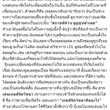
บทสนทนาชั่งใจกับเพื่อนสนิทในวันนั้น ฉันก็ทักแชทไอจีไปตามที่
เพื่อนแนะนำ..คำตอบก็คือ เธอตอบกลับมาน่ารักมาก มันเป็นช่วง
ระหว่างปิดเทอมก่อนขึ้นระดับชั้นใหม่พอดี ดูจากความว่างและชิล
ของเด็กผู้ชายคงเป็นแบบนั้น
"สบายดีค้าบ ดูยูทูปฉ่ำเลย"
ทำเอาฉันอดยิ้มไม่ได้ในความมุ้งมิ้งนี้ ฉันรู้ว่าสิ่งที่ฉันทำจะเป็นการ
ทำความรู้จักเธอ ฉันพอเดาได้ว่าบุคลิกแบบเธอน่าจะเป็นคนตั้งใจ
เรียน หรือ ติดบ้าน ฉันเลยหาเรื่องคุยต่อยอด ถามถึงช่องยูทูปที่เธอ
ชอบดู ละก็เดาไม่ผิด เธอมันสายวิชาการ LOL ดูช่องที่คนทั่วไปไม่
ค่อยดูกัน เช่น เศรษฐกิจการตลาดลงทุน แถมเป็นภาษาอังกฤษด้วย
ดีนะที่ตัวฉันเองก็ชอบอะไรที่เนิร์ดพอกัน แม้จะไม่ค่อยดูบ่อยก็ตาม
จึงแลกเปลี่ยนช่องที่ฉันเคยพบไปให้ ละบทสนทนาก็เริ่มไหลไป
เรื่อย ฉันชอบพูดเลยคุยเปื่อย พิมพ์กับเธอทุกนาที ตั้งแต่เรื่องภาษา
อังกฤษ ทำไมอยากเข้ามหาลัยที่ฉันจบ แต่บทสนทนาก็มีความตัน
ได้ตลอด ฉันสังเกตการพิมพ์ของเราต่างกัน ฉันเป็นคนพิมพ์ยาว
เธอเป็นคนพิมพ์สั้น ฉันเลยหาทางที่จะรู้จักเธอให้มากขึ้น คือ
การ
เขาบอกว่า การจะเข้าใจตัวตนของคนหนึ่งได้
เล่นเกมส์จิตวิทยา
ดี คือ การถามเรื่องจิตใจ เธอบอกว่า
"เกมส์จิตวิทยาคืออะไร"
ทำเอาฉันงงไก่ตาแตก ใช้ชีวิตมาตั้งสิบกว่าปี นี่เธอไม่เคยเล่นอะไร