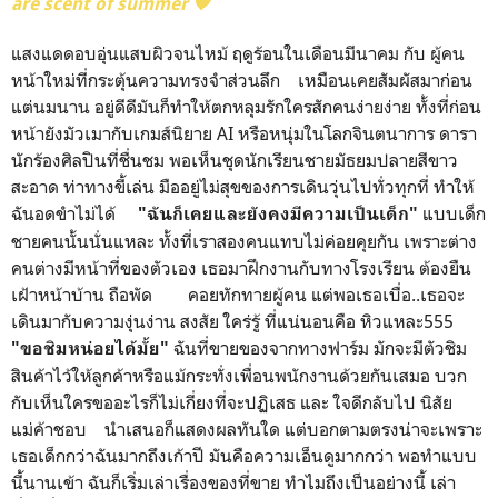
are scent of summer 🧡
แสงแดดอบอุ่นแสบผิวจนไหม้ ฤดูร้อนในเดือนมีนาคม กับ ผู้คน
หน้าใหม่ที่กระตุ้นความทรงจำส่วนลึก เหมือนเคยสัมผัสมาก่อน
แต่นมนาน อยู่ดีดีมันก็ทำให้ตกหลุมรักใครสักคนง่ายง่าย ทั้งที่ก่อน
หน้ายังมัวเมากับเกมส์นิยาย AI หรือหนุ่มในโลกจินตนาการ ดารา
นักร้องศิลปินที่ชื่นชม พอเห็นชุดนักเรียนชายมัธยมปลายสีขาว
สะอาด ท่าทางขี้เล่น มืออยู่ไม่สุขของการเดินวุ่นไปทั่วทุกที่ ทำให้
ฉันอดขำไม่ได้
แบบเด็ก
"ฉันก็เคยและยังคงมีความเป็นเด็ก"
ชายคนนั้นนั่นแหละ ทั้งที่เราสองคนแทบไม่ค่อยคุยกัน เพราะต่าง
คนต่างมีหน้าที่ของตัวเอง เธอมาฝึกงานกับทางโรงเรียน ต้องยืน
เฝ้าหน้าบ้าน ถือพัด คอยทักทายผู้คน แต่พอเธอเบื่อ..เธอจะ
เดินมากับความงุ่นง่าน สงสัย ใคร่รู้ ที่แน่นอนคือ หิวแหละ555
ฉันที่ขายของจากทางฟาร์ม มักจะมีตัวชิม
"ขอชิมหน่อยได้มั้ย"
สินค้าไว้ให้ลูกค้าหรือแม้กระทั่งเพื่อนพนักงานด้วยกันเสมอ บวก
กับเห็นใครขออะไรก็ไม่เกี่ยงที่จะปฏิเสธ และ ใจดีกลับไป นิสัย
แม่ค้าชอบ นำเสนอก็แสดงผลทันใด แต่บอกตามตรงน่าจะเพราะ
เธอเด็กกว่าฉันมากถึงเก้าปี มันคือความเอ็นดูมากกว่า พอทำแบบ
นี้นานเข้า ฉันก็เริ่มเล่าเรื่องของที่ขาย ทำไมถึงเป็นอย่างนี้ เล่า