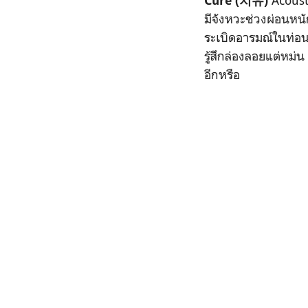
Acousti
Cure (
치유)
มีจังหวะช่วงผ่อนหน
ระเบิดอารมณ์ในท่อน
รู้สึกล่องลอยแต่หม่น
อีกหรือ