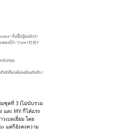
" ทั้งนี้ไม่รู้แน่ชัดว่า
เพลงนี้ว่า "Cure (
치유)"
าษาอังกฤษ
ำนักก็แปลไม่เหมือนกันอีก /
ต็มชุดที่ 3 (ไม่นับรวม
ง และ MV ก็ได้แรง
าวเบลเยี่ยม โดย
หวะ แต่ก็ยังคงความ