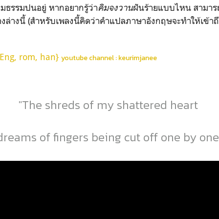
ธรรมปนอยู่ หากอยากรู้ว่า
คิมจงวาน
ฝันร้ายแบบไหน สามา
างล่างนี้ (สำหรับเพลงนี้คิดว่าคำแปลภาษาอังกฤษจะทำให้เข้าถ
Eng, rom, han}
youtube channel : keurimjanee
"The shreds of my shattered heart
dreams of fingers being cut off one by one