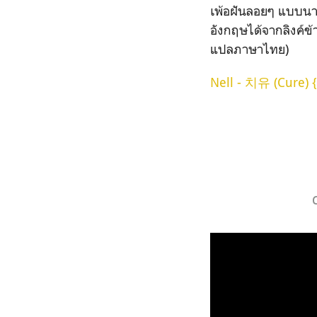
เพ้อฝันลอยๆ แบบนาม
อังกฤษได้จากลิงค์ข้
แปลภาษาไทย)
Nell -
치유 (Cure) {