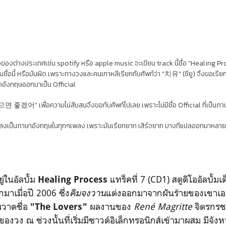
ของต่างประเทศเช่น spotify หรือ apple music จะเขียน track นี้ชื่อ "Healing Process
นชื่อนี้ หรือมันผิด เพราะทางวงและคนเกาหลีเรียกทับศัพท์ว่า "
치유" (ชียู) จึงขอเรียก
ษาอังกฤษออกมาเป็น Official
으면 좋겠어" เพื่อความไม่สับสนจึงขอทับศัพท์ไปเลย เพราะไม่มีชื่อ Official ที่เป็นภ
เพลงเป็นภาษาอังกฤษในทุกๆเพลง เพราะมันเรียกยาก เสิร์จยาก บางทีแปลออกมาหลายส
่ในอัลบั้ม
แทร็คที่ 7 (CD1)
สตูดิโออัลบั้มเ
Healing Process
ออกมาเมื่อปี 2006
ซึ่ง
คิมจงวาน
แต่งออกมาจากฝันร้ายของเขาเอ
วาดชื่อ
ผลงานของ
René Magritte
จิตรกรช
"
The Lovers"
องวง ณ ช่วงนั้นที่เริ่มมีซาวด์อิเล็กทรอนิกส์เข้ามาผสม มีจัง