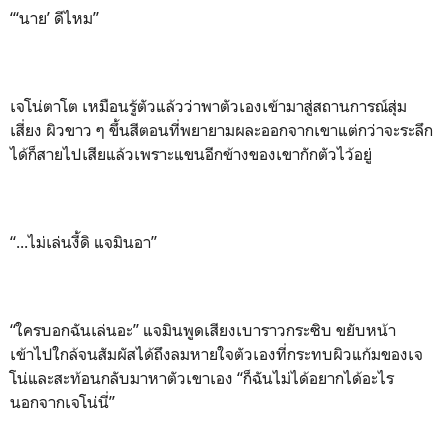
“‘นาย’ ดีไหม”
เจโน่ตาโต เหมือนรู้ตัวแล้วว่าพาตัวเองเข้ามาสู่สถานการณ์สุ่ม
เสี่ยง ผิวขาว ๆ ขึ้นสีตอนที่พยายามผละออกจากเขาแต่กว่าจะระลึก
ได้ก็สายไปเสียแล้วเพราะแขนอีกข้างของเขากักตัวไว้อยู่
“...ไม่เล่นงี้ดิ แจมินอา”
“ใครบอกฉันเล่นอะ” แจมินพูดเสียงเบาราวกระซิบ ขยับหน้า
เข้าไปใกล้จนสัมผัสได้ถึงลมหายใจตัวเองที่กระทบผิวแก้มของเจ
โน่และสะท้อนกลับมาหาตัวเขาเอง “ก็ฉันไม่ได้อยากได้อะไร
นอกจากเจโน่นี่”