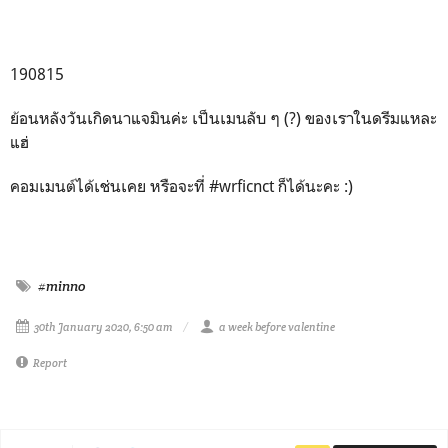
190815
ย้อนหลังวันเกิดนาแจมินค่ะ เป็นเมนลับ ๆ (?) ของเราในดรีมแหละ
แฮ่
คอมเมนต์ได้เช่นเคย หรือจะที่ #wrficnct ก็ได้นะคะ :)
#minno
30th January 2020, 6:50 am
a week before valentine
Report