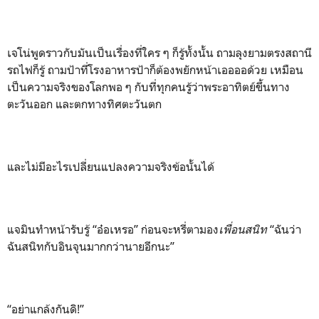
เจโน่พูดราวกับมันเป็นเรื่องที่ใคร ๆ ก็รู้ทั้งนั้น ถามลุงยามตรงสถานี
รถไฟก็รู้ ถามป้าที่โรงอาหารป้าก็ต้องพยักหน้าเออออด้วย เหมือน
เป็นความจริงของโลกพอ ๆ กับที่ทุกคนรู้ว่าพระอาทิตย์ขึ้นทาง
ตะวันออก และตกทางทิศตะวันตก
และไม่มีอะไรเปลี่ยนแปลงความจริงข้อนั้นได้
แจมินทำหน้ารับรู้ “อ๋อเหรอ” ก่อนจะหรี่ตามอง
เพื่อนสนิท
“ฉันว่า
ฉันสนิทกับอินจุนมากกว่านายอีกนะ”
“อย่าแกล้งกันดิ!”