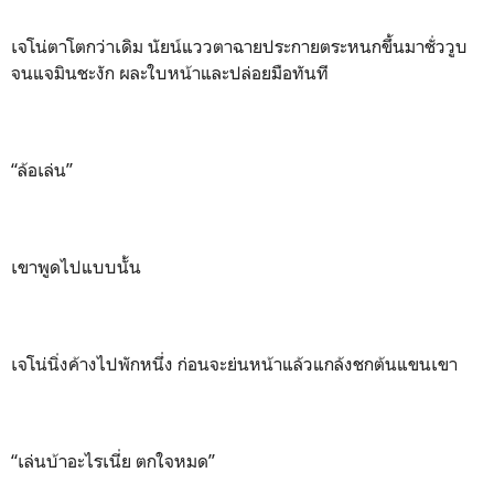
เจโน่ตาโตกว่าเดิม นัยน์แววตาฉายประกายตระหนกขึ้นมาชั่ววูบ
จนแจมินชะงัก ผละใบหน้าและปล่อยมือทันที
“ล้อเล่น”
เขาพูดไปแบบนั้น
เจโน่นิ่งค้างไปพักหนึ่ง ก่อนจะย่นหน้าแล้วแกล้งชกต้นแขนเขา
“เล่นบ้าอะไรเนี่ย ตกใจหมด”