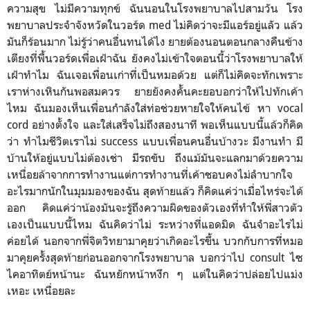
ความสุข ไม่มีความทุกข์ ฉันนอนในโรงพยาบาลไปสามวัน โรง
พยาบาลประจำจังหวัดในวอร์ด med ไม่คิดว่าจะมีแอร์อยู่แลัว แล้ว
มันก็ร้อนมาก ไม่รู้ว่าคนอื่นทนได้ไง ยายต้องนอนตอนกลางคืนข้าง
เตียงที่พื้นวอร์ดเพื่อเฝ้าฉัน ยังคงไม่เข้าใจตอนนี้ว่าโรงพยาบาลให้
เฝ้าทำไม ฉันเจอเพื่อนเก่าที่เป็นหมอด้วย แต่ก็ไม่คิดจะทักเพราะ
เราห่างเหินกันพอสมควร ยายยังคงคั้นคะยอบอกว่าให้ไปทักเค้า
ไหม ฉันมองเห็นเพื่อนกำลังใส่ท่อช่วยหายใจให้คนไข้ หา vocal
cord อย่างตั้งใจ และใส่เสร็จไม่ถึงสองนาที พอเห็นแบบนี้แล้วก็คิด
ว่า ทำไมชีวิตเราไม่ success แบบเพื่อนคนอื่นบ้างวะ มีงานทำ มี
บ้านให้อยู่แบบไม่ต้องเช่า มีรถขับ ถึงแม้มันจะแลกมาด้วยความ
เหนื่อยล้าจากการทำงานแต่การทำงานที่เค้าชอบคงไม่ลำบากใจ
อะไรมากนักในมุมมองของฉัน สุดท้ายแล้ว ก็คิดแค่ว่าเมื่อไหร่จะได้
ออก คิดแค่ว่าน้องมันจะรู้ถึงความผิดของตัวเองที่ทำให้พี่สาวตัว
เองเป็นแบบนี้ไหม ฉันคิดว่าไม่ ระหว่างที่แอดมิด ฉันจำอะไรไม่
ค่อยได้ นอกจากพี่จิตวิทยามาคุยว่าเกิดอะไรขึ้น บวกกับการที่หมอ
มาคุยครั้งสุดท้ายก่อนออกจากโรงพยาบาล บอกว่าไป consult ไซ
ไคอาทิตย์หน้านะ ฉันหยักหน้าหงึก ๆ แต่ในคิดว่าปล่อยไปแม่ง
เหอะ เหนื่อยละ