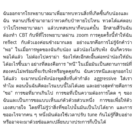
ฉันออกจากโรงพยาบาลมาเพื่อมาทบทวนสิ่งที่เกิดขึ้นกับน้องและ
ฉัน หลานปรี่เข้ามาถามว่าทวดกับป้าหายไปไหน ทวดได้แค่ตอบ
ว่าไปโรงพยาบาลมา แล้วบทสนทนาก็จบแค่นั้น อีกสามสี่วันฉัน
ต้องทำ CBT กับพี่ที่โรงพยาบาลผ่าน zoom การคุยครั้งนี้ทำให้ฉัน
reflect กับตัวเองค่อนข้างมากเลย อย่างแรกคือการไม่รู้จักคำว่า
"พอ" ในเมื่อการพูดของฉันกับน้อง แล้วน้องไม่รับฟัง ฉันก็ควรจะ
พอได้แล้ว ไม่ต้องไปดราม่า ร้องไห้สะอึกสะอื้นต่อหน้าน้องให้มัน
ได้อะไรขึ้นมา อย่างที่สองคือการ "หนี" ในเมื่อมันเป็นสถานการณ์ที่
สองคนไม่พร้อมที่จะรับฟังหรือพูดคุยกัน ฉันควรหนีและลุกออกไป
ได้แล้ว จะมาทนนั่งฟังน้องพูดสิ่งที่เค้ากำลัง aggressive ใส่เรา
ทำไม ตอนนั้นฉันคิดอะไรแบบนี้ไม่ได้เลย และอย่างสุดท้ายคือการ
"ขอ" การขอที่มากเกินไป การขอที่เป็นความต้องการโดด ๆ ของ
ฉันและเป็นการขอแบบเห็นแก่ตัวด้วยส่วนหนึ่ง การขอเพื่อให้ตัว
เองสบายใจ โดยที่ไม่รู้ว่าสิ่งที่ขอไปนั้นมันเป็นไปได้ยาก และการ
ขออะไรจากคน ๆ หนึ่งมันต้องใช้เวลาปรับ tune กันไม่รู้กี่สิบอย่าง
หรืออาจจะมาด้วยข้อแลกเปลี่ยนบางประการก็เป็นได้