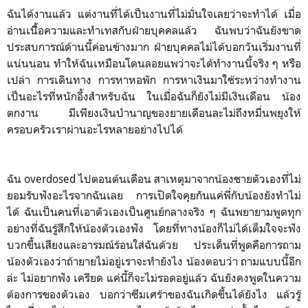
ฉันได้งานแล้ว แต่งานที่ได้เป็นงานที่ไม่มั่นใจเลยว่าจะทำได้ เมื่อ
อ่านเนื้ิอความและทำเทสกับฝ่ายบุคคลแล้ว ฉันพบว่าฉันยังขาด
ประสบการณ์ด้านนี้ค่อนข้างมาก ฝ่ายบุคคลไม่ได้บอกวันเริ่มงานที่
แน่นนอน ทำให้ฉันเหมือนโดนลอยแพว่าจะได้ทำงานนี้จริง ๆ หรือ
เปล่า การเดินทาง การหาหอพัก การหาเงินมาใช้ระหว่างทำงาน
เป็นอะไรที่หนักอึ้งสำหรับฉัน ในเมื่อฉันก็ยังไม่มีเงินเดือน น้อง
ตกงาน มีเพียงเงินบำนาญของยายเดือนละไม่ถึงหมื่นพยุงให้
ครอบครัวเราผ่านอะไรหลายอย่างไปได้
ฉัน overdosed ไปตอนต้นเดือน สาเหตุมาจากน้องชายตัวเองที่ไม่
ยอมรับฟังอะไรจากฉันเลย การเปิดใจคุยกันแค่พี่กับน้องยังทำไม่
ได้ ฉันเป็นคนที่เอาตัวเองเป็นศูนย์กลางจริง ๆ ฉันพยายามพูดทุก
อย่างที่ฉันรู้สึกให้น้องตัวเองฟัง โดยที่ทางน้องก็ไม่ได้เต็มใจจะฟัง
บวกขึ้นเสียงและอารมณ์ร้อนใส่ฉันด้วย ประเด็นที่พูดคือการถาม
น้องตัวเองว่าถ้ายายไม่อยู่เราจะทำยังไง น้องตอบว่า ถามแบบนี้อีก
ล่ะ ไม่อยากฟัง เครียด แค่นี้ก็จะไม่รอดอยู่แล้ว ฉันยังคงพูดในความ
ต้องการของตัวเอง บอกว่าซึมเศร้าของฉันเกิดขึ้นได้ยังไง แล้วรู้