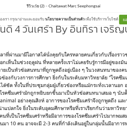
รีวิวเว้ย (2)
–
Chaitawat Marc Seephongsai
ต์ของเรา กรุณาอ่านและยอมรับ
นโยบายความเป็นส่วนตัว
เพื่อใช้บริการเว็บไซต์
ยอ
ันดี 4 วันเศร้า By อินทิรา เจริญ
เวลาที่ผ่านมามีโอกาสได้นั่งคุยกับใครหลายคนเกี่ยวกับเรื่องราว
เห็นในช่วงฤดูฝน ที่หลายครั้งเราไม่เคยรับรู้การมีอยู่ของมันกร
ลายเป็นหัวข้อสนทนาที่ถูกพูดถึงอยู่เนือง ๆ ในวงสนทนาของค
่ยวข้องกับวงการการศึกษา ยิ่งกับในระดับมหาวิทยาลัย "โรคซึมเ
ได้ชัด ทั้งในที่ประชุมกลุ่มผู้เกี่ยวข้องหรือแม้กระทั่งเวลานอก
โรคซึมเศร้ามักถูกหยิบยกขึ้นมาเป็นหัวข้อสนทนาเสมอ ๆ นับตั้
animal อย่างคุณสิงห์ อาการของโรคซึมเศร้าจึงถูกพูดถึง และ
นน่าแปลกใจ ยิ่งในระดับอุดมศึกษาหรือที่เราเรียกกันว่ามหาวิทยาล
คนที่เป็นโรคซึมเศร้าหรือมีอาการของโรคซึมเศร้าไปมากพมสม
ินมา 10 คน อาจจะมี 2-3 คนที่กำลังเดินอยู่ในกลุ่มนั้นมีอาการ