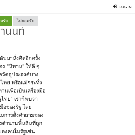
LOG IN
มรับ
ไม่ยอมรับ
านนท์
ับมานั่งคิดอีกครั้ง
อง "นิทาน" ให้ดี ๆ
่อวัตถุประสงค์บาง
ไทย หรือแม้กระทั่ง
นเพื่อเป็นเครื่องมือ
ฐไทย" เราก็พบว่า
องมือของรัฐ โดย
สในการตั้งคำถามของ
ำนานพื้นถิ่นที่ถูก
ดของคนในรัฐเช่น