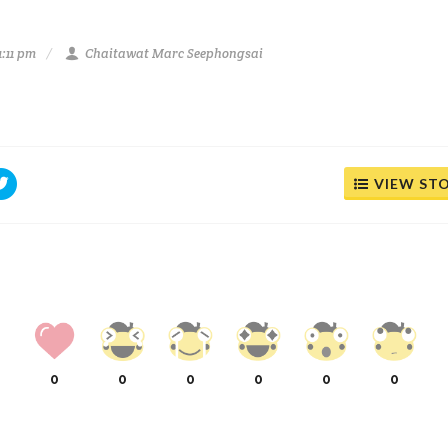
:11 pm
Chaitawat Marc Seephongsai
VIEW ST
0
0
0
0
0
0