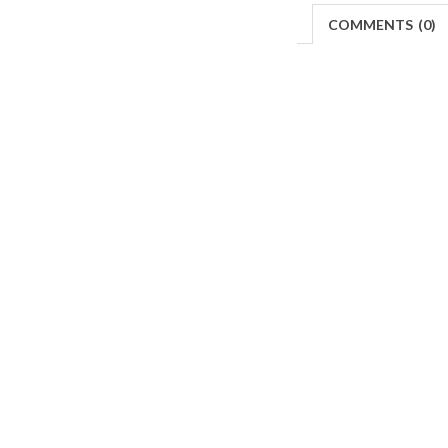
COMMENTS
(
0)
Makers
/
Originals
/
Store
/
Sample
/
Redeem
/
Ab
Copyrights © 2015 All Rights Reserved by Minimore
ภาพและเนื้อหาในเว็บไซต์นี้เป็นงานมีลิขสิทธิ์ ห้ามทำซ้ำหรือดัดแปลง