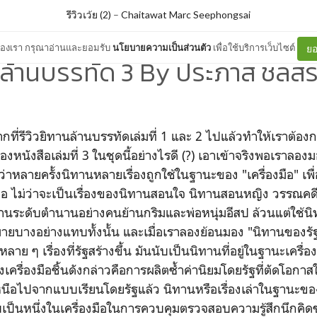
รีวิวเว้ย (2)
–
Chaitawat Marc Seephongsai
ต์ของเรา กรุณาอ่านและยอมรับ
นโยบายความเป็นส่วนตัว
เพื่อใช้บริการเว็บไซต์
ยอ
นล้านบรรทัด 3 By ประภาส ชลสร
จากที่รีวิวยิทานล้านบรรทัดเล่มที่ 1 และ 2 ไปแล้วทำให้เราต้องกล
งหนังสือเล่มที่ 3 ในชุดนี้อย่างไรดี (?) เอาเข้าจริงพอเราลองม
บว่าหลายครั้งนิทานหลายเรื่องถูกใช้ในฐานะของ "เครื่องมือ" เพื
สมอ ไม่ว่าจะเป็นเรื่องของนิทานสอนใจ นิทานสอนหญิง วรรณคดี
นระดับตำนานอย่างคนย้านกริมและพ่อหนุ่มอีสป ล้วนแต่ใช้นิทา
ายบางอย่างแทบทั้งนั้น และเมื่อเราลองย้อนมอง "นิทานของรั
าหลาย ๆ เรื่องที่รัฐสร้างขึ้น มันนับเป็นนิทานที่อยู่ในฐานะเครื่
รื่องมือชิ้นดังกล่าวคือการผลิตซ้ำค่านิยมโดยรัฐที่ตัดโอกา
นือไปจากแบบเรียนโดยรัฐแล้ว นิทานหรือเรื่องเล่าในฐานะของต
ับเป็นหนึ่งในเครื่องมือในการควบคุมตรวจสอบความรู้สึกนึกคิ