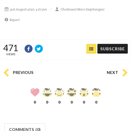
31st August 2020, 4:07 pm
Chaitawat Marc Seephongsai
Report
471
SUBSCRIBE
VIEWS
PREVIOUS
NEXT
0
0
0
0
0
0
COMMENTS
(
0)