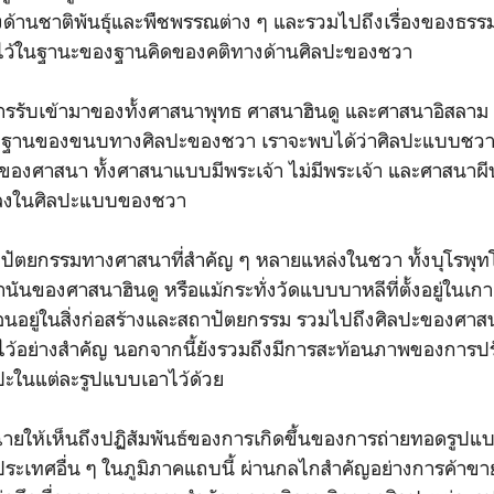
านชาติพันธุ์และพืชพรรณต่าง ๆ และรวมไปถึงเรื่องของธรรม
ข้าไว้ในฐานะของฐานคิดของคติทางด้านศิลปะของชวา
รรับเข้ามาของทั้งศาสนาพุทธ ศาสนาฮินดู และศาสนาอิสลาม 
ฐานของขนบทางศิลปะของชวา เราจะพบได้ว่าศิลปะแบบชวานั
องของศาสนา ทั้งศาสนาแบบมีพระเจ้า ไม่มีพระเจ้า และศาสนาผี
ลงในศิลปะแบบของชวา
าปัตยกรรมทางศาสนาที่สำคัญ ๆ หลายแหล่งในชวา ทั้งบุโรพ
นันของศาสนาฮินดู หรือแม้กระทั่งวัดแบบบาหลีที่ตั้งอยู่ในเก
อนอยู่ในสิ่งก่อสร้างและสถาปัตยกรรม รวมไปถึงศิลปะของศาสน
าไว้อย่างสำคัญ นอกจากนี้ยังรวมถึงมีการสะท้อนภาพของการป
ปะในแต่ละรูปแบบเอาไว้ด้วย
ฉายให้เห็นถึงปฏิสัมพันธ์ของการเกิดขึ้นของการถ่ายทอดรูป
ะเทศอื่น ๆ ในภูมิภาคแถบนี้ ผ่านกลไกสำคัญอย่างการค้าขายที