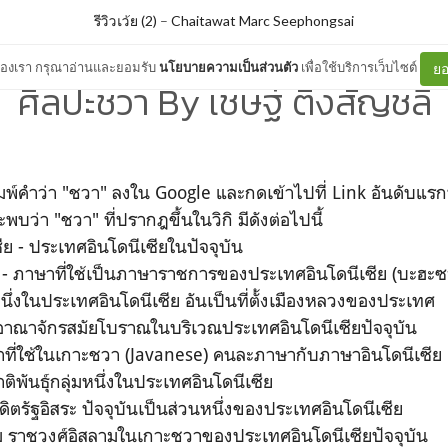
รีวิวเว้ย (2)
–
Chaitawat Marc Seephongsai
ต์ของเรา กรุณาอ่านและยอมรับ
นโยบายความเป็นส่วนตัว
เพื่อใช้บริการเว็บไซต์
ยอ
ศิลปะชวา By เชษฐ์ ติงสัญชลี
ิมพ์คำว่า "ชวา" ลงใน Google และกดเข้าไปที่ Link อันดับแรกที
พบว่า "ชวา" ที่ปรากฎขึ้นในวิกิ มีดังต่อไปนี้
ีย - ประเทศอินโดนีเซียในปัจจุบัน
ย - ภาษาที่ใช้เป็นภาษาราชการของประเทศอินโดนีเซีย (บะฮะซา
นึ่งในประเทศอินโดนีเซีย อันเป็นที่ตั้งเมืองหลวงของประเทศ
อาณาจักรสมัยโบราณในบริเวณประเทศอินโดนีเซียปัจจุบัน
ที่ใช้ในเกาะชวา (Javanese) คนละภาษากับภาษาอินโดนีเซีย
ติพันธุ์กลุ่มหนึ่งในประเทศอินโดนีเซีย
อดิตรัฐอิสระ ปัจจุบันเป็นส่วนหนึ่งของประเทศอินโดนีเซีย
รัม ราชวงศ์อิสลามในเกาะชวาของประเทศอินโดนีเซียปัจจุบัน