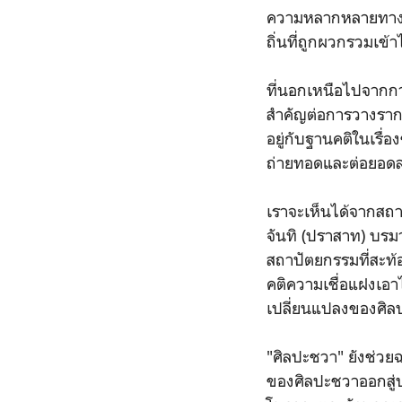
ความหลากหลายทางด้
ถิ่นที่ถูกผวกรวมเ
ที่นอกเหนือไปจากกา
สำคัญต่อการวางราก
อยู่กับฐานคติในเรื่
ถ่ายทอดและต่อยอด
เราจะเห็นได้จากสถ
จันทิ (ปราสาท) บรมา
สถาปัตยกรรมที่สะท้
คติความเชื่อแฝงเอ
เปลี่ยนแปลงของศิล
"ศิลปะชวา" ยังช่วย
ของศิลปะชวาออกสู่ปร