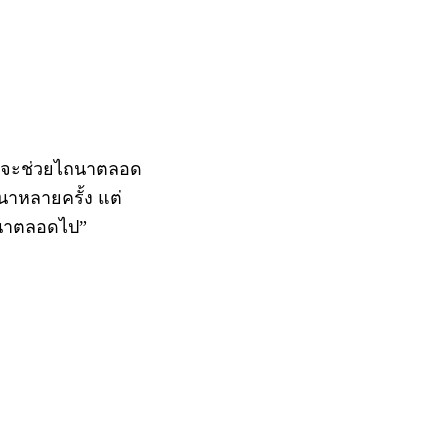
า “จะช่วยไถนาตลอด
าหลายครั้ง แต่
ถนาตลอดไป”