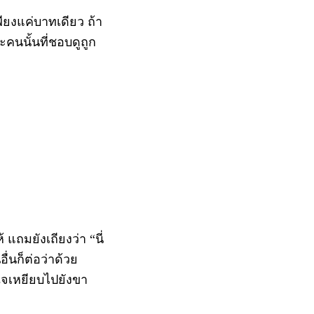
ยงแค่บาทเดียว ถ้า
คนนั้นที่ชอบดูถูก
มยังเถียงว่า “นี่
่นก็ต่อว่าด้วย
ใจเหยียบไปยังขา