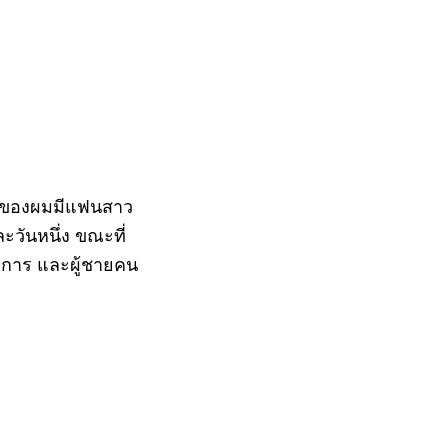
ิทของผมมีแฟนสาว
ะวันหนึ่ง ขณะที่
พิการ และผู้ชายคน