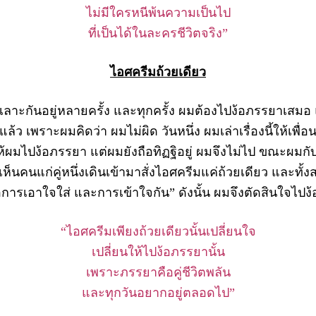
ไม่มีใครหนีพ้นความเป็นไป
ที่เป็นได้ในละครชีวิตจริง”
ไอศครีมถ้วยเดียว
ันอยู่หลายครั้ง และทุกครั้ง ผมต้องไปง้อภรรยาเสมอ แต่
ล้ว เพราะผมคิดว่า ผมไม่ผิด วันหนึ่ง ผมเล่าเรื่องนี้ให้เพื
้ผมไปง้อภรรยา แต่ผมยังถือทิฏฐิอยู่ ผมจึงไม่ไป ขณะผมกับเ
น ผมเห็นคนแก่คู่หนึ่งเดินเข้ามาสั่งไอศครีมแค่ถ้วยเดียว และทั
คือการเอาใจใส่ และการเข้าใจกัน” ดังนั้น ผมจึงตัดสินใจไปง
“ไอศครีมเพียงถ้วยเดียวนั้นเปลี่ยนใจ
เปลี่ยนให้ไปง้อภรรยานั้น
เพราะภรรยาคือคู่ชีวิตพลัน
และทุกวันอยากอยู่ตลอดไป”