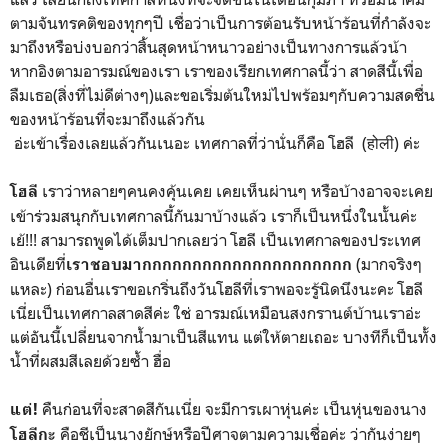
ตามจันทรคติของทุกๆปี เชื่อว่าเป็นการต้อนรับหน้าร้อนที่กำลังจะ
มาถึงหรือบ่งบอกว่าสิ้นสุดหน้าหนาวอย่างเป็นทางการแล้วน้า
หากอิงตามอารมณ์ของเรา เราของเรียกเทศกาลนี้ว่า สาดสีนี้เพื่อ
ลืมเธอ(สิ่งที่ไม่ดีต่างๆ)และขอเริ่มต้นใหม่ไปพร้อมๆกับความสดชื่น
ของหน้าร้อนที่จะมาถึงแล้วกัน
อ่ะเข้าเรื่องเลยแล้วกันเนอะ เทศกาลที่ว่านั่นก็คือ โฮลี (होली) ค่ะ
เราว่าหลายๆคนคงคุ้นเคย เคยเห็นผ่านๆ หรือบ้างอาจจะเคย
โฮลี
เข้าร่วมสนุกกับเทศกาลนี้กันมาบ้างแล้ว เราก็เป็นหนึ่งในนั้นค่ะ
เย้!!! สามารถพูดได้เต็มปากเลยว่า โฮลี เป็นเทศกาลของประเทศ
อินเดียที่
(มากจริงๆ
เราชอบมากกกกกกกกกกกกกกกกกกกกก
แหละ) ก่อนอื่นเราขอเกริ่นถึงวันโฮลีที่เราพอจะรู้นิดนึงนะคะ โฮลี
เนี่ยเป็นเทศกาลสาดสีค่ะ ใช่ อารมณ์เหมือนสงกรานต์บ้านเราอ่ะ
แต่อันนี้เปลี่ยนจากน้ำมาเป็นสีแทน แต่ให้ตายเถอะ บางทีก็เป็นทั้ง
น้ำที่ผสมสีเลยด้วยซ้ำ ฮื่อ
คืนก่อนที่จะสาดสีกันเนี่ย จะมีการเผาหุ่นค่ะ เป็นหุ่นของนาง
แต่!
คือชีเป็นนางยักษ์หรือปีศาจตามความเชื่อค่ะ ว่ากันง่ายๆ
โฮลีกะ