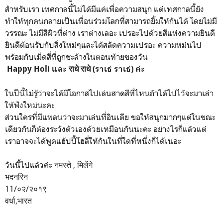
สำหรับเรา เทศกาลนี้ไม่ได้มีแค่เพื่อความสนุก แต่เทศกาลนี้ยัง
ทำให้ทุกคนกลายเป็นเพื่อนร่วมโลกที่สามารถยิ้มให้กันได้ โดยไม่มี
วรรณะ ไม่มีสีผิวที่ต่าง เราต่างเลอะ เปรอะไปด้วยสีแห่งความยินดี
ยินดีต้อนรับกับสิ่งใหม่ๆและได้สลัดความเปรอะ ความหม่นไป
พร้อมกับเม็ดสี่ที่ถูกชะล้างในตอนท้ายของวัน
Happy Holi และ राधे राधे (ราเธ่ ราเธ่) ค่ะ
ในปีนี้ไม่รู้ว่าจะได้มีโอกาสไปเล่นสาดสีที่ไหนถ้าได้ไปไว้จะมาเล่า
ให้ฟังใหม่นะคะ
ส่วนใครที่มีแพลนว่าจะมาเล่นที่อินเดีย ขอให้สนุกมากๆแต่ในขณะ
เดียวกันก็ต้องระวังตัวเองด้วยเหมือนกันนะคะ อย่างไรก็แล้วแต่
เราอาจจะได้พูดแฮ้ปปี้โฮลี่ให้กันในที่ใดที่หนึ่งก็ได้เนอะ
วันนี้ไปแล้วค่ะ नमस्ते , मिलेंगे
भदनरिन
11/०२/२०१९
वर्धा,भारत