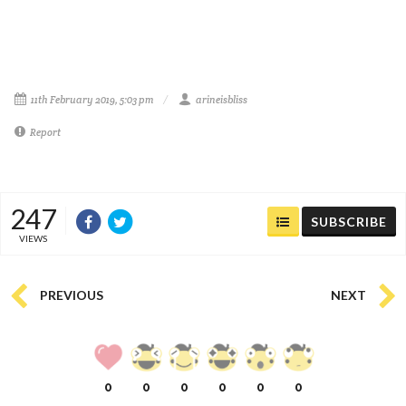
11th February 2019, 5:03 pm
arineisbliss
Report
247
SUBSCRIBE
VIEWS
PREVIOUS
NEXT
0
0
0
0
0
0