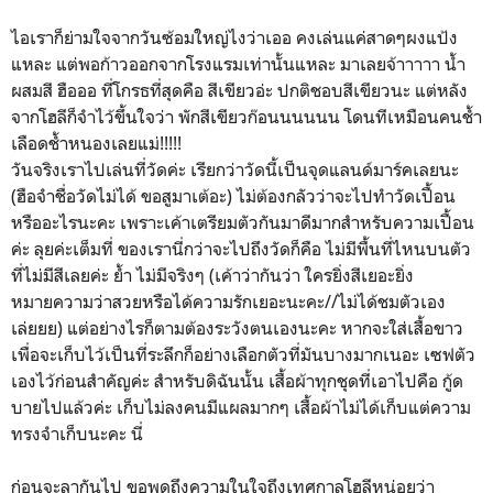
ไอเราก็ย่ามใจจากวันซ้อมใหญ่ไงว่าเออ คงเล่นแค่สาดๆผงแป้ง
แหละ แต่พอก้าวออกจากโรงแรมเท่านั้นแหละ มาเลยจ้าาาาา น้ำ
ผสมสี ฮือออ ที่โกรธที่สุดคือ สีเขียวอ่ะ ปกติชอบสีเขียวนะ แต่หลัง
จากโฮลีก็จำไว้ขึ้นใจว่า พักสีเขียวก๊อนนนนนน โดนทีเหมือนคนช้ำ
เลือดช้ำหนองเลยแม่!!!!!
วันจริงเราไปเล่นที่วัดค่ะ เรียกว่าวัดนี้เป็นจุดแลนด์มาร์คเลยนะ
(ฮือจำชื่อวัดไม่ได้ ขอสูมาเต้อะ) ไม่ต้องกลัวว่าจะไปทำวัดเปื้อน
หรืออะไรนะคะ เพราะเค้าเตรียมตัวกันมาดีมากสำหรับความเปื้อน
ค่ะ ลุยค่ะเต็มที่ ของเรานี่กว่าจะไปถึงวัดก็คือ ไม่มีพื้นที่ไหนบนตัว
ที่ไม่มีสีเลยค่ะ ย้ำ ไม่มีจริงๆ (เค้าว่ากันว่า ใครยิ่งสีเยอะยิ่ง
หมายความว่าสวยหรือได้ความรักเยอะนะคะ//ไม่ได้ชมตัวเอง
เล่ยยย) แต่อย่างไรก็ตามต้องระวังตนเองนะคะ หากจะใส่เสื้อขาว
เพื่อจะเก็บไว้เป็นที่ระลึกก็อย่างเลือกตัวที่มันบางมากเนอะ เซฟตัว
เองไว้ก่อนสำคัญค่ะ สำหรับดิฉันนั้น เสื้อผ้าทุกชุดที่เอาไปคือ กู้ด
บายไปแล้วค่ะ เก็บไม่ลงคนมีแผลมากๆ เสื้อผ้าไม่ได้เก็บแต่ความ
ทรงจำเก็บนะคะ นี่
ก่อนจะลากันไป ขอพูดถึงความในใจถึงเทศกาลโฮลีหน่อยว่า