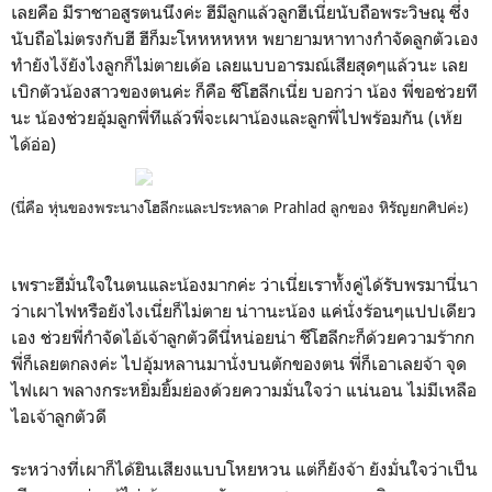
เลยคือ มีราชาอสูรตนนึงค่ะ ฮีมีลูกแล้วลูกฮีเนี่ยนับถือพระวิษณุ ซึ่ง
นับถือไม่ตรงกับฮี ฮีก็มะโหหหหหห พยายามหาทางกำจัดลูกตัวเอง
ทำยังไง๊ยังไงลูกก็ไม่ตายเด้อ เลยแบบอารมณ์เสียสุดๆแล้วนะ เลย
เบิกตัวน้องสาวของตนค่ะ ก็คือ ชีโฮลีกเนี่ย บอกว่า น้อง พี่ขอช่วยที
นะ น้องช่วยอุ้มลูกพี่ทีแล้วพี่จะเผาน้องและลูกพี่ไปพร้อมกัน (เห้ย
ได้อ่อ)
(นี่คือ หุ่นของพระนางโฮลีกะและประหลาด Prahlad ลูกของ หิรัญยกศิปค่ะ)
เพราะฮีมั่นใจในตนและน้องมากค่ะ ว่าเนี่ยเราทั้งคู่ได้รับพรมานี่นา
ว่าเผาไฟหรือยังไงเนี่ยก็ไม่ตาย น่าานะน้อง แค่นั่งร้อนๆแปปเดียว
เอง ช่วยพี่กำจัดไอ้เจ้าลูกตัวดีนี่หน่อยน่า ชีโฮลีกะก็ด้วยความร้ากก
พี่ก็เลยตกลงค่ะ ไปอุ้มหลานมานั่งบนตักของตน พี่ก็เอาเลยจ้า จุด
ไฟเผา พลางกระหยิ่มยิ้มย่องด้วยความมั่นใจว่า แน่นอน ไม่มีเหลือ
ไอเจ้าลูกตัวดี
ระหว่างที่เผาก็ได้ยินเสียงแบบโหยหวน แต่ก็ยังจ้า ยังมั่นใจว่าเป็น