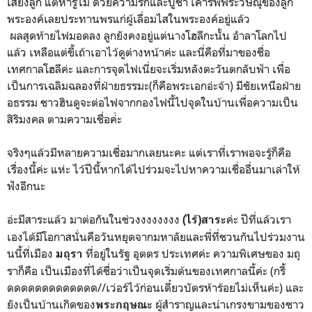
เสียงลูก แต่หารู้ไม่ ด้วยความรักและบูชา เคารพพระวิษณุของลูก
พระองค์เลยประทานพรแก่ผู้เลื่อมไสในพระองค์อยู่แล้ว
ผลสุดท้ายไฟมอดลง ลูกยังคงอยู่แต่นางโฮลีกะนั้น อำลาโลกไป
แล้ว เหลือแต่ขี้เถ้าเอาไว้ดูต่างหน้าค่ะ และนี่คือที่มาของชื่อ
เทศกาลโฮลีค่ะ และการจุดไฟเนี่ยจะเริ่มหลังตะวันตกลับฟ้า เพื่อ
เป็นการเฉลิมฉลองที่ฝ่ายธรรมะ(ก็คือพระเอกอ่ะจ้า) มีชัยเหนือฝ่าย
อธรรม ชาวฮินดูจะต่อไฟจากกองไฟนี้ไปจุดในบ้านเพื่อความเป็น
สิริมงคล ตามความเชื่อค่่ะ
จริงๆแล้วมีหลายความเชื่อมากเลยนะคะ แต่เราที่เราพอจะรู้ก็คือ
เรื่องนี้ค่ะ แห่ะ ไว้ปีนี้หากได้ไปร่วมจะไปหาความเชื่ออื่นมาเล่าให้
ฟังอีกนะ
อ่ะมีสาระแล้ว มาต่อกันในช่วงงงงงงงง
ค่ะ ปีที่แล้วเรา
(ไร้)สาระ
เองได้มีโอกาสนั่นคือวันหยุดจากมหาลัยและพี่ที่ชวนกันไปร่วมงาน
นนี้ที่เมือง
ที่อยู่ในรัฐ อุตตร ประเทศค่ะ ความพิเศษของ มถุ
มถุรา
ราก็คือ เป็นเมืองที่ได้ชื่อว่าเป็นจุดเริ่มต้นของเทศกาลนี้ค่ะ (กรี้
ดดดดดดดดดดดดด//เว่อร์ไว้ก่อนเดี๋ยวบัตรห้าร้อยไม่เห็นค่ะ) และ
ยังเป็นบ้านเกิดของ
ผู้สำราญและน่าเกรงขามของชาว
พระกฤษณะ