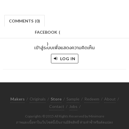
COMMENTS
(
0)
FACEBOOK
(
)
เข้าสู่ระบบเพื่อแสดงความคิดเห็น
LOG IN
Makers
/
Originals
/
Store
/
Sample
/
Redeem
/
About
/
Contact
/
Jobs
/
Copyrights © 2015 All Rights Reserved by Minimore
ภาพและเนื้อหาในเว็บไซต์นี้เป็นงานมีลิขสิทธิ์ ห้ามทำซ้ำหรือดัดแปลง