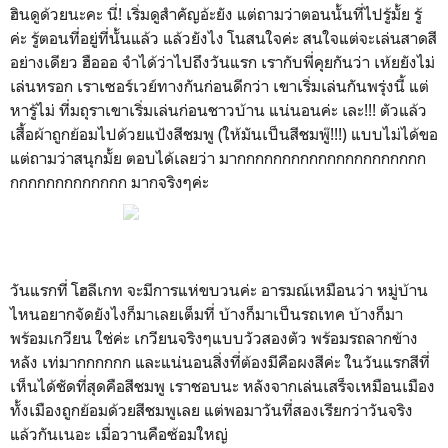
ฮินดูด้วยนะคะ นี่! เริ่มดูสำคัญอ้ะยัง แต่ถามว่าตอนนั้นที่ไปรู้มั้ย รู้
ค่ะ รู้ตอนที่อยู่ที่นั้นแล้ว แล้วยังไง โนสนใจค่ะ สนใจแต่จะเล่นสาดสี
อย่างเดียว ฮือออ จำได้ว่าไปถึงวันแรก เรากับพี่คุยกันว่า เห้ยยังไม่
เล่นหรอก เราเซอร์เวย์ทางกันก่อนดีกว่า เขาเริ่มเล่นกันพรุ่งนี้ แต่
หารู้ไม่ ที่มถุราเขาเริ่มเล่นก่อนชาวบ้าน แน่นอนค่ะ เละ!!! ตัวแล้ว
เสื้อผ้าถูกย้อมไปด้วยแป้งสีชมพู (ให้มันเป็นสีชมพู๊!!!) แบบไม่ได้ขอ
แต่ถามว่าสนุกมั้ย ตอบได้เลยว่า มากกกกกกกกกกกกกกกกกกกกก
กกกกกกกกกกกกก มากจริงๆค่ะ
วันแรกที่ โฮลีเกท จะมีการแห่ขบวนค่ะ อารมณ์เหมือนว่า หมู่บ้าน
ไหนอยากจัดยังไงก็มาเลยเต็มที่ บ้างก็มาเป็นรถเทค บ้างก็มา
พร้อมเกวียน ใช่ค่ะ เกวียนจริงๆแบบวัวสองตัว พร้อมรถลากข้าง
หลัง เท่มากกกกกก และแน่นอนสิ่งที่ต้องมีคือผงสีค่ะ ในวันแรกสีที่
เห็นได้ชัดที่สุดคือสีชมพู เราชอบนะ หลังจากเล่นเสร็จเหมือนเมือง
ทั้งเมืองถูกย้อมด้วยสีชมพูเลย แต่พอมาวันที่สองเรียกว่าวันจริง
แล้วกันเนอะ เมื่อวานคือซ้อมใหญ่