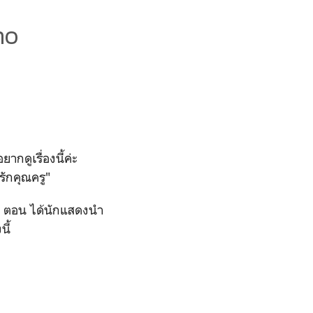
no
ยากดูเรื่องนี้ค่ะ
รรักคุณครู"
 6 ตอน ได้นักแสดงนำ
นี้