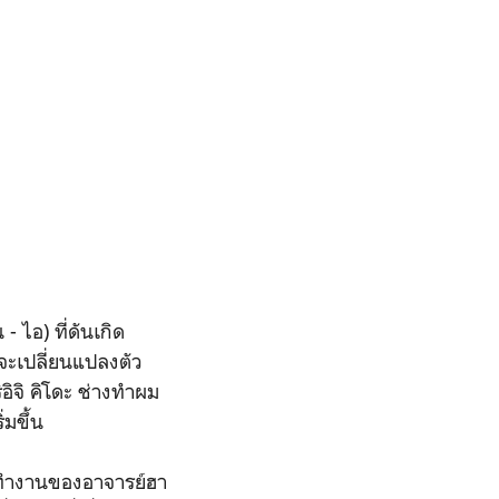
 ไอ) ที่ดันเกิด
่จะเปลี่ยนแปลงตัว
อิจิ คิโดะ ช่างทำผม
ิ่มขึ้น
การทำงานของอาจารย์ฮา