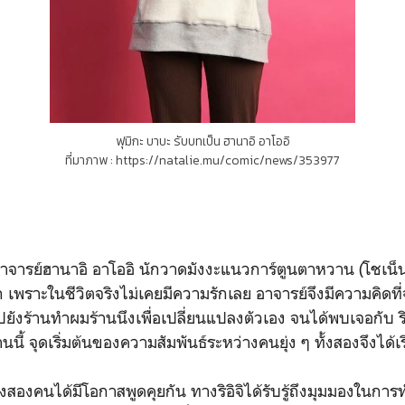
ฟุมิกะ บาบะ รับบทเป็น ฮานาอิ อาโออิ
ที่มาภาพ : https://natalie.mu/comic/news/353977
กอาจารย์ฮานาอิ อาโออิ นักวาดมังงะแนวการ์ตูนตาหวาน (โชเน็น -
ก เพราะในชีวิตจริงไม่เคยมีความรักเลย อาจารย์จึงมีความคิดที
ไปยังร้านทำผมร้านนึงเพื่อเปลี่ยนแปลงตัวเอง จนได้พบเจอกับ ริ
นี้ จุดเริ่มต้นของความสัมพันธ์ระหว่างคนยุ่ง ๆ ทั้งสองจึงได้เร
ทั้งสองคนได้มีโอกาสพูดคุยกัน ทางริอิจิได้รับรู้ถึงมุมมองใน