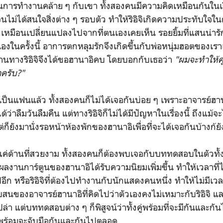
่นในการทำงานคล้าย ๆ กับเขา ทั้งสองคนมีความคิดเหมือนกันในเร
ไม่ได้สนใจสิ่งต่าง ๆ รอบตัว ทำให้ริอิจิเกิดความประทับใจใน
เหมือนเปลี่ยนแปลงไปจากที่ตนเองเคยเห็น รอยยิ้มที่แสนน่ารักจึง
ในครั้งนี้ อาการตกหลุมรักจึงเกิดขึ้นกับพ่อหนุ่มฮอตของเราเ
ร้านทางริอิจิจึงได้ขอฮานาอิคบ โดยบอกกับเธอว่า
"ผมจะทำให้
าครับ?"
็นแฟนแล้ว ทั้งสองคนก็ไม่ได้เจอกันบ่อย ๆ เพราะอาจารย์ฮานา
ได้ว่าลืมวันลืมคืน แต่ทางริอิจิก็ไม่ได้มีปัญหาในเรื่องนี้ ถึงแม้
ก็ยังมานั่งรอหน้าห้องพักของฮานาอิเพื่อที่จะได้เจอกันบ้างก้ยั
แค่ด้านที่สวยงาม ทั้งสองคนก็ต้องพบเจอกับบททดสอบในตัวทั้งคู่อ
ผลงานการ์ตูนของฮานาอิได้รับความนิยมเพิ่มขึ้น ทำให้เวลาที่ไ
ปอีก หรือริอิจิที่ต้องไปทำงานกับนักแสดงคนหนึ่ง ทำให้ไม่มีเ
บสนของอาจารย์ฮานาอิที่คิดไปว่าตัวเองคงไม่เหมาะกับริอิจิ และริ
ล่า แต่บททดสอบต่าง ๆ ก็พิสูจน์ว่าทั้งคู่พร้อมที่จะมีกันและกัน
ี่พร้อมจะจับมือกันและกันไปตลอด