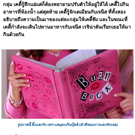
กลุ่ม เคดี้รู้สึกแย่แต่ก็ต้องพยายามปรับตัวให้อยู่ให้ได้ เคดี้ไปกิน
อาหารที่ห้องน้ำ แต่สุดท้าย เคดี้รู้จักเดเมียนกับเจนีส ที่ทั้งสอง
อธิบายถึงความเป็นมาของแต่ละกลุ่มให้เคดี้ฟัง และในขณะที่
เคดี้กำลังจะเดินไปทานอาหารกับเจนีส เรจิน่าดันเรียกเธอให้มา
กินด้วยกัน
รูปภาพนี้ ผึ้งแตกรัง เพราะสมุดเบรินบุ๊คส์ (ตัวดีของการแตกหักเลย)