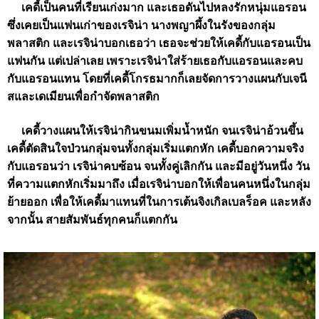
เคดี้เป็นคนที่เรียนเก่งมาก และเธอดันไปหลงรักหนุ่มแอรอน
ซึ่งเคยเป็นแฟนเก่าของเรจิน่า นางพญาผึ้งในรังของกลุ่ม
พลาสติก และเรจิน่าบอกเธอว่า เธอจะช่วยให้เคดี้กับแอรอนเป็น
แฟนกัน แต่เปล่าเลย เพราะเรจิน่าใส่ร้ายเธอกับแอรอนและคบ
กับแอรอนแทน โดยที่เคดี้โกรธมากก็เลยจัดการวางแผนกับเจนี
สและเดเมียนเพื่อกำจัดพลาสติก
เคดี้วางแผนให้เรจิน่ากินขนมเพิ่มน้ำหนัก จนเรจิน่าอ้วนขึ้น
เคดี้ตัดสินใจป่วนกลุ่มจนทั้งกลุ่มเริ่มแตกหัก เคดี้บอกความจริง
กับแอรอนว่า เรจิน่าคบซ้อน จนทั้งคู่เลิกกัน และมีอยู่วันหนึ่ง วัน
ที่ความแตกหักเริ่มมาถึง เมื่อเรจิน่าบอกให้เพื่อนคนหนึ่งในกลุ่ม
ย้ายออก เพื่อให้เคดี้มาแทนที่ในการเต้นจิงเกิลเบลร็อค และหลัง
จากนั้น สายสัมพันธ์ทุกคนก็แตกกัน