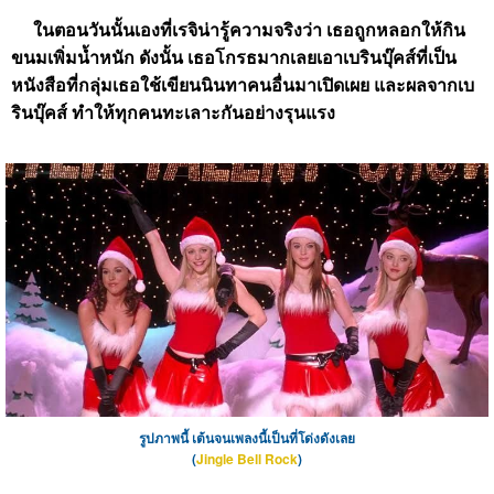
ในตอนวันนั้นเองที่เรจิน่ารู้ความจริงว่า เธอถูกหลอกให้กิน
ขนมเพิ่มน้ำหนัก ดังนั้น เธอโกรธมากเลยเอาเบรินบุ๊คส์ที่เป็น
หนังสือที่กลุ่มเธอใช้เขียนนินทาคนอื่นมาเปิดเผย และผลจากเบ
รินบุ๊คส์ ทำให้ทุกคนทะเลาะกันอย่างรุนแรง
รูปภาพนี้ เต้นจนเพลงนี้เป็นที่โด่งดังเลย
(
Jingle Bell Rock
)