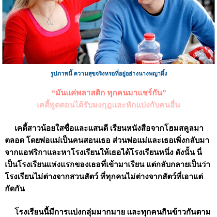
รูปภาพนี้ ความสุขจริงหรอที่อยู่อย่างนางพญาผึ้ง
“มันแค่พลาสติก ทุกคนมาแชร์กัน”
เคดี้พูดตอนได้รับมงกุฎและหักแบ่งกับคนอื่น
เคดี้สาวน้อยใสซื่อและแสนดี เรียนหนังสือจากโฮมสคูลมา
ตลอด โดยพ่อแม่เป็นคนสอนเธอ ส่วนพ่อแม่เเละเธอเพิ่งกลับมา
จากแอฟริกาและหาโรงเรียนให้เธอได้โรงเรียนหนึ่ง ดังนั้น นี่
เป็นโรงเรียนแห่งแรกของเธอที่เข้ามาเรียน แต่กลับกลายเป็นว่า
โรงเรียนไม่ต่างจากสวนสัตว์ ที่ทุกคนไม่ต่างจากสัตว์ที่เอาแต่
กัดกัน
โรงเรียนนี้มีการแบ่งกลุ่มมากมาย และทุกคนกินข้าวกันตาม