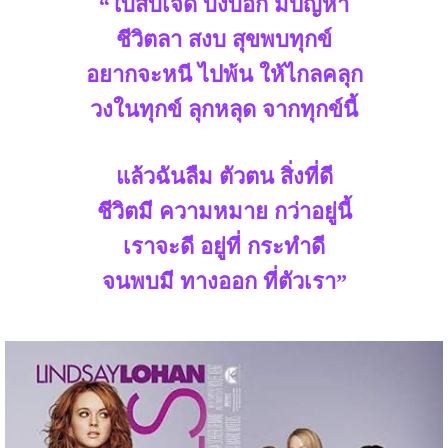
“ใบสิบเจ็ด บ่งบอก มีปัญหา
ชีวิตลา สงบ สุขพบทุกข์
อยากจะหนี ไปพ้น ให้ไกลคลุก
วงในทุกข์ ลุกหลุด จากทุกข์นี้
แล้วฉันลืม ตัวตน สิ่งที่ดี
ชีวิตมี ความหมาย กว่าอยู่นี้
เราจะดี อยู่ที่ กระทำดี
จนพบมี ทางออก ที่ตัวเรา”