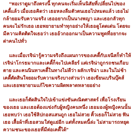
“พอเราดูมาถึงตรงนี้ ทุกคนจะเริ่มเห็นนิสัยที่เปลี่ยนไปของ
เคดี้แล้ว เมื่อเธอคิดว่า เธอหลงลืมตัวตนเธอไปหมดแล้ว เธอไม่
กล้ายอมรับความจริง เธออยากเป็นนางพญา และเธอกลัวทุก
คนจะไม่รักเธอ เธอพยายามทำทุกอย่างให้เธอดูโดดเด่น โดยจะ
มีความคิดติดใจเธอว่า เธออ้วกออกมาเป็นความพูดที่อยากจะ
ด่าคนไปทั่ว
และเมื่อเรจิน่ารู้ความจริงถึงแผนการของเคดี้กับเจนีสก็ทำให้
เรจิน่าโกรธมากและเคดี้ก็จะไปเคลียร์ แต่เรจิน่าถูกรถชนเกือบ
ตาย และคนนินทาเคดี้ในทางไม่ดีว่า ผลักเรจิน่า และในไม่ช้า
เคดี้ตัดสินใจยอมรับความจริงบางส่วนว่า เธอเขียนเบรินบุ๊คส์
และเธอพยายามแก้ไขความผิดพลาดหลายอย่าง
และเธอก็ตัดสินใจไปเข้าแข่งขันคณิตศาสตร์ เพื่อโรงเรียน
ของเธอ และเธอต้องแข่งกับผู้หญิงคนหนึ่ง เธอมองผู้หญิงคนนั้น
เธอพบว่า เธอใช้ลิปกอสแสนถูก เธอไม่สวย คิ้วเธอก็ไม่สวย ฟัน
เธอ เสื้อผ้าที่เธอสวมใส่ดูแย่อีก แต่ทั้งหมดนี้ล่ะ ไม่สามารถหยุด
ความชนะของเธอที่มีต่อเคดี้ได้”