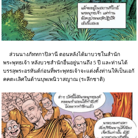
ส่วนนางภัททกาปิลานี ตอนหลังได้มาบวชในสำนัก
พระพุทธเจ้า หลังบวชสำนักอื่นอยู่นานถึง 5 ปี และท่านได้
บรรลุพระอรหันต์ก่อนที่พระพุทธเจ้าจะแต่งตั้งท่านให้เป็นเอกั
คคตะเลิศในด้านบุพเพนิวาสญาณ (ระลึกชาติ)