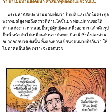
ว่า ถ้าไม่มีท่านสังคยนา ศาสนาพุทธต้องแย่กว่านี้แน่
พระมหากัสสปะ ท่านนามเดิมว่า ปิปผลิ และเกิดในตระกูล
พราหมณ์สูง พอถึงคราวที่ท่านโตขึ้นมา พ่อแม่ท่านขอให้
ท่านแต่งงาน ท่านเลยปั้นรูปผู้หญิงคนหนึ่งออกมา แล้วดันรูป
ปั้นนี้ หน้าดันไปเหมือนกับนางภัททกาปิลานี ซึ่งทั้งสองท่าน
อยากออกบวช ดังนั้น ทั้งสองท่านเขียนจดหมายถึงกันว่า ให้
ไปหาคนอื่นเถิด เพราะจะออกบวช