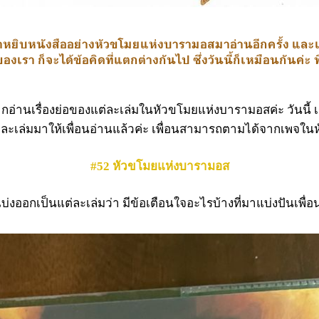
่เราหยิบหนังสืออย่างหัวขโมยแห่งบารามอสมาอ่านอีกครั้ง
และเ
ุของเรา
ก็จะได้ข้อคิดที่แตกต่างกันไป
ซึ่งวันนี้ก็เหมือนกันค่ะ
นเรื่องย่อของแต่ละเล่มในหัวขโมยแห่งบารามอสค่ะ วันนี้ เราไ
ะเล่มมาให้เพื่อนอ่านแล้วค่ะ เพื่อนสามารถตามได้จากเพจในหัว
#52 หัวขโมยแห่งบารามอส
งออกเป็นแต่ละเล่มว่า มีข้อเตือนใจอะไรบ้างที่มาแบ่งปันเพื่อ