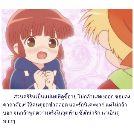
ส่วนคุริรินเป็นแม่มดที่ดูขี้อาย ไม่กล้าแสดงออก ชอบลง
คาถาต๊องๆให้คนดูอดขำตลอด และรักนิเคะมาก แต่ไม่กล้า
บอก จนกล้าพูดความจริงในสุดท้าย ซึ่งก็น่ารัก น่าเอ็นดู
มากๆ