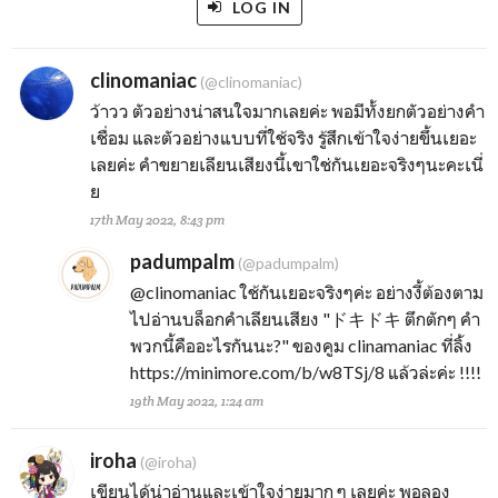
LOG IN
clinomaniac
(@clinomaniac)
ว้าวว ตัวอย่างน่าสนใจมากเลยค่ะ พอมีทั้งยกตัวอย่างคำ
เชื่อม และตัวอย่างแบบที่ใช้จริง รู้สึกเข้าใจง่ายขึ้นเยอะ
เลยค่ะ คำขยายเลียนเสียงนี้เขาใช่กันเยอะจริงๆนะคะเนี่
ย
17th May 2022, 8:43 pm
padumpalm
(@padumpalm)
@clinomaniac
ใช้กันเยอะจริงๆค่ะ อย่างงี้ต้องตาม
ไปอ่านบล็อกคำเลียนเสียง "ドキドキ ตึกตักๆ คำ
พวกนี้คืออะไรกันนะ?" ของคูม clinamaniac ที่ลิ้ง
https://minimore.com/b/w8TSj/8 แล้วล่ะค่ะ !!!!
19th May 2022, 1:24 am
iroha
(@iroha)
เขียนได้น่าอ่านและเข้าใจง่ายมาก ๆ เลยค่ะ พอลอง