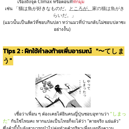
เรื่องถึงจุด Climax หรือตอนที่
หักมุม
เช่น 「猫は魚が好きなものだ。
ところが
、
家の猫は魚がき
らいだ。
」
(แมวนั้นเป็นสัตว์ที่ชอบกินปลา ทว่าแมวที่บ้านกลับไม่ชอบปลาซะ
อย่างงั้น)
Tips 2 : ฝึกใช้คำลงท้ายเพิ่มอารมณ์ "〜てしま
う"
เชื่อว่าเพื่อน ๆ ต้องเคยได้ยินคนญี่ปุ่นชอบอุทานว่า
"しまっ
กันใช่ไหมคะ หากแปลเป็นไทยก็จะได้ว่า "ตายจริง แย่แล้ว"
た"
ซึ่งคำนี้นั้นยังสามารถนำไปต่อท้ายคำกริยาเพื่อบอกถึงความ