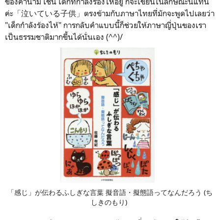
ของคำนาม เช่น เด็กที่กำลังร้องไห้อยู่ ก็จะเขียนในลักษณะนี้แทน
ค่ะ「泣いている子供」ตรงข้ามกับภาษาไทยที่มักจะพูดไปเลยว่า
"เด็กกำลังร้องไห้" การกลับคำแบบนี้ก็ช่วยให้ภาษาญี่ปุ่นของเรา
เป็นธรรมชาติมากขึ้นได้นั่นเอง (^^)/
「感じ」が伝わるふしぎな言葉 擬音語・擬態語ってなんだろう (ち
しきのもり)