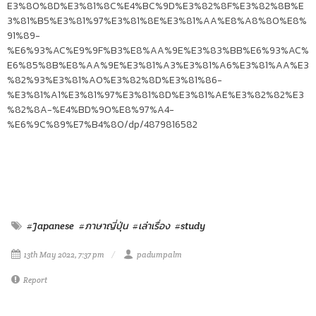
E3%80%8D%E3%81%8C%E4%BC%9D%E3%82%8F%E3%82%8B%E
3%81%B5%E3%81%97%E3%81%8E%E3%81%AA%E8%A8%80%E8%
91%89-
%E6%93%AC%E9%9F%B3%E8%AA%9E%E3%83%BB%E6%93%AC%
E6%85%8B%E8%AA%9E%E3%81%A3%E3%81%A6%E3%81%AA%E3
%82%93%E3%81%A0%E3%82%8D%E3%81%86-
%E3%81%A1%E3%81%97%E3%81%8D%E3%81%AE%E3%82%82%E3
%82%8A-%E4%BD%90%E8%97%A4-
%E6%9C%89%E7%B4%80/dp/4879816582
#Japanese
#ภาษาญี่ปุ่น
#เล่าเรื่อง
#study
13th May 2022, 7:37 pm
padumpalm
Report