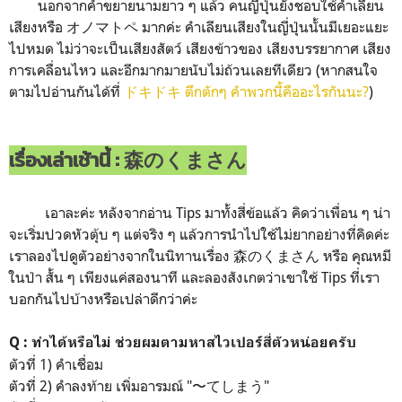
นอกจากคำขยายนามยาว ๆ แล้ว คนญี่ปุ่นยังชอบใช้คำเลียน
เสียงหรือ オノマトペ มากค่ะ คำเลียนเสียงในญี่ปุ่นนั้นมีเยอะแยะ
ไปหมด ไม่ว่าจะเป็นเสียงสัตว์ เสียงข้าวของ เสียงบรรยากาศ เสียง
การเคลื่อนไหว และอีกมากมายนับไม่ถ้วนเลยทีเดียว (หากสนใจ
ตามไปอ่านกันได้ที่
ドキドキ ตึกตักๆ คำพวกนี้คืออะไรกันนะ?
)
เรื่องเล่าเช้านี้ : 森のくまさん
เอาละค่ะ หลังจากอ่าน Tips มาทั้งสี่ข้อแล้ว คิดว่าเพื่อน ๆ น่า
จะเริ่มปวดหัวตุ้บ ๆ แต่จริง ๆ แล้วการนำไปใช้ไม่ยากอย่างที่คิดค่ะ
เราลองไปดูตัวอย่างจากในนิทานเรื่อง 森のくまさん หรือ คุณหมี
ในป่า สั้น ๆ เพียงแค่สองนาที และลองสังเกตว่าเขาใช้ Tips ที่เรา
บอกกันไปบ้างหรือเปล่าดีกว่าค่ะ
Q : ทำได้หรือไม่ ช่วยผมตามหาสไวเปอร์สี่ตัวหน่อยครับ
ตัวที่ 1) คำเชื่อม
ตัวที่ 2) คำลงท้าย เพิ่มอารมณ์ "〜てしまう"