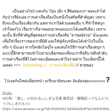
เป็นอย่างไรบ้างคะกับ Tips เล็ก ๆ สี่ข้อของเรา พอจะจำได้
กันบ้างรึยังเอ่ย การเล่าเรื่องถือเป็นหนึ่งในสกิลที่สำคัญค่ะ เพราะ
ถึงจะเป็นเรื่องเดียวกัน แต่หากเราใส่ส่วนผสมอื่น ๆ ที่ทำให้สนุก
เร้าใจลงไป เรื่องราวก็อาจออกมาคนละแบบได้เลยทีเดียว เพราะ
ฉะนั้น สิ่งที่สำคัญที่สุดของการเล่าเรื่องคือ "อารมณ์ร่วม" นั่นเองค่ะ
เพื่อให้เรื่องราวของเรามีมิติ และให้ผู้ฟังเหมือนได้เข้าไปในนั้น
จริง ๆ นั่นเอง หากใครยังไม่จุใจ และสนใจวิธีการเล่าเรื่องสนุก ๆ
แบบนี้อีกสามารถเข้าไปอ่านบล็อกของเพื่อนเราที่อธิบายถึงลำดับ
การเล่าเรื่องที่ดีไว้อย่างละเอียดและเข้าใจง่ายม้าก ในบล็อกนี้ได้
เลยค่ะ >>>
Storytelling ① : การเล่าเรื่องที่ดี
// ขายของ
?
ไว้เจอกันใหม่บล็อกหน้า จะรีบมาอัพนะคะ อันย๊องคุมะะะะะะะะะ
อ้างอิง
หนังสือ 「感じ」が伝わるふしぎな言葉 擬音語・擬態語ってなんだろ
う (ちしきのもり)
https://www.amazon.co.jp/%E3%80%8C%E6%84%9F%E3%81%98%