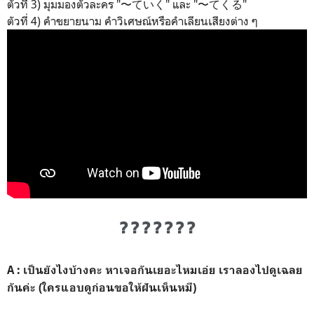
ตัวที่ 3) มุมมองตัวละคร "〜ていく" และ "〜てくる"
ตัวที่ 4) คำขยายนาม คำวิเศษณ์หรือคำเลียนเสียงต่าง ๆ
?
?
?
?
?
?
?
A : เป็นยังไงบ้างคะ หาเจอกันเยอะไหมเอ่ย เราลองไปดูเฉลย
กันค่ะ (ใครแอบดูก่อนขอให้ฝันเห็นหมี)