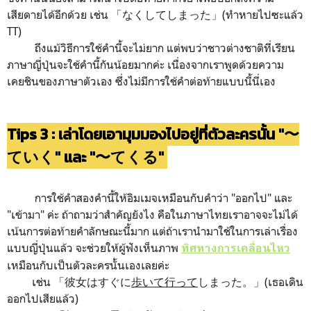
เสียดายได้อีกด้วย เช่น 「なくしてしまった」(ทำหายไปซะแล้ว
TT)
ถึงแม้วิธีการใช้คำนี้จะไม่ยาก แต่พบว่าชาวต่างชาติที่เรียน
ภาษาญี่ปุ่นจะใช้คำนี้กันน้อยมากค่ะ เนื่องจากเราพูดด้วยความ
เคยชินของภาษาตัวเอง ซึ่งไม่มีการใช้คำต่อท้ายแบบนี้นี่เอง
Tips 3 :
เล่าโดยเอามุมมองไปอยู่ที่ตัวละครนั้น "〜
ていく" และ "〜てくる"
การใช้คำสองคำนี้ให้อิมเมจเหมือนกับคำว่า "ออกไป" และ
"เข้ามา" ค่ะ ถ้าถามว่าสำคัญยังไง คือในภาษาไทยเราอาจจะไม่ได้
เน้นการต่อท้ายคำลักษณะนี้มาก แต่ถ้าเรานำมาใช้ในการเล่าเรื่อง
แบบญี่ปุ่นแล้ว จะช่วยให้ผู้ฟังเห็นภาพ
ทิศทางการเคลื่อนไหว
เหมือนกับเป็นตัวละครนั้นเองเลยค่ะ
เช่น 「彼女はすぐに
歩いて行って
しまった。」(เธอเดิน
ออกไปเสียแล้ว)