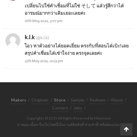
เปลี่ยนไปใช้คำเชื่อมที่ไม่ใช่ そして แล้วรู้สึกว่าได้
อารมณ์มากกว่าเดิมเยอะเลยค่ะ
16th May 2022, 3:07 pm
k.l.k
(@k.l.k)
โอว หาตัวอย่างได้ยอดเยี่ยม ตรงกับที่สอนได้เป๊ะ!เลย
สรุปคำเชื่อมได้เข้าใจง่าย ตรงจุดเลยค่ะ
15th May 2022, 12:23 pm
Makers
/
Originals
/
Store
/
Sample
/
Redeem
/
About
/
Contact
/
Jobs
/
Copyrights © 2015 All Rights Reserved by Minimore
ภาพและเนื้อหาในเว็บไซต์นี้เป็นงานมีลิขสิทธิ์ ห้ามทำซ้ำหรือดัดแปลง