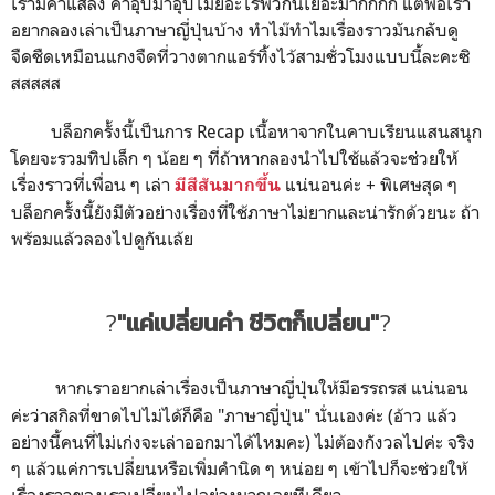
เรามีคำแสลง คำอุปมาอุปไมยอะไรพวกนี้เยอะม้ากกกก แต่พอเรา
อยากลองเล่าเป็นภาษาญี่ปุ่นบ้าง ทำไม๊ทำไมเรื่องราวมันกลับดู
จืดชืดเหมือนแกงจืดที่วางตากแอร์ทิ้งไว้สามชั่วโมงแบบนี้ละคะซิ
สสสสส
บล็อกครั้งนี้เป็นการ Recap เนื้อหาจากในคาบเรียนแสนสนุก
โดยจะรวมทิปเล็ก ๆ น้อย ๆ ที่ถ้าหากลองนำไปใช้แล้วจะช่วยให้
เรื่องราวที่เพื่อน ๆ เล่า
แน่นอนค่ะ + พิเศษสุด ๆ
มีสีสันมากขึ้น
บล็อกครั้งนี้ยังมีตัวอย่างเรื่องที่ใช้ภาษาไม่ยากและน่ารักด้วยนะ ถ้า
พร้อมแล้วลองไปดูกันเล้ย
?
"แค่เปลี่ยนคำ ชีวิตก็เปลี่ยน"
?
หากเราอยากเล่าเรื่องเป็นภาษาญี่ปุ่นให้มีอรรถรส แน่นอน
ค่ะว่าสกิลที่ขาดไปไม่ได้ก็คือ "ภาษาญี่ปุ่น" นั่นเองค่ะ (อ้าว แล้ว
อย่างนี้คนที่ไม่เก่งจะเล่าออกมาได้ไหมคะ) ไม่ต้องกังวลไปค่ะ จริง
ๆ แล้วแค่การเปลี่ยนหรือเพิ่มคำนิด ๆ หน่อย ๆ เข้าไปก็จะช่วยให้
เรื่องราวของเราเปลี่ยนไปอย่างมากเลยทีเดียว