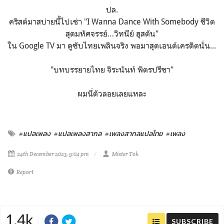
ปล.
คริสต์มาสบ่ายนี้ไปเช่า "I Wanna Dance With Somebody ชีวิต
สุดมหัศจรรย์…วิทนีย์ ฮุสตัน"
ใน Google TV มา ดูซับไทยเพลินจริง พอมาสุดเอนด์เครดิตนั่น...
"บทบรรยายไทย จิระนันท์ พิตรปรีชา"
ผมนี่ตัวลอยเลยแหละ
#แปลเพลง
#แปลเพลงสากล
#เพลงสากลแปลไทย
#เพลง
24th December 2023, 9:04 pm
Mister Tok
Report
1.4k
SUBSCRIBE