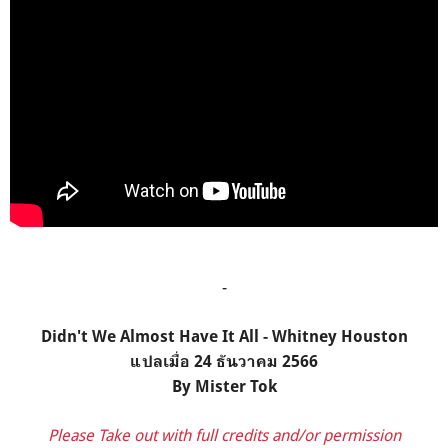
-
Didn't We Almost Have It All - Whitney Houston
แปลเมื่อ 24 ธันวาคม 2566
By Mister Tok
Please Take out with full credits and/or permission