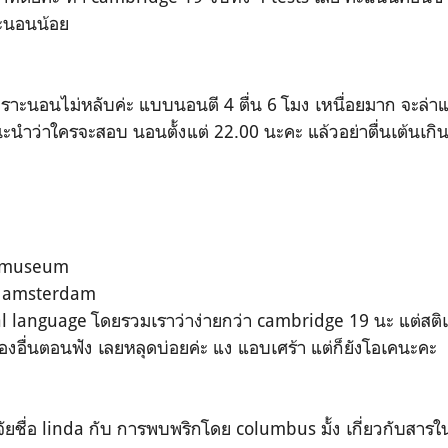
าะนอนน้อย
พราะนอนไม่หลับค่ะ แบบนอนตี 4 ตื่น 6 โมง เหนื่อยมาก จะล่า
นำว่าใครจะสอบ นอนตั้งแต่ 22.00 นะคะ แล้วอย่าตื่นเต้นเกิ
y museum
in amsterdam
al language โดยรวมเราว่าง่ายกว่า cambridge 19 นะ แต่สต
ื่องอื่นตอนฟัง เลยหลุดบ่อยค่ะ แง แอบเศร้า แต่ก็ยังโอเคนะคะ
ิจัยชื่อ linda กับ การพบพริกโดย columbus มั้ง เกี่ยวกับสารในต