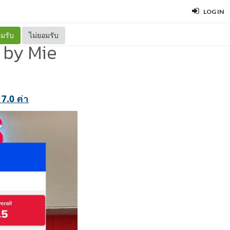
LOG IN
มรับ
ไม่ยอมรับ
5 by Mie
7.0 ค่า