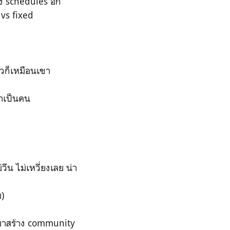
อง schedules อีก
 vs fixed
้วก็เหมือนเขา
าเป็นคน
ีน ไม่เหวี่ยงเลย น่า
ย)
ล้วมาสร้าง community