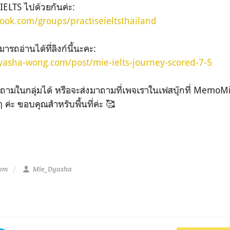
ELTS ไปด้วยกันค่ะ:
ook.com/groups/practiseieltsthailand
ารถอ่านได้ที่ลิงก์นี้นะคะ:
asha-wong.com/post/mie-ielts-journey-scored-7-5
ถามในกลุ่มได้ หรือจะส่งมาถามที่เพจเราในเฟสบุ๊กที่ MemoMiez
ค่ะ ขอบคุณสำหรับพื้นที่ค่ะ 🥰
 pm
Mie_Dyasha