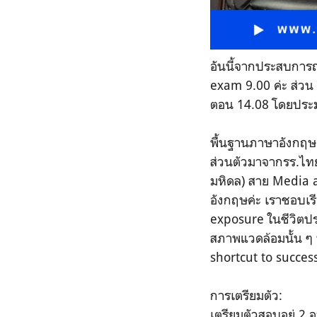
อันนี้จากประสบการณ์
exam 9.00 ค่ะ ส่วน
ตอน 14.08 โดยปร
พื้นฐานภาษาอังกฤษ
ส่วนตัวมาจากรร.ไทย 
มหิดล) สาย Media a
อังกฤษค่ะ เราชอบเร
exposure ในชีวิตประ
สภาพแวดล้อมนั้น ๆ
shortcut to succes
การเตรียมตัว:
เตรียมตัวสอบอยู่ 2 