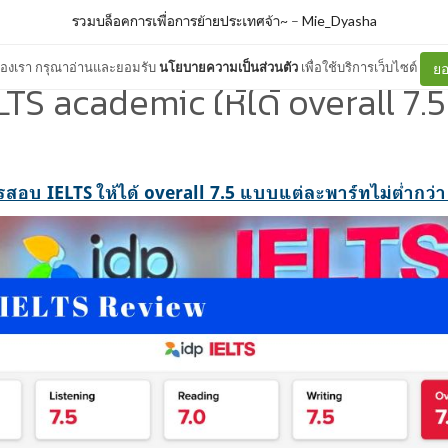
รวมบล็อคการเพื่อการย้ายประเทศจ้า~
–
Mie_Dyasha
ต์ของเรา กรุณาอ่านและยอมรับ
นโยบายความเป็นส่วนตัว
เพื่อใช้บริการเว็บไซต์
ยอ
TS academic ให้ได้ overall 7.
ารสอบ IELTS ให้ได้ overall 7.5 แบบแต่ละพาร์ทไม่ต่ำกว่า 