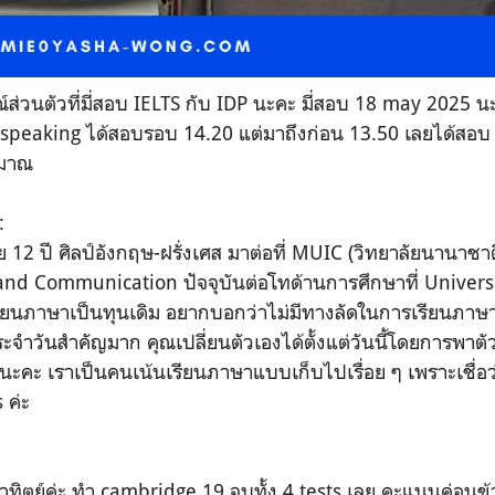
ส่วนตัวที่
มี่สอบ IELTS กับ IDP นะคะ มี่สอบ 18 may 2025 น
 speaking ได้สอบรอบ 14.20 แต่มาถึงก่อน 13.50 เลยได้สอบ
ะมาณ
:
12 ปี ศิลป์อังกฤษ-ฝรั่งเศส มาต่อที่ MUIC (วิทยาลัยนานาชา
nd Communication ปัจจุบันต่อโทด้านการศึกษาที่ Universi
ียนภาษาเป็นทุนเดิม อยากบอกว่าไม่มีทางลัดในการเรี
ยนภาษา
จำวันสำคัญมาก คุณเปลี่ยนตัวเองได้ตั้งแต่วั
นนี้โดยการพาตัว
 นะคะ เราเป็นคนเน้นเรียนภาษาแบบเก็
บไปเรื่อย ๆ เพราะเชื่อ
s ค่ะ
อาทิตย์ค่ะ ทำ cambridge 19 จบทั้ง 4 tests เลย คะแนนค่อนข้าง