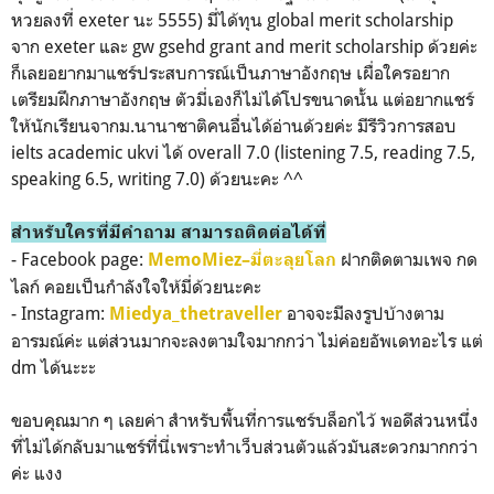
หวยลงที่ exeter นะ 5555) มี่ได้ทุน global merit scholarship
จาก exeter และ gw gsehd grant and merit scholarship ด้วยค่ะ
ก็เลยอยากมาแชร์ประสบการณ์เป็นภาษาอังกฤษ เผื่อใครอยาก
เตรียมฝึกภาษาอังกฤษ ตัวมี่เองก็ไม่ได้โปรขนาดนั้น แต่อยากแชร์
ให้นักเรียนจากม.นานาชาติคนอื่นได้อ่านด้วยค่ะ มีรีวิวการสอบ
ielts academic ukvi ได้ overall 7.0 (listening 7.5, reading 7.5,
speaking 6.5, writing 7.0) ด้วยนะคะ ^^
สำหรับใครที่มีคำถาม สามารถติดต่อได้ที่
- Facebook page:
ฝากติดตามเพจ กด
MemoMiez–มี่ตะลุยโลก
ไลก์ คอยเป็นกำลังใจให้มี่ด้วยนะคะ
- Instagram:
อาจจะมีลงรูปบ้างตาม
Miedya_thetraveller
อารมณ์ค่ะ แต่ส่วนมากจะลงตามใจมากกว่า ไม่ค่อยอัพเดทอะไร แต่
dm ได้นะะะ
ขอบคุณมาก ๆ เลยค่า สำหรับพื้นที่การแชร์บล็อกไว้ พอดีส่วนหนึ่ง
ที่ไม่ได้กลับมาแชร์ที่นี่เพราะทำเว็บส่วนตัวแล้วมันสะดวกมากกว่า
ค่ะ แงง