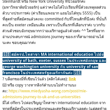
Steinhardt หรือ New York University ที่นิวยอร์กค่ะ
(มหาวิทยาลัยนิวยอร์ก) แต่ว่าคงไม่ได้ไปเรียนที่นี่ด้วยเหตุผลส่วน
ตัวบางประการค่ะ (ค่าเรียนแพงมาก แถมไม่ได้ทุน 5555) เป็น
ที่สุดท้ายที่สมัครแล้วคงจะ committed กับที่ไหนสักที่นึงค่ะ ที่นั่นก็
คงเป็น exeter เหมือนเดิม เพราะเป็นที่แรกที่เลือกเราค่ะ บวกกับ
ส่วนตัวชอบอังกฤษมากกว่าอเมริกาอยู่แล้วด้วยค่ะ ^^ ใครที่อยาก
อ่านประสบการณ์ admissions journey ของเราก็สามารถอ่านได้
นะคะ ขอบคุณมากค่ะ
🇬🇧 สมัครป.โทสาขา MA international education ไปยัง
university of bath, exeter, sussex ในประเทศอังกฤษ และ
george washington university กับ university of san
francisco ในประเทศสหรัฐอเมริกากันค่ะ 🇺🇸
? บล็อกของมี่ที่เขียนไว้แล้ว (คลิกได้เลย):
link
⌨️ หรือ copy วางหากลิงก์ด้านบนไม่ทำงานนะ
คะ:
https://www.miedyasha-wong.com/post/mie-
admissions-journey-to-uk-and-us-universities
มี่ได้ offers ไปต่อปริญญาโทสาขา international education จาก
ทุกยูที่สมัครในประเทศอังกฤษและสหรัฐอเมริกาเลยค่ะ (แต่สุดท้าย