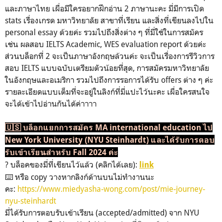
และภาษาไทย เผื่อมีใครอยากฝึกอ่าน 2 ภาษานะคะ มี่มีการเปิด
stats เรื่องเกรด มหาวิทยาลัย สาขาที่เรียน และสิ่งที่เขียนลงไปใน
personal essay ด้วยค่ะ รวมไปถึงสิ่งต่าง ๆ ที่มี่ใช้ในการสมัคร
เช่น ผลสอบ IELTS Academic, WES evaluation report ด้วยค่ะ
ส่วนบล็อกที่ 2 จะเป็นภาษาอังกฤษล้วนค่ะ จะเป็นเรื่องการรีวิวการ
สอบ IELTS แบบฉบับเตรียมตัวน้อยที่สุด, การสมัครมหาวิทยาลัย
ในอังกฤษและอเมริกา รวมไปถึงการรอการได้รับ offers ต่าง ๆ ค่ะ
รายละเอียดแบบเต็มที่จะอยู่ในลิงก์ที่มี่แปะไว้นะคะ เผื่อใครสนใจ
จะได้เข้าไปอ่านกันได้ค่าาาา
🇺🇸 บล็อกแยกการสมัคร MA international education ไป
New York University (NYU Steinhardt) และได้รับการตอบ
รับเข้าเรียนสำหรับ Fall 2024 ค่ะ
? บล็อคของมี่ที่เขียนไว้แล้ว (คลิกได้เลย):
link
⌨️ หรือ copy วางหากลิงก์ด้านบนไม่ทำงานนะ
คะ:
https://www.miedyasha-wong.com/post/mie-journey-
nyu-steinhardt
มี่ได้รับการตอบรับเข้าเรียน (accepted/admitted) จาก NYU