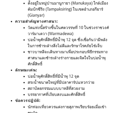
ตั้งอยู่ในหมู่บ้านมานูกายา (Manukaya) ใกล้เมือง
ตัมปักซีริง (Tampaksiring) ในเขตอำเภอกียาร์
(Gianyar)
ความสำคัญทางศาสนา:
วัดแห่งนี้สร้างขึ้นในศตวรรษที่ 10 ในช่วงราชวงศ์
วาร์มาเดวา (Warmadewa)
บ่อน้ำพุศักดิ์สิทธิ์มีน้ำพุ 12 จุด ซึ่งเชื่อกันว่ามีพลัง
ในการชำระล้างสิ่งไม่ดีและรักษาโรคภัยไข้เจ็บ
ชาวบาหลีจะเดินทางมาเพื่อประกอบพิธีกรรมทาง
ศาสนาและชำระล้างร่างกายและจิตใจในบ่อน้ำพุ
ศักดิ์สิทธิ์
ลักษณะเด่น:
บ่อน้ำพุศักดิ์สิทธิ์ที่มีน้ำพุ 12 จุด
สระน้ำขนาดใหญ่ที่มีปลาคาร์ปแหวกว่าย
สถาปัตยกรรมแบบบาหลีที่สวยงาม
บรรยากาศที่เงียบสงบและศักดิ์สิทธิ์
ข้อควรปฏิบัติ:
นักท่องเที่ยวควรแต่งกายสุภาพเรียบร้อยเมื่อเข้า
ชมวัด