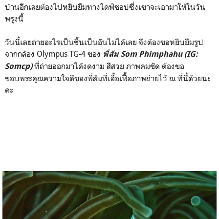
บ้านอีกเลยต้องไปหยิบยืมทางไดฟ์ชอปซึ่งเขาจะเอามาให้ในวัน
พรุ่งนี้
วันนี้เลยถ่ายอะไรเป็นชิ้นเป็นอันไม่ได้เลย จึงต้องขอหยิบยืมรูป
จากกล้อง Olympus TG-4 ของ
พี่ส้ม Som Phimphahu (IG:
ที่ถ่ายออกมาได้งดงาม สีสวย ภาพคมชัด ต้องขอ
Somcp)
ขอบพระคุณความใจดีของพี่ส้มที่เอื้อเฟื้อภาพถ่ายไว้ ณ ที่นี้ด้วยนะ
คะ