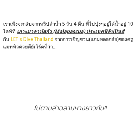
เราเพิ่งจะกลับจากทริปดำน้ำ 5 วัน 4 คืน ที่ไปบุ๋งๆอยู่ใต้น้ำอยู่ 10
ไดฟ์ที่
เกาะมาลาปัสกัว (Malapascua) ประเทศฟิลิปปินส์
กับ
LET's Dive Thailand
จากการเชิญชวน(แกมหลอกล่อ)ของครู
แมททิวด้วยคีย์เวิร์ดที่ว่า...
ไปตามล่าฉลามหางยาวกัน!!