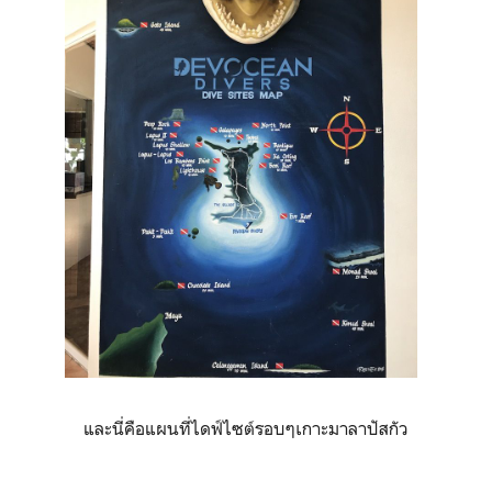
และนี่คือแผนที่ไดฟ์ไซต์รอบๆเกาะมาลาปัสกัว