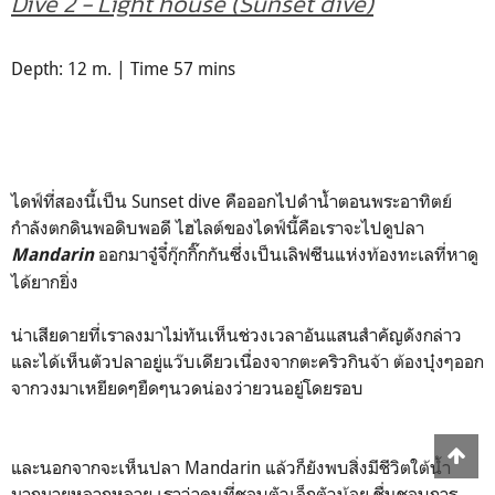
Dive 2 - Light house (Sunset dive)
Depth: 12 m. | Time 57 mins
ไดฟ์ที่สองนี้เป็น Sunset dive คือออกไปดำน้ำตอนพระอาทิตย์
กำลังตกดินพอดิบพอดี ไฮไลต์ของไดฟ์นี้คือเราจะไปดูปลา
ออกมาจู๋จี๋กุ๊กกิ๊กกันซึ่งเป็นเลิฟซีนแห่งท้องทะเลที่หาดู
Mandarin
ได้ยากยิ่ง
น่าเสียดายที่เราลงมาไม่ทันเห็นช่วงเวลาอันแสนสำคัญดังกล่าว
และได้เห็นตัวปลาอยู่แว๊บเดียวเนื่องจากตะคริวกินจ้า ต้องบุ๋งๆออก
จากวงมาเหยียดๆยืดๆนวดน่องว่ายวนอยู่โดยรอบ
และนอกจากจะเห็นปลา Mandarin แล้วก็ยังพบสิ่งมีชีวิตใต้น้ำ
มากมายหลากหลาย เราว่าคนที่ชอบตัวเล็กตัวน้อย ชื่นชอบการ