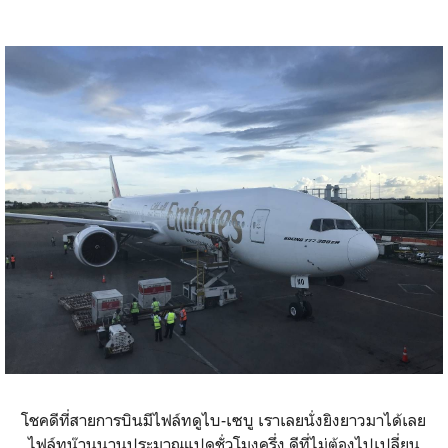
โชคดีที่สายการบินมีไฟล์ทดูไบ-เซบู เราเลยนั่งยิงยาวมาได้เลย
ไฟล์ทน๊านนานประมาณแปดชั่วโมงครึ่ง ดีที่ไม่ต้องไปเปลี่ยน