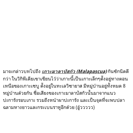
มาจะกล่าวบทไปถึง
กันซักนิดดี
เกาะมาลาปัสกัว (Malapascua)
กว่า ในวิกิพีเดียเขาเขียนไว้ว่าเกาะนี้เป็นเกาะเล็กๆตั้งอยู่ทางตอน
เหนือของเกาะเซบู ตั้งอยู่ในทะเลวิซายาส มีหมู่บ้านอยู่ทั้งหมด 8
หมู่บ้านด้วยกัน ชื่อเสียงของเกาะมาลาปัสกัวนั้นมาจากแนว
ปะการังรอบเกาะ รวมถึงหน้าผาปะการัง และเป็นจุดที่จะพบปลา
ฉลามหางยาวและกระเบนราหูอีกด้วย (อู้ววววว)