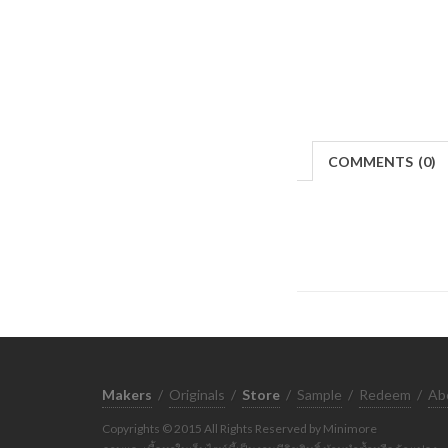
COMMENTS
(
0)
Makers
/
Originals
/
Store
/
Sample
/
Redeem
/
Ab
Copyrights © 2015 All Rights Reserved by Minimore