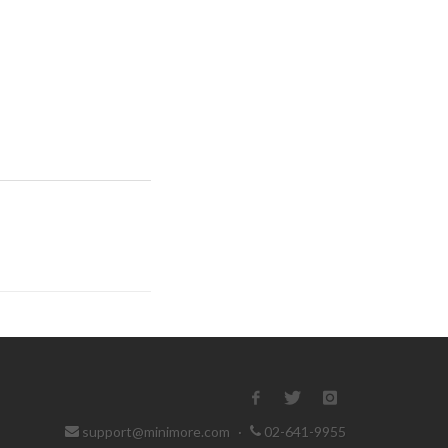
support@minimore.com
·
02-641-9955