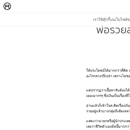
เราใช้คุ๊กกี้บนเว็บไซ
พ่อรวยส
ให้ประโยชน์ได้มากกว่าที่คิด 
อะไรกลวงๆรึเปล่า เพราะไม่ช
แต่ปรากฏว่าเนื้อหาจับต้องได้
เยอะมากๆๆ ซึ่งเงินเป็นเรื่อง
อ่านแล้วก็เข้าใจค.คิดเรื่องเ
รวยอยู่แล้วบางกลุ่มถึงล้มเหล
แสดงว่านายกหรือผู้นำประเทศนั้
เลยว่าชีวิตตัวเองมีหนี้มากกว่