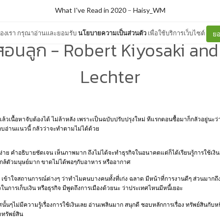
What I've Read in 2020
–
Haisy_WM
ต์ของเรา กรุณาอ่านและยอมรับ
นโยบายความเป็นส่วนตัว
เพื่อใช้บริการเว็บไซต์
ยอ
อนลูก - Robert Kiyosaki an
Lechter
แล้วเนื้อหาจับต้องได้ ไม่ล้าหลัง เพราะเป็นฉบับปรับปรุงใหม่ ทีแรกตอนซื้อมาก็กลัวอยู่นะ
อบอ่านแนวนี้ กลัวว่าจะทำตามไม่ได้ด้วย
ง่าย คำอธิบายชัดเจน เห็นภาพมาก ถึงไม่ได้จะทำธุรกิจในอนาคตแต่ก็ได้เรียนรู้การใช้เงิน วิ
ที่ใกล้ตัวมนุษย์มาก ขาดไม่ได้พอๆกับอาหาร หรืออากาศ
งิน เข้าใจสถานการณ์ต่างๆ ว่าทำไมคนบางคนทั้งที่เก่ง ฉลาด มีหน้าที่การงานดีๆ ส่วนมากถึงไ
วในการเก็บเงิน หรือธุรกิจ มีพูดถึงการเมืองด้วยนะ ว่าประเทศไหนมีหนี้เยอะ
นๆไม่มีความรู้เรื่องการใช้เงินเลย อ่านเพลินมาก สนุกดี ชอบหลักการเรื่อง ทรัพย์สินกับหนี
าทรัพย์สิน