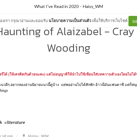
What I've Read in 2020
–
Haisy_WM
ต์ของเรา กรุณาอ่านและยอมรับ
นโยบายความเป็นส่วนตัว
เพื่อใช้บริการเว็บไซต์
ยอ
aunting of Alaizabel - Cray
Wooding
ร์ได้
(
ให้เครดิตกันด้วยนะคะ
)
แต่ไม่อนุญาติให้นำไปใช้เขียนใส่บทความตัวเองโดยไม่ไ
แนวผีๆ อยากลองอ่านนิยายแนวนี้ดูบ้าง แต่พออ่านไปได้สักพัก อ้าวนี่มันแฟนตาซี แต่ก็สนุ
hings
k
#literature
4:38 pm
Haisy_WM