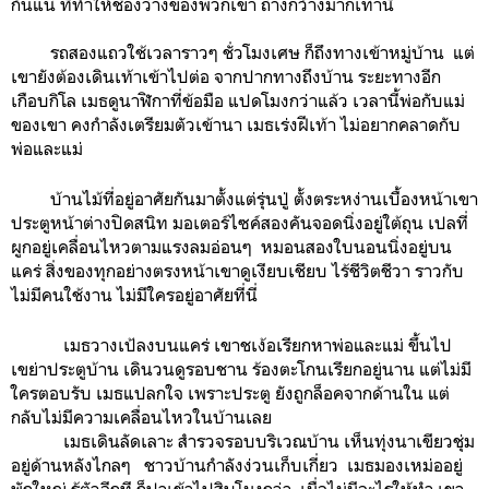
กันแน่ ที่ทำให้ช่องว่างของพวกเขา ถ่างกว้างมากเท่านี้
รถสองแถวใช้เวลาราวๆ ชั่วโมงเศษ ก็ถึงทางเข้าหมู่บ้าน แต่
เขายังต้องเดินเท้าเข้าไปต่อ จากปากทางถึงบ้าน ระยะทางอีก
เกือบกิโล เมธดูนาฬิกาที่ข้อมือ แปดโมงกว่าแล้ว เวลานี้พ่อกับแม่
ของเขา คงกำลังเตรียมตัวเข้านา เมธเร่งฝีเท้า ไม่อยากคลาดกับ
พ่อและแม่
บ้านไม้ที่อยู่อาศัยกันมาตั้งแต่รุ่นปู่ ตั้งตระหง่านเบื้องหน้าเขา
ประตูหน้าต่างปิดสนิท มอเตอร์ไซค์สองคันจอดนิ่งอยู่ใต้ถุน เปลที่
ผูกอยู่เคลื่อนไหวตามแรงลมอ่อนๆ หมอนสองใบนอนนิ่งอยู่บน
แคร่ สิ่งของทุกอย่างตรงหน้าเขาดูเงียบเชียบ ไร้ชีวิตชีวา ราวกับ
ไม่มีคนใช้งาน ไม่มีใครอยู่อาศัยที่นี่
เมธวางเป้ลงบนแคร่ เขาชเง้อเรียกหาพ่อและแม่ ขึ้นไป
เขย่าประตูบ้าน เดินวนดูรอบชาน ร้องตะโกนเรียกอยู่นาน แต่ไม่มี
ใครตอบรับ เมธแปลกใจ เพราะประตู ยังถูกล็อคจากด้านใน แต่
กลับไม่มีความเคลื่อนไหวในบ้านเลย
เมธเดินลัดเลาะ สำรวจรอบบริเวณบ้าน เห็นทุ่งนาเขียวชุ่ม
อยู่ด้านหลังไกลๆ ชาวบ้านกำลังง่วนเก็บเกี่ยว เมธมองเหม่ออยู่
พักใหญ่ รู้ตัวอีกที ก็ปาเข้าไปสิบโมงกว่า เมื่อไม่มีอะไรให้ทำ เขา