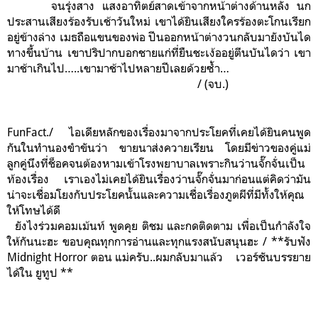
จนรุ่งสาง แสงอาทิตย์สาดเข้าจากหน้าต่างด้านหลัง นก
ประสานเสียงร้องรับเช้าวันใหม่ เขาได้ยินเสียงใครร้องตะโกนเรียก
อยู่ข้างล่าง เมธถือแขนของพ่อ ปีนออกหน้าต่างวนกลับมายังบันได
ทางขึ้นบ้าน เขาปริปากบอกชายแก่ที่ยืนชะเง้ออยู่ตีนบันไดว่า เขา
มาช้าเกินไป…
..เขามาช้าไปหลายปีเลยด้วยซ้ำ…
/ (จบ.)
FunFact./
ไอเดียหลักของเรื่องมาจากประโยคที่เคยได้ยินคนพูด
กันในทำนองขำขันว่า
ขายนาส่งควายเรียน
โดยมีข่าวของคู่แม่
ลูกคู่นึงที่ช็อคจนต้องหามเข้าโรงพยาบาลเพราะกินว่านจั๊กจั่นเป็น
ท้องเรื่อง เราเองไม่เคยได้ยินเรื่องว่านจั๊กจั่นมาก่อนแต่คิดว่ามัน
น่าจะเชื่อมโยงกับประโยคนั้นและความเชื่อเรื่องภูตผีที่มีทั้งให้คุณ
ให้โทษได้ดี
ยังไงร่วมคอมเม้นท์ พูดคุย ติชม และกดติดตาม เพื่อเป็นกำลังใจ
ให้กันนะฮะ ขอบคุณทุกการอ่านและทุกแรงสนับสนุนฮะ / **รับฟัง
Midnight Horror ตอน แม่ครับ..ผมกลับมาแล้ว เวอร์ชันบรรยาย
ได้ใน ยูทูป **