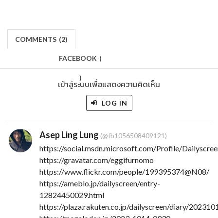
COMMENTS
(
2)
FACEBOOK
(
)
เข้าสู่ระบบเพื่อแสดงความคิดเห็น
LOG IN
Asep Ling Lung
(@fb1056508409121)
https://social.msdn.microsoft.com/Profile/Dailyscre
https://gravatar.com/eggifurnomo
https://www.flickr.com/people/199395374@N08/
https://ameblo.jp/dailyscreen/entry-
12824450029.html
https://plaza.rakuten.co.jp/dailyscreen/diary/20231