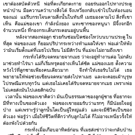
เขาต้องสบัดตัวหนี พ่อที่ตะเกียกตะกาย ถอยร่นออกไปทางประตู
หน้าบ้าน มือควานคว้าบางสิ่งได้ จึงเหวี่ยงกลับเข้าไปในห้องนอน
ของแม่ แม่รีบกระโจนตามสิ่งนั้นในทันที
เมธมองตามไป สิ่งที่เขา
เห็น คือแม่ของเขา กำลังนั่งยอง แทะซากของหนูนา มีจิ้งจกอีก
จำนวนหนึ่ง ที่กองกระเด็นกระดอนอยู่บนพื้น
หลังจากสองพ่อลูก ช่วยกันซ่อมปิดช่องโหว่บนบานประตู ใน
ที่สุด พ่อของเมธ ก็ยอมปริปากระหว่างทำแผลให้เขา พ่อเล่าให้ฟัง
ว่ามันเริ่มตั้งแต่ที่เมธไปเรียน ไม่มีสักวัน ที่แม่จะไม่ถามถึงเขา
กระทั่งได้รับจดหมายจากเมธ ว่าจะอยู่ทำงานต่อ ไม่กลับ
มาช่วยทำไร่นา แม่ก็เริ่มทรุดอย่างเห็นได้ชัด แม่ของเมธ ตั้งความ
หวังไว้ที่ลูกชายเพียงคนเดียวมาก จึงทำให้เธอรับไม่ได้ เธอ
พยายามให้พ่อช่วยเขียนจดหมายส่งไปหาเมธ และจะคอยเฝ้าบุรุษ
ไปรษณีแทบทุกวัน แต่เธอไม่เคยได้รับจดหมายจากเมธ เพราะพ่อ
ไม่เคยส่งมันไปเลยสักฉบับ
เวลานั้น พ่อของเขาคิดว่า มันเป็นธรรมดาของลูกผู้ชาย ที่อยากจะ
มีที่ทางเป็นของตัวเอง พ่อของเขายอมรับว่าแรกๆ ก็มีน้อยใจอยู่
บ้าง แต่เพราะรู้ว่าลูกนั้นโตเป็นผู้ใหญ่แล้ว และจะมีชีวิตเป็นของ
ตัวเอง พ่อรู้ว่า เมื่อให้ชีวิตที่ดีกว่ากับลูกไม่ได้ ก็ไม่อาจเหนี่ยวรั้งให้
ต้องพังไปด้วยกัน
กระทั่งเมื่อเกือบอาทิตย์ก่อน ที่เมธส่งข่าวว่าจะกลับบ้าน