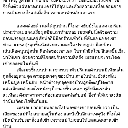
จึงทิ้งตัวแผ่หลาลงบนแคร่ที่ใต้ถุน และด้วยความเหนื่อยอ่อนจาก
การเดินทางตั้งแต่เมื่อคืน เขานอนพักหลับเอาแรง
แดดคล้อยต่ำ แต่ใต้ถุนบ้าน ก็ไม่อาจยับยั่งไอแดด ลมร้อน
ปะทะร่างเมธ จนเงื่อผุดซึมแถวท้ายทอย เมธหลับนิ่งด้วยความ
อ่อนแรงอยู่บนแคร่ สักพักก็มีมือกร้านเข้าจับที่ต้นแขนของเขา
ทำเอาเมธสดุ้งลุกขึ้นนั่งด้วยความตกใจ ปรากฏว่า มือกร้าน
เส้นเลือดนูนปูดนั่น คือพ่อของเขาเอง ใบหน้าอิดโรย ยืนส่งยิ้มเย็น
มาให้เขา ด้วยความดีใจผสมกับความคิดถึง เมธแทบจะกระโดด
เข้ากอดพ่อในทันที
เมื่อเมธขึ้นบนบ้าน เขาพบว่าทั่วบริเวณด้านบนมีเทียนสั้น
กุดตั้งอยู่ตามจุด ตามมุมต่างๆ ของบ้าน ภายในบ้าน ยังส่งกลิ่น
เหม็นบูด เหม็นอับ หน้าต่างทุกจุดของบ้านถูกตีตะปูปิดตาย
แล้วเสียงคล้ายอะไรหนักๆ ก็ตกลงพื้น จนเขารู้สึกถึงแรงสั่น
สะเทือน ดังมาจากทางห้องนอนของพ่อกับแม่ ยิ่งทำให้เขาสงสัย
ว่ามันเกิดอะไรขึ้นกันแน่
เมธเอ่ยปากถามพ่อออกไป พ่อของเขาตอบเพียงว่า เป็น
เสียงของแม่ที่ไม่สบายอยู่ในห้อง และนี่เป็นอีกสาเหตุนึง ที่ไม่ได้
เปิดบ้านรับเขาตั้งแต่เช้า เพราะแม่ ไม่ชอบให้แสงแดดสาดเข้า
บ้าน