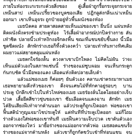
ภายในห้องระเกะระกะด้วยสิ่งของ ตู้เสื้อผ้าถูกรื้อกระจุยกระจาย
เหม็นสาป เหม็นเปรี้ยวของบูดของเสีย ปฎิกลูส่งกลิ่นเน่าเหม็น
ออกมา เขาเห็นอุจระ ถูกป้ายอยู่ทั่วพื้นผนังของห้อง
เมธบิดคอ สายตาสอดสายเห็นแม่ของเขา ยื่นนิ่ง แผ่นหลัง
ติดผนังฝั่งตรงข้ามประตูห้อง ไร้เสื้อผ้าอาภรณ์ปกปิดร่างกาย ส้น
เท้าชิด ปลายนิ้วเท้าหงิกงอจิกลงพื้น ขณะที่แขนขยับขึ้นลง นิ้วมือ
ขูดขีดผนัง สักพักร่างเธอก็ทิ้งตัวลงคว่ำ ปลายเท้าหันทางทิศเดิม
ผมยาวแผ่สยายคลุมแผ่นหลัง
เมธตกใจร้องลั้่น ดวงตาเขาเบิกโพลง ไม่คิดไม่ฝัน ว่าจะ
เห็นแม่ตัวเองในสภาพเช่นนี้ ร่างของแม่ซูบผอม จนเห็นกระดูก
ก้นกบชัด นิ้วมือพองแดง เลือดแห้งติดปลายเล็บดำ
แล้วแม่ของเมธ ก็ค่อยๆ ยันตัวเอง คลานเข่าตรงมาหาเมธ
เธอพยายามดึงหัวของเขา ดึงจนเศษไม้ที่หักคาอยู่รอบๆ บาน
ประตู ปักลึกเข้าไปในหัวไหล่ของเมธ เมธร้องลั่นโอดโอยอย่างเจ็บ
ปวด เสื้อยืดสีขาวขุ่นของเขา ซึมเลือดจนแดงฉาน
สักพัก เมธ
ได้ยินเสียงฝีเท้าจากด้านนอก แล้วประตูก็ถูกเปิดออก พ่อของเขา
ฟื้นสติ
นำกุญแจมาไขประตูให้ แต่ทันทีที่ประตูเปิดออก แม่ก็โถม
ร่างตัวเองใส่พ่อของเขาทันที เมธฝืนความเจ็บปวด เขาดันตัวเอง
ออกจากช่องโหว่ มายื้อร่างของแม่ออกจากตัวพ่อ
เมธสอดแขนรั้ง
ร่างของแม่จากด้านหลัง แล้วเขาก็ถูกกัดขวับเข้าที่ท่อนแขน จน