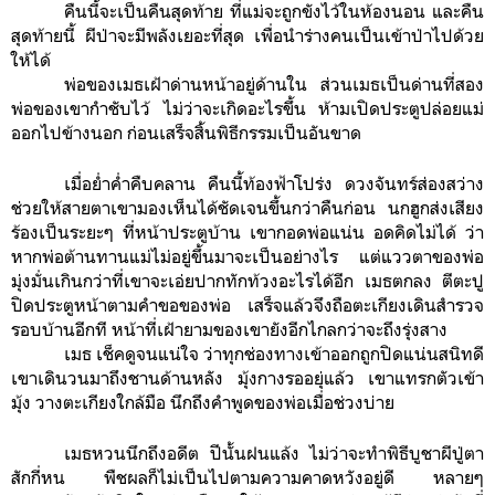
คืนนี้จะเป็นคืนสุดท้าย ที่แม่จะถูกขังไว้ในห้องนอน และคืน
สุดท้ายนี้ ผีป่าจะมีพลังเยอะที่สุด เพื่อนำร่างคนเป็นเข้าป่าไปด้วย
ให้ได้
พ่อของเมธเฝ้าด่านหน้าอยู่ด้านใน ส่วนเมธเป็นด่านที่สอง
พ่อของเขากำชับไว้ ไม่ว่าจะเกิดอะไรขึ้น ห้ามเปิดประตูปล่อยแม่
ออกไปข้างนอก ก่อนเสร็จสิ้นพิธีกรรมเป็นอันขาด
เมื่อย่ำค่ำคืบคลาน คืนนี้ท้องฟ้าโปร่ง ดวงจันทร์ส่องสว่าง
ช่วยให้สายตาเขามองเห็นได้ชัดเจนขึ้นกว่าคืนก่อน นกฮูกส่งเสียง
ร้องเป็นระยะๆ ที่หน้าประตูบ้าน เขากอดพ่อแน่น อดคิดไม่ได้ ว่า
หากพ่อต้านทานแม่ไม่อยู่ขึ้นมาจะเป็นอย่างไร แต่แววตาของพ่อ
มุ่งมั่นเกินกว่าที่เขาจะเอ่ยปากทักท้วงอะไรได้อีก เมธตกลง ตีตะปู
ปิดประตูหน้าตามคำขอของพ่อ เสร็จแล้วจึงถือตะเกียงเดินสำรวจ
รอบบ้านอีกที หน้าที่เฝ้ายามของเขายังอีกไกลกว่าจะถึงรุ่งสาง
เมธ เช็คดูจนแน่ใจ ว่าทุกช่องทางเข้าออกถูกปิดแน่นสนิทดี
เขาเดินวนมาถึงชานด้านหลัง มุ้งกางรออยุ่แล้ว เขาแทรกตัวเข้า
มุ้ง วางตะเกียงใกล้มือ นึกถึงคำพูดของพ่อเมื่อช่วงบ่าย
เมธหวนนึกถึงอดีต ปีนั้นฝนแล้ง ไม่ว่าจะทำพิธีบูชาผีปู่ตา
สักกี่หน พืชผลก็ไม่เป็นไปตามความคาดหวังอยู่ดี หลายๆ