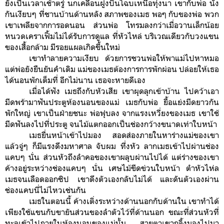
ยังเป็นเวลาเช้าตรู่ นกเคลื่อนฝูงบินโฉบเหนือทุ่งนา เขากับพ่อ นั่ง
กันเงียบๆ ที่ชานบ้านด้านหลัง สภาพของเมธ พอๆ กับของพ่อ พวก
เขาเพลียจากการอดนอน ส่วนพ่อ โทรมลงกว่าเมื่อวานเล็กน้อย
หนวดเคราเฟิ้มไม่ได้รับการดูแล ที่หัวไหล่ บริเวณเดียวกับวงแขน
ของเสื้อกล้าม มีรอยแผลเกิดขึ้นใหม่
เขาทำลายความเงียบ ด้วยการชวนพ่อให้พาแม่ไปหาหมอ
แต่พ่อยังยืนยันคำเดิม แม่ของเมธต้องการการพักผ่อน ปล่อยให้เธอ
ได้นอนพักเต็มที่ อีกไม่นาน เธอจะหายดีเอง
เมื่อได้ฟัง เมธถึงกับหัวเสีย เขาผุดลุกเข้าบ้าน ไปคว้าเอา
มีดพร้ามาฟันประตูห้องนอนของแม่ เมธกับพ่อ ยื้อแย่งมีดยาวกัน
พักใหญ่ เขาเป็นฝ่ายชนะ พ่อฟุบลง จากแรงเหวี่ยงของเมธ เขาใช้
มีดฟันลงไปที่ประตู จนไม้แตกออกเป็นช่องกว้างขนาดเท่าใบหน้า
เมธยื่นหน้าเข้าไปมอง สอดส่องภายในหาร่างแม่ของเขา
แล้วจู่ๆ ก็มีแรงดึงมหาศาล จับผม ทึ่งหัว ลากเมธเข้าไปผ่านช่อง
แคบๆ นั่น ส่วนหัวถึงลำคอของเขาผลุบผ่านไปได้ แต่ร่างของเขา
ค้างอยู่ระหว่างช่องแคบๆ นั่น เศษไม้ขีดข่วนใบหน้า ตำหัวไห่ล
เมธจนเลือดออกซิป เขาดึงตัวเองกลับไม่ได้ และดันตัวเองผ่าน
ช่องแคบนี่ไม่ไหวเช่นกัน
เมธในตอนนี้ ค้างเติ่งระหว่างด้านนอกกับด้านใน เขาทำได้
เพียงใช้แขนกับขายันส่วนของลำตัวไว้ที่ด้านนอก ขณะที่ส่วนหัวที่
ทะลุเข้าไปภายในห้องนอนของแม่นั้น สายตาเขากลิ้งมองไปมา