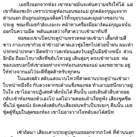
เมธจึงออกจากห้อง เขาหมายมั่นจะค้นความจริงให้ได้ แต่
เขาก็ต้องชะงัก เพราะประตูห้องนอนของแม่ ถูกคล้องกุญแจจาก
ด้านนอก มันถูกแม่กุญแจล็อคไว้ทั้งมุมบนและมุมล่างของบาน
ประตู ขณะที่เมธกำลังเงอะงะ คลำหาเครื่องมือมางัดแม่กุญแจนั่น
ออกในความมืด พลันแสงสว่างก็สาดวาบเข้ามาทันที
พ่อของเขาเปิดประตูบ้านพรวดพลาดเข้ามา เสื้อกล้ามสี
ขาว กางเกงขาก๋วย ผ้าข้าวม้าคาดเอวชุ่มโชกไปด้วยน้ำฝน ผมเพ้า
ปรกหน้าปรกตา มีดพร้าวาวสะท้อนแสงวับอยู่ในมือข้างหนึ่ง ส่วน
อีกมือ ถืออะไรบางสิ่งที่ขยับไหวอยู่ เดินดุ่มๆ ตรงเข้าหาเมธ พ่อ
ของเมธบอกให้เขาถอยห่างจากห้องนอนของแม่ และพยายาม อยู่
ให้ห่างจากแม่ไว้จะดีที่สุดสำหรับทุกคน
ในแสงสลัว สลับแสงแวบไหวที่สาดผ่านประตูบ้านเข้ามา
ใบหน้าทมึงถึง กับดวงตากระด้างแข็งของพ่อ ทำเอาเมธนึกผวาอยู่
ในใจ เขาไม่อาจปฏิเสธคำสั่งนั่นได้ คืนนั้น เมธเดินตัวลีบล่าถอย
กลับเข้าห้องของตัวเองไป แต่ไม่วายคอยเฝ้าเงี่ยหูฟัง เสียงขูดขีด
พื้นไม้ ขูดผนัง ยังคงดังสลับกับเสียงฝนพร่ำเป็นระยะๆ คืนนั้น เมธ
ขุ้ดคู้ที่มุมในสุดของห้อง เขาไม่อาจวางใจหลับลงได้สนิท
เช้าถัดมา เสียงเคาะประตูปลุกเมธออกจากภวังค์ ที่ด้านนอก