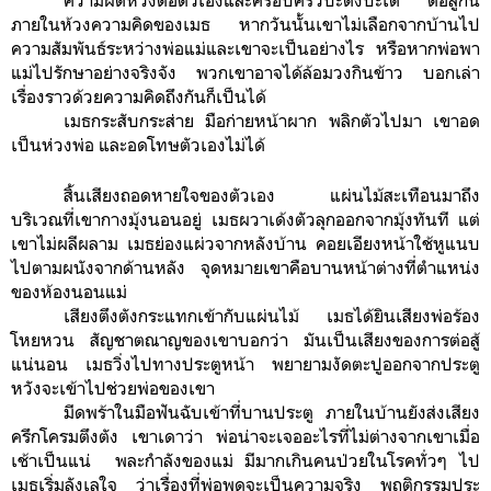
ภายในห้วงความคิดของเมธ หากวันนั้นเขาไม่เลือกจากบ้านไป
ความสัมพันธ์ระหว่างพ่อแม่และเขาจะเป็นอย่างไร หรือหากพ่อพา
แม่ไปรักษาอย่างจริงจัง พวกเขาอาจได้ล้อมวงกินข้าว บอกเล่า
เรื่องราวด้วยความคิดถึงกันก็เป็นได้
เมธกระสับกระส่าย มือก่ายหน้าผาก พลิกตัวไปมา เขาอด
เป็นห่วงพ่อ และอดโทษตัวเองไม่ได้
สิ้นเสียงถอดหายใจของตัวเอง แผ่นไม้สะเทือนมาถึง
บริเวณที่เขากางมุ้งนอนอยู่ เมธผวาเด้งตัวลุกออกจากมุ้งทันที แต่
เขาไม่ผลีผลาม เมธย่องแผ่วจากหลังบ้าน คอยเอียงหน้าใช้หูแนบ
ไปตามผนังจากด้านหลัง จุดหมายเขาคือบานหน้าต่างที่ตำแหน่ง
ของห้องนอนแม่
เสียงตึงตังกระแทกเข้ากับแผ่นไม้ เมธได้ยินเสียงพ่อร้อง
โหยหวน สัญชาตณาญของเขาบอกว่า มันเป็นเสียงของการต่อสู้
แน่นอน เมธวิ่งไปทางประตูหน้า พยายามงัดตะปูออกจากประตู
หวังจะเข้าไปช่วยพ่อของเขา
มีดพร้าในมือฟันฉับเข้าที่บานประตู ภายในบ้านยังส่งเสียง
ครึกโครมตึงตัง เขาเดาว่า พ่อน่าจะเจออะไรที่ไม่ต่างจากเขาเมื่อ
เช้าเป็นแน่ พละกำลังของแม่ มีมากเกินคนป่วยในโรคทั่วๆ ไป
เมธเริ่มลังเลใจ ว่าเรื่องที่พ่อพูดจะเป็นความจริง พฤติกรรมประ