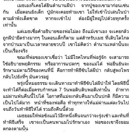
เมธเองก็เคยได้ยินตำนานผีป่า จากปู่ของเขามาก่อนเช่น
กัน เมื่อตอนยังเด็ก ปู่มักจะคอยห้ามเขา ไม่ให้เข้าไปเล่นในป่า
ตามลำพังเด็ดขาด หากจะเข้าไป ต้องมีผู้ใหญ่ไปด้วยทุกครั้ง
เท่านั้น
แต่เมธเชื่อคำอธิบายของพ่อไม่ลง ถึงแม้เขาเอง จะเคยกลัว
ถูกผีป่ายึดร่างมากๆ ในตอนเด็กก็ตาม แต่สำหรับเมธ ที่เติบโตไกล
จากบ้านมาเป็นเวลาหลายขวบปี เขาไม่คิดว่า ตำนานเหล่านั้นจะ
เป็นเรื่องจริง
ขณะที่พ่อของเขาเชื่อว่า ไม่มีโรคไหนที่พ่อรู้จัก จะสามารถ
ใช้อธิบายพฤติกรรม หรืออาการแปลกๆ ของแม่ได้ พ่อยืนยันจะ
รักษาแม่ตามวิถีของคนที่นี่ คือการทำพิธีขับไล่ผีป่า กลับสู่พงไพร
กลับไปยังที่ๆ มันควรอยู่
พรุ่งนี้หมอธรรม จะเดินทางมาทำพิธีขับไล่ผีป่าให้ โดยพิธีนี้
จะทำได้ก็ต่อเมื่อครบกำหนด 7 วันพอดิบดิบพอดีเท่านั้น ถ้าหาก
แม่ผ่านพ้นคืนนี้ไปได้ โอกาสที่แม่จะกลับคืนมาเป็นปกติ ก็มีความ
เป็นไปได้มาก หน้าที่ของพ่อคือ ทำทุกทางให้แม่ผ่านแต่ละวันไป
จนถึงวันทำพิธีให้ได้ รวมถึงคืนนี้ด้วย
เมธยอมให้พ่อขังแม่ไว้อีกหนึ่งคืนจนกว่าจะรุ่งเช้า และทันที่
ทำพิธีเสร็จ เขาจะเป็นคนพาแมไปรักษาเอง พ่อของเขาจึงยอม
ตกลงตามนั้น