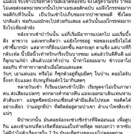
แม่ดีใจ รีบเข้าไปรื้อทำความสะอาดห้องหับ จึงได้รู้ความจริง ว่าพ่อ
ไม่เคยส่งจดหมายพวกนั้นไปหาเมธเลยสักฉบับ แม่จึงโกรธพ่อมาก
พอดีกับที่วันนั้น เป็นวันเข้าไปเก็บของจากป่าขายพอดี ซึ่งโดย
ปกติแล้ว พ่อกับแม่มักจะไปด้วยกันเสมอ แต่วันนั้นแม่โกรธพ่อมาก
จึงไปเพียงลำพัง
หลังจากเข้าป่าวันนั้น แม่ก็เริ่มมีอาการแปลกไป แม่เริ่มบึ้ง
ตึง ตาขวาง แต่เพราะคิดว่า แม่ยังโกรธอยู่ พ่อของเมธจึงไม่ได้
เซ้าซี้มากนัก แต่อาการก็ยิ่งแปลกขึ้น คอกระตุก ตาแข็ง แต่บางทีก็
กลับเพ้อ นิ้วมือนิ้วเท้าหงิกเกร็งเป็นบางขณะ แต่แล้ววันดีคืนดี แม่
ก็ลุกมาแก้ผ้า เดินตัวเปล่าทั่วบ้าน น้ำท่าไม่ยอมอาบ ข้าวปลาไม่
ยอมกิน ทำท่าหวาดกลัวเมื่อโดนแสงแดด
วันๆ เอาแต่นอน หรือไม่ ก็ซุกตัวอยู่ที่มุมมืดๆ ในบ้าน คอยไล่จับ
จิ้งจก จับแมลง จับหนูที่พ่อดักไว้มากินสดๆ
หลายวันเข้า ก็เริ่มแปลกเข้าไปอีก เริ่มพูดจาไม่เป็นภาษา
คน ส่งเสียงแปลกๆ ตกกลางค่ำกลางคืน แม่จะออกมาเดินเพ่นพ่าน
ตัวสั่นเทา แม่ขูดขีดผนังจนเซี่ยนดำตำมือเต็มไปหมด พ่อคิดได้
อย่างเดียว ว่าแม่ถูกผีป่า ที่สถิตย์อยู่ตามป่าเขา ลำเนาไพรสิงเข้า
แน่ๆ
ผีป่าพวกนั้น มันคอยจ้องจะช่วงชิงร่างที่จิตอ่อนแอ เพื่อสูบ
กิน และเข้าแทนที่ดวงจิตที่อ่อนแอในท้ายที่สุด พ่อบอกว่า หากขับ
ไล่ผีป่าไม่สำเร็จภายใน 7 วัน มันจะยึดร่างของแม่ไปตลอดกาล