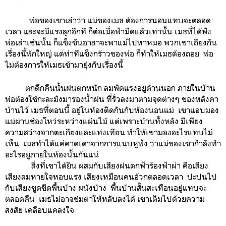
พ่อของเขาเล่าว่า แม่ของเมธ ต้องการนอนแทบจะตลอด
เวลา และจะมีแรงลุกอีกที ก็ต่อเมื่อฟ้ามืดแล้วเท่านั้น เมธที่ได้ฟัง
พ่อเล่าเช่นนั้น ก็แข็งขันอาสาจะพาแม่ไปหาหมอ พวกเขาเถียงกัน
เรื่องนี้พักใหญ่ แต่ท่าทีแข็งกร้าวของพ่อ ก็ทำให้เมธต้องถอย พ่อ
ไม่ต้องการให้เมธเข้ามายุ่งกับเรื่องนี้
ตกดึกคืนนั้นฝนตกหนัก ลมพัดแรงอยู่ด้านนอก ภายในบ้าน
พ่อต้องใช้กะละมังมารองน้ำฝน ที่รั่วลงมาตามจุดต่างๆ ของหลังคา
บ้านไว้ เมธที่ตอนนี้ อยู่ในห้องติดกันกับห้องนอนแม่ เขาแอบมอง
แม่ผ่านช่องโหว่ระหว่างแผ่นไม้ แต่เพราะบ้านทั้งหลัง มีเพียง
ความสว่างจากตะเกียงและแท่งเทียน ทำให้เขามองอะไรแทบไม่
เห็น เมธทำได้แค่คาดเดาจากการแนบหูฟัง ว่าแม่ของเขากำลังทำ
อะไรอยู่ภายในห้องนั้นกันแน่
สิ่งที่เขาได้ยิน ผสมกับเสียงฝนตกฟ้าร้องฟ้าผ่า คือเสียง
เสียงลมหายใจหอบแรง เสียงเหมือนคนอ้วกตลอดเวลา ปะปนไป
กับเสียงขูดขีดพื้นบ้าง ผนังบ้าง พื้นบ้านสั้นสะเทือนอยู่แทบจะ
ตลอดคืน เมธไม่อาจข่มตาให้หลับลงได้ เขาเต็มไปด้วยความ
สงสัย เคลือบแคลงใจ