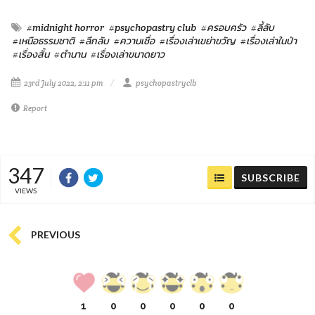
#midnight horror
#psychopastry club
#ครอบครัว
#ลี้ลับ
#เหนือธรรมชาติ
#ลึกลับ
#ความเชื่อ
#เรื่องเล่าเขย่าขวัญ
#เรื่องเล่าในป่า
#เรื่องสั้น
#ตำนาน
#เรื่องเล่าขนาดยาว
23rd July 2022, 2:11 pm
psychopastryclb
Report
347
SUBSCRIBE
VIEWS
PREVIOUS
1
0
0
0
0
0