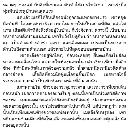
หลาดๆ ของแม่ กับสิ่งที่เขาเจอ มันทำให้เมธไขว้เขว เขาเร่งมือ
ทุ่มฟันประตูบ้านจนสุดแรง
แต่แล้วเมธก็ได้ยินเสียงผนังถูกกระแทกอย่างแรง เขาหยุด
มือทันที ใจเมธเต้นระรัวภาวนาไม่อยากให้เป็นอย่างที่คิด แล้วไม่
นาน เสียงฝีเท้าที่ดังตึงตังอยู่ในบ้าน ก็เร่งจังหวะ คราวนี้ เป็นบาน
หน้าต่างหลังบ้านแน่นอน เขารีบวิ่งไปดูก็พบว่า หน้าต่างห้องนอน
แม่ เปิดค้างอย่างอ้าซ่า อุจระ และเลือดแดง เปรอะเป็นทางจาก
ด้านในถึงชานด้านนอก แล้วหายไปที่สุดขอบของชานบ้าน
เขาตะลึงค้างอยู่พักใหญ่ ก่อนจะค่อยๆ ยื่นตะเกียงไปส่อง
หาความเคลื่อนไหว แต่ภายในห้องนอนนั้น กลับเงียบเชียบ มืออีก
ข้าง ที่กำมีดพร้าสั่นเทาด้วยความกลัว น้ำลายหนืดเหนียวติดค้าง
กลางลำคอ เสื้อยืดที่สวมใส่ชุ่มเงื่อจนชื้นเปียก เมธหายใจถี่
รวบรวมความกล้า ปีนเข้าห้องทางช่องที่อ้าออกนั่น
สภาพภายใน ข้าวของกระจุยกระจาย เละเทะกว่าที่เขาเห็น
ก่อนหน้า เมธกวาดตามองอย่างรีบๆ ตอนนี้เขาเป็นห่วงสวัสดิภาพ
ของพ่อ เมธมองตามแสงไปยังตะเกียงที่ล้มอยู่ ปลายแขนของพ่อ
ทอดยาวอยู่ตรงนั้น เขาไม่รอช้าถลาไปหาทันที แต่ปรากฏว่า ตรง
นั้นเป็นเพียงแขนข้างขวาของพ่อเท่านั้น เมธถึงกับทรุดลง เขา
หยิบแขนข้างเดียวที่ยังโชกเลือดของพ่อขึ้นมา
กอดอย่างคุ้มคลั่ง นั่ง
กองอยู่ตรงนั้น