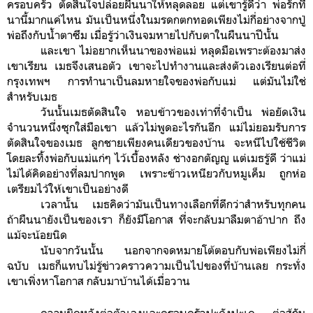
ครอบครัว ตัดสินใจปล่อยผืนนาให้หลุดลอย แต่เขารู้ดีว่า พ่อรักที่
นานี้มากแค่ไหน มันเป็นหนึ่งในมรดกตกทอดเพียงไม่กี่อย่างจากปู่
พ่อถึงกับน้ำตาซึม เมื่อรู้ว่าเงินจมหายไปกับตาในผืนนาปีนั้น
และเขา ไม่อยากเห็นนาของพ่อแม่ หลุดมือเพราะต้องมาส่ง
เขาเรียน เมธจึงเสนอตัว เขาจะไปทำงานและส่งตัวเองเรียนต่อที่
กรุงเทพฯ การทำนาเป็นลมหายใจของพ่อกับแม่ แต่มันไม่ใช่
สำหรับเมธ
วันนั้นเมธตัดสินใจ หอบข้าวของเท่าที่จำเป็น พ่อยัดเงิน
จำนวนหนึ่งซุกใส่มือเขา แล้วไม่พูดอะไรกันอีก แม่ไม่ยอมรับการ
ตัดสินใจของเมธ ลูกชายเพียงคนเดียวของบ้าน จะหนีไปใช้ชีวิต
โดยละทิ้งพ่อกับแม่แก่ๆ ไว้เบื้องหลัง ช่างอกตัญญู แต่เมธรู้ดี ว่าแม่
ไม่ได้คิดอย่างที่ลมปากพูด เพราะข้าวเหนียวกับหมูเค็ม ถูกห่อ
เตรียมไว้ให้เขาเป็นอย่างดี
เวลานั้น เมธคิดว่ามันเป็นทางเลือกที่ดีกว่าสำหรับทุกคน
ถ้าผืนนายังเป็นของเรา ก็ยังมีโอกาส ที่จะกลับมาลืมตาอ้าปาก ถึง
แม้จะน้อยนิด
นับจากวันนั้น นอกจากจดหมายโต้ตอบกับพ่อเพียงไม่กี่
ฉบับ เมธก็แทบไม่รู้ข่าวคราวความเป็นไปของที่บ้านเลย กระทั่ง
เขาเพิ่งหาโอกาส กลับมาบ้านได้เมื่อวาน
ความผิดหวังต่อตัวเองและครอบครัวปะดังปะเด ต่อสู้กัน