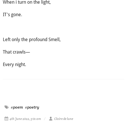
When i turn on the light,
IT's gone.
Left only the profound Smell,
That crawls—
Every night.
#poem
#poetry
4th June 2022, 5:01 am
Claire de lune