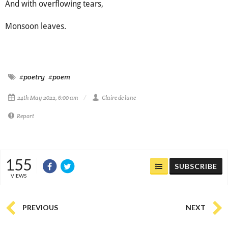
And with overflowing tears,
Monsoon leaves.
#poetry
#poem
24th May 2022, 6:00 am
Claire de lune
Report
155
SUBSCRIBE
VIEWS
PREVIOUS
NEXT