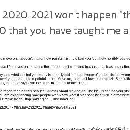
 2020, 2021 won't happen "t
 that you have taught me a 
ove on, it doesn’t matter how painful it is, how bad you feel, how horribly you got
e life moves on, because the time doesn’t wait, and because – at least, sometime
and what existed yesterday is already lost in the universe of the inexistent, where
have” you uttered die a painful death. Move on, it doesn’t have to be quick. Start wit
nning breathlessly down the steps to join his beloved half.
spiration reading this beautiful quotes about moving on. The trick is finding your str
ou are experiencing now, people who know what it means to be Stuck in a moment yo
is simple: let go, stop holding on… and move on!
2nd2017 - #january2nd2021 #happynewyear2021
21
#justmythought
#january2nd2017
#MoveOn
#สำคัญ
#สวัสดีปีใหม่
#