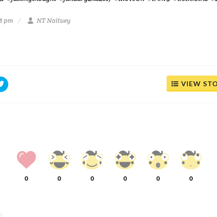
58 pm
NT Naituey
VIEW ST
0
0
0
0
0
0