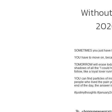
Without
2020
SOMETIMES you just have to m
YOU have to move on, becaus
TOMORROW will erase today, 
shadows of all the “I could 
follow, like a loyal lover ru
YOU can find particles of in
people who lived the pain y
end of the day, the answer 
#justmythoughts #january
#happynewyear20