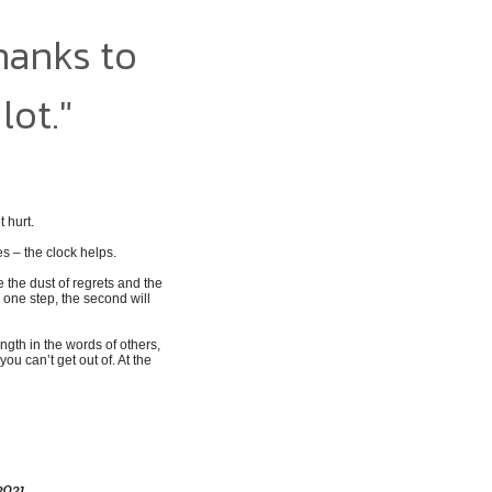
hanks to
lot."
 hurt.
s – the clock helps.
 the dust of regrets and the
h one step, the second will
ength in the words of others,
u can’t get out of. At the
2021