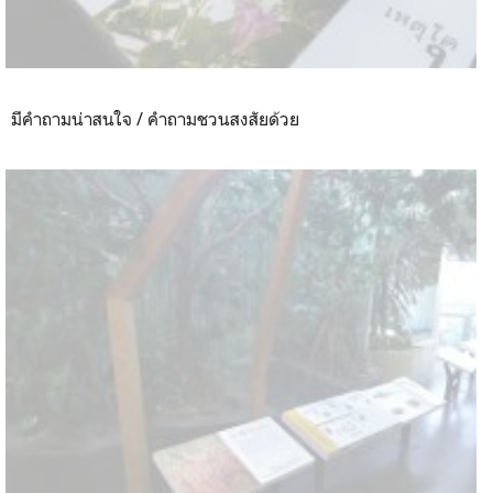
มีคำถามน่าสนใจ / คำถามชวนสงสัยด้วย