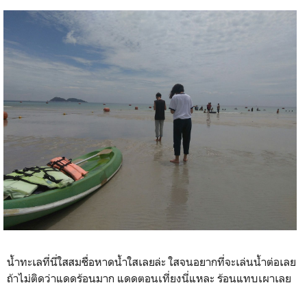
น้ำทะเลที่นี่ใสสมชื่อหาดน้ำใสเลยล่ะ ใสจนอยากที่จะเล่นน้ำต่อเลย
ถ้าไม่ติดว่าแดดร้อนมาก แดดตอนเที่ยงนี่แหละ ร้อนแทบเผาเลย