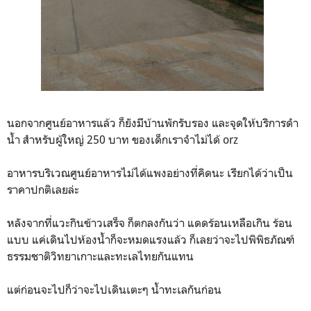
นอกจากศูนย์อาหารแล้ว ก็ยังมีบ้านพักรับรอง และจุดให้บริการดำ
น้ำ สำหรับผู้ใหญ่ 250 บาท ของเด็กเราจำไม่ได้ orz
อาหารบริเวณศูนย์อาหารไม่ได้แพงอย่างที่คิดนะ เรียกได้ว่าเป็น
ราคาปกติเลยล่ะ
หลังจากที่แวะกินข้าวเสร็จ ก็ตกลงกันว่า แดดร้อนเหลือเกิน ร้อน
แบบ แค่เดินไปห้องน้ำก็จะหมดแรงแล้ว ก็เลยว่าจะไปพิพิธภัณฑ์
ธรรมชาติวิทยาเกาะและทะเลไทยกันแทน
แต่ก่อนจะไปก็ว่าจะไปเดินเตะๆ น้ำทะเลกันก่อน