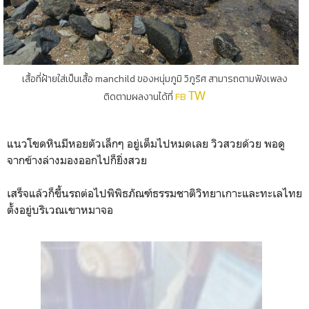
เสื้อที่ฝ้ายใส่เป็นเสื้อ manchild ของหนุ่มภูมิ วิภูริศ สามารถตามฟังเพลง
TW
ติดตามผลงานได้ที่
FB
แนวโขดหินมีหอยตัวเล็กๆ อยู่เต็มไปหมดเลย วิวสวยด้วย พอดู
จากข้างล่างมองออกไปก็ยิ่งสวย
เสร็จแล้วก็ขึ้นรถต่อไปพิพิธภัณฑ์ธรรมชาติวิทยาเกาะและทะเลไทย
ตั้งอยู่บริเวณเขาหมาจอ