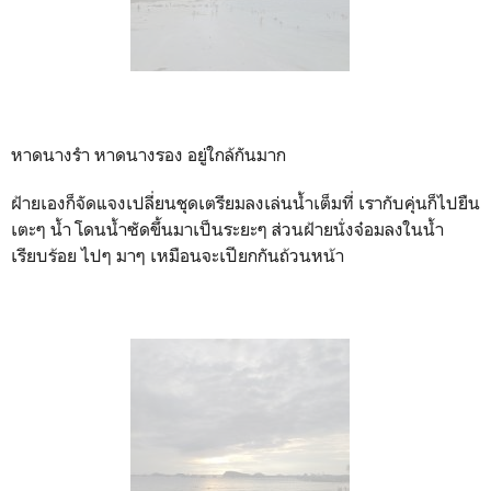
หาดนางรำ หาดนางรอง อยู่ใกล้กันมาก
ฝ้ายเองก็จัดแจงเปลี่ยนชุดเตรียมลงเล่นน้ำเต็มที่ เรากับคุ่นก็ไปยืน
เตะๆ น้ำ โดนน้ำซัดขึ้นมาเป็นระยะๆ ส่วนฝ้ายนั่งจ๋อมลงในน้ำ
เรียบร้อย ไปๆ มาๆ เหมือนจะเปียกกันถ้วนหน้า