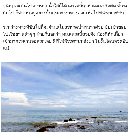
จริงๆ จะเดินไปจากหาดน้ำใสก็ได้ แค่ไม่กี่นาที แต่เราคิดผิด ขึ้นรถ
กันไป ก็ขับวนอยู่อย่างนั้นแหละ หาทางออกเพื่อไปพิพิธภัณฑ์กัน
ระหว่างทางที่ขับไปก็จะผ่านสโมสรหาดน้ำหนาวด้วย ขับเข้าซอย
ไปเรื่อยๆ แล้วจู่ๆ ฝ้ายก็บอกว่า ทะเลตรงนี้สวยจัง น้องก็หักเลี้ยว
เข้ามาตรงลานจอดรถเลย ดีที่ไม่มีรถตามหลังมา ไม่งั้นโดนสวดยับ
แน่