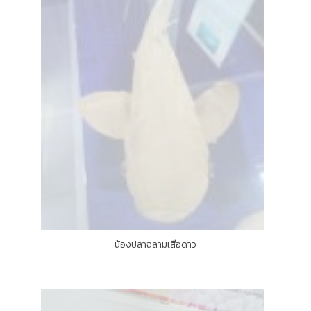
น้องปลาฉลามเสือดาว