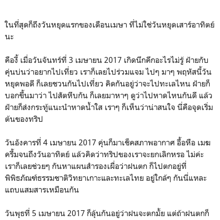
ในที่สุดก็ถึงวันหยุดแรกของเดือนเมษา ที่ไม่ใช่วันหยุดเสาร์อาทิตย์
นะ
คืองี้ เมื่อวันจันทร์ที่ 3 เมษายน 2017 เกิดนึกคึกอะไรไม่รู้ ฝ้ายกับ
คุ่นบ่นว่าอยากไปเที่ยว เราก็เลยไปร่วมแจม ไปๆ มาๆ พฤหัสนี้วัน
หยุดพอดี ก็เลยชวนกันไปเที่ยว คิดกันอยู่ว่าจะไปทะเลไหน ฝ้ายก็
บอกขึ้นมาว่า ไปสัตหีบกัน ก็เลยมาหาๆ ดูว่าไปหาดไหนกันดี แล้ว
ฝ้ายก็ส่งกระทู้แนะนำหาดน้ำใส เราๆ ก็เห็นว่าน่าสนใจ นี่คือจุดเริ่ม
ต้นของทริป
วันอังคารที่ 4 เมษายน 2017 คุ่นก็มาเช็คสภาพอากาศ อื้อหือ เมฆ
ครึ้มจนถึงวันอาทิตย์ แล้วคิดว่าทริปของเราจะยกเลิกหรอ ไม่ค่ะ
เราก็เลยช่วยๆ กันหาแผนสำรองเผื่อว่าฝนตก ก็ไปตกอยู่ที่
พิพิธภัณฑ์ธรรมชาติวิทยาเกาะและทะเลไทย อยู่ใกล้ๆ กันนี่แหละ
แถบแสมสารเหมือนกัน
วันพุธที่ 5 เมษายน 2017 ก็ลุ้นกันอยู่ว่าฝนจะตกมั้ย แต่ถ้าฝนตกก็