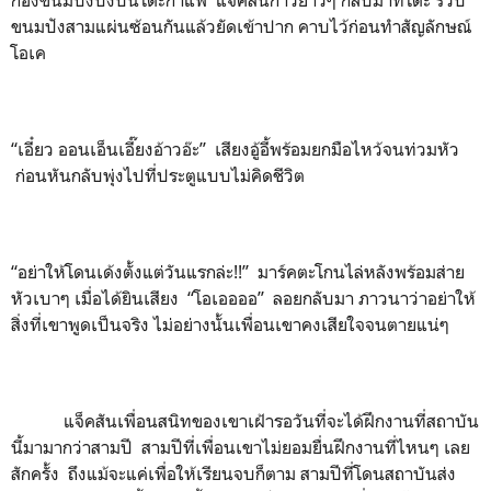
ขนมปังสามแผ่นซ้อนกันแล้วยัดเข้าปาก คาบไว้ก่อนทำสัญลักษณ์
โอเค
“เอี๋ยว ออนเอ็นเอี๊ยงอ้าวอ๊ะ” เสียงอู้อี้พร้อมยกมือไหว้จนท่วมหัว
ก่อนหันกลับพุ่งไปที่ประตูแบบไม่คิดชีวิต
“อย่าให้โดนเด้งตั้งแต่วันแรกล่ะ!!” มาร์คตะโกนไล่หลังพร้อมส่าย
หัวเบาๆ เมื่อได้ยินเสียง “โอเออออ” ลอยกลับมา ภาวนาว่าอย่าให้
สิ่งที่เขาพูดเป็นจริง ไม่อย่างนั้นเพื่อนเขาคงเสียใจจนตายแน่ๆ
แจ็คสันเพื่อนสนิทของเขาเฝ้ารอวันที่จะได้ฝึกงานที่สถาบัน
นี้มามากว่าสามปี สามปีที่เพื่อนเขาไม่ยอมยื่นฝึกงานที่ไหนๆ เลย
สักครั้ง ถึงแม้จะแค่เพื่อให้เรียนจบก็ตาม สามปีที่โดนสถาบันส่ง