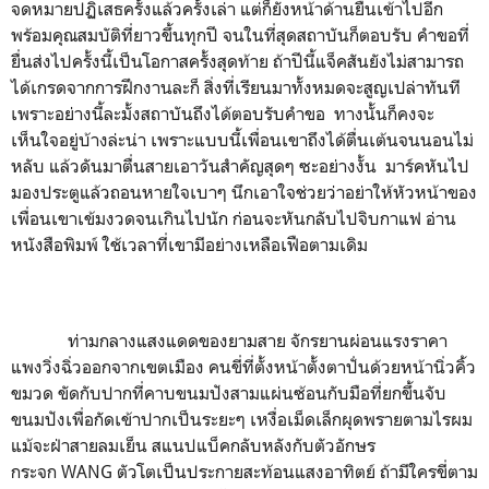
จดหมายปฏิเสธครั้งแล้วครั้งเล่า แต่ก็ยังหน้าด้านยื่นเข้าไปอีก
พร้อมคุณสมบัติที่ยาวขึ้นทุกปี จนในที่สุดสถาบันก็ตอบรับ คำขอที่
ยื่นส่งไปครั้งนี้เป็นโอกาสครั้งสุดท้าย ถ้าปีนี้แจ็คสันยังไม่สามารถ
ได้เกรดจากการฝึกงานละก็ สิ่งที่เรียนมาทั้งหมดจะสูญเปล่าทันที
เพราะอย่างนี้ละมั้งสถาบันถึงได้ตอบรับคำขอ ทางนั้นก็คงจะ
เห็นใจอยู่บ้างล่ะน่า เพราะแบบนี้เพื่อนเขาถึงได้ตื่นเต้นจนนอนไม่
หลับ แล้วดันมาตื่นสายเอาวันสำคัญสุดๆ ซะอย่างงั้น มาร์คหันไป
มองประตูแล้วถอนหายใจเบาๆ นึกเอาใจช่วยว่าอย่าให้หัวหน้าของ
เพื่อนเขาเข้มงวดจนเกินไปนัก ก่อนจะหันกลับไปจิบกาแฟ อ่าน
หนังสือพิมพ์ ใช้เวลาที่เขามีอย่างเหลือเฟือตามเดิม
ท่ามกลางแสงแดดของยามสาย จักรยานผ่อนแรงราคา
แพงวิ่งฉิ่วออกจากเขตเมือง คนขี่ที่ตั้งหน้าตั้งตาปั่นด้วยหน้านิ่วคิ้ว
ขมวด ขัดกับปากที่คาบขนมปังสามแผ่นซ้อนกับมือที่ยกขึ้นจับ
ขนมปังเพื่อกัดเข้าปากเป็นระยะๆ เหงื่อเม็ดเล็กผุดพรายตามไรผม
แม้จะฝ่าสายลมเย็น สแนปแบ็คกลับหลังกับตัวอักษร
กระจก WANG ตัวโตเป็นประกายสะท้อนแสงอาทิตย์ ถ้ามีใครขี่ตาม