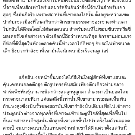
นี้จากเพื่อนสักเท่าไหร่ แต่มาร์คยืนยันว่าสิ่งนี้จำเป็นสำหรับเขา
สุดๆ ซึ่งมันก็จริง เพราะสถาบันที่เขาต้องไปนั้น ตั้งอยู่ระหว่างเขต
ป่ากับเขตเมืองที่ไกลเกินกว่าจักรยานธรรมดาของเขาจะทำเวลา
ไปกลับได้ดีพอโดยไม่ต้องอดนอน สำหรับคนที่ไม่ชอบขับรถหรือขี่
มอเตอร์ไซค์อย่างเขา ตัวเลือกนี้ถือว่าเหมาะที่สุด จักรยานผ่อนแรง
ยี่ห้อที่ดีที่สุดในท้องตลาดคันนี้ทำเวลาได้ดีพอๆ กับรถไฟฟ้าขนาด
เล็ก ยิ่งบวกกำลังขาที่เขามั่นใจนักหนายิ่งเร็วจนดูเว่อร์
แจ็คสันเงยหน้าขึ้นมองโลโก้สีเงินใหญ่ยักษ์ที่เขาแสนจะ
คุ้นเคยบนยอดตึกสูง ตึกรูปทรงทันสมัยเพียงตึกเดียวท่ามกลาง
ฟาร์มพืชพันธุ์นานาชนิดกว้างสุดลูกหูลูกตา ต่ำลงมาเป็นยอดโดม
กระจกขนาดมหึมา แค่สองสิ่งนี้เท่านั้นที่เขาสามารถมองเห็นพ้น
กำแพงสูงซึ่งเป็นรั้วของสถาบันที่เขากำลังปั่นเลียบเพื่อไปเข้าทาง
ประตูหน้า ต่างจากทุกครั้งที่เขาจะเข้าประตูที่ใกล้ที่สุดเพื่อขึ้นไป
ยื่นเอกสารบนตึกสูงนั่น ตึกสูงที่เขาเคยขึ้นไปนับครั้งไม่ถ้วนตลอด
สามปี จนบางคนบนนั้นแทบจะจำหน้าเขาได้ดี แต่ว่าตั้งแต่วันนี้
เขาไม่จำเป็นต้องขึ้นไปอีกแล้ว เพราะที่ที่เขาจะฝึกงาน คืออาคารสี