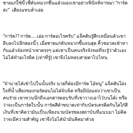
ชายแก่ใช้นิ้วชี้ดันหมวกขึ้นแล้วมองเขาอย่างพินิจพิจารณา “การ์ด
ล่ะ” เสียงแหบต่ำเอ่ย
“การ์ด?? การ์ด.... เอ่อ การ์ดอะไรครับ” แจ็คสันรู้สึกเหมือนตัวเขา
ลีบลงไปอีกสองนิ้ว เมื่อชายแก่ดันหมวกขึ้นจนสุด คิ้วขมวดเข้าหา
กันแล้วจ้องหน้าเขาตรงๆ แต่เขาเป็นคนจริงจังพอที่จะรู้ว่าตัวเอง
ไม่ได้ทำอะไรผิด (เท่าที่รู้) เขาจึงไม่หลบสายตาไปไหน
“ถ้านายได้เข้าไปในนั้นจริง นายก็ต้องมีการ์ด ไอ้หนู” แจ็คสันโล่ง
ใจที่น้ำเสียงของกอร์ดอนไม่ได้จับผิด หรือมีนัยแฝงว่าเขาเป็น
คนร้าย เขาหวนนึกถึงเอกสารตอบรับที่เขาวางเอาไว้บนโต๊ะ หรือ
ว่าจะเป็นการ์ดใบนั้น การ์ดสีดำขนาดเท่ากับบัตรเครดิตกับโลโก้สี
เงินที่เขาคิดว่ามันเป็นเพียงนามบัตรของสถาบันที่แนบมา ไม่คิด
ว่าจะมีความสำคัญ เขาจึงไม่ได้นำมันติดมาด้วย