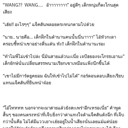
“WANG?? WANG…. อ๊าาาาาาาา” อยู่ดีๆ เด็กหนุ่มก็ตะโกนสุด
เสียง
“เฮ้ย!! อะไรๆๆ” แจ็คสันพลอยตระหนกตามไปด้วย
“นาย.. นายคือ... เด็กฝึกในตำนานคนนั้นนี่นาาาา” ไอ้หัวกะลา
ครอบชี้หน้าเขาอย่างตื่นเต้น ห๊ะ!! เด็กฝึกในตำนานเรอะ
“ทำไมพี่ไม่เข้าไปล่ะ นี่มันสายแล้วนะเนี่ย เจบีฮยองจะโกรธเอานะ”
เด็กยักษ์นั่นเปลี่ยนสรรพนามเรียกเขาเหมือนเพิ่งนึกขึ้นได้
“เขาไม่มีการ์ดยูคยอม ฉันให้เข้าไปไม่ได้” กอร์ดอนตอบเสียงเรียบ
แทนแจ็คสันที่ยืนหน้าจ๋อย
“โอ้โหหหห นอกจากจะมาสายแล้วยังสะเพร่าอีกเหรอเนี่ย” คำพูด
สั้นๆ ของคนตรงหน้าที่เจ็บยิ่งกว่าด่าแทงใจดำแจ็คสันดังฉึก ที่เจ็บ
กว่านั้นคือ ไม่ได้มีแววเยาะเย้ยอยู่ในน้ำเสียงนั่นเลยแม้แต่น้อย