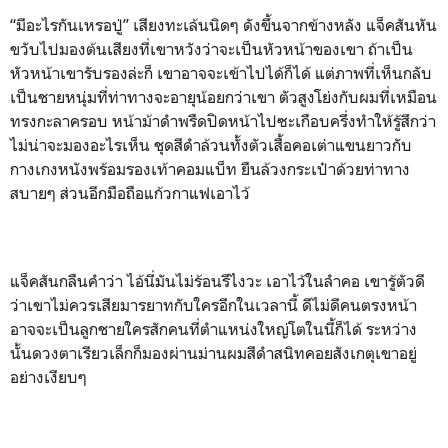
“มีอะไรกันเหรอปู่” เสียงทะเล้นนิดๆ ดังขึ้นจากข้างหลัง แจ็คสันหัน
ขวับไปมองต้นเสียงที่เขาหวังว่าจะเป็นหัวหน้าของเขา ถ้าเป็น
หัวหน้าเขารับรองล่ะก็ เขาอาจจะเข้าไปได้ก็ได้ แต่ภาพที่เห็นกลับ
เป็นชายหนุ่มที่ท่าทางจะอายุน้อยกว่าเขา ตัวสูงโย่งกับผมที่เหมือน
ทรงกะลาครอบ หน้าม้าดำพรืดปิดหน้าไปซะเกือบครึ่งทำให้รู้สึกว่า
ไม่น่าจะมองอะไรเห็น ชุดสีดำล้วนทั้งตัวเสื้อคอเต่าแขนยาวกับ
กางเกงหนังพร้อมรองเท้าคอมแบ็ท ยืนล้วงกระเป๋าด้วยท่าทาง
สบายๆ ส่วนอีกมือถือแก้วกาแฟเอาไว้
แจ็คสันกลืนคำว่า ไอ้นี่มันไม่ร้อนรึไงวะ เอาไว้ในลำคอ เขารู้ตัวดี
ว่าเขาไม่ควรเสียมารยาทกับใครอีกในเวลานี้ ดีไม่ดีคนตรงหน้า
อาจจะเป็นลูกชายใครสักคนที่ตำแหน่งใหญ่โตในนี้ก็ได้ ระหว่าง
นั้นดวงตาเรียวเล็กก็มองผ่านม่านผมสีดำสนิทคอยสังเกตุเขาอยู่
อย่างเงียบๆ