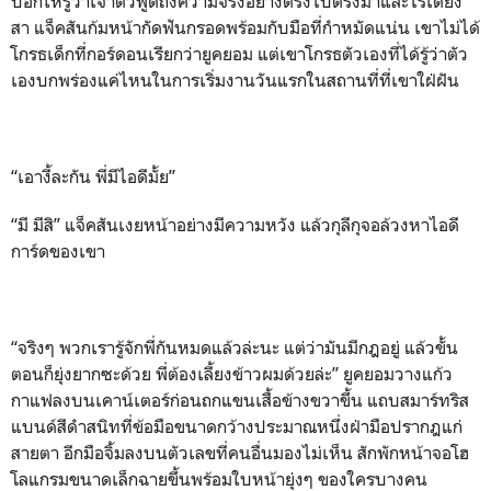
บอกให้รู้ว่าเจ้าตัวพูดถึงความจริงอย่างตรงไปตรงมาและไร้เดียง
สา แจ็คสันก้มหน้ากัดฟันกรอดพร้อมกับมือที่กำหมัดแน่น เขาไม่ได้
โกรธเด็กที่กอร์ดอนเรียกว่ายูคยอม แต่เขาโกรธตัวเองที่ได้รู้ว่าตัว
เองบกพร่องแค่ไหนในการเริ่มงานวันแรกในสถานที่ที่เขาใฝ่ฝัน
“เอางี้ละกัน พี่มีไอดีมั้ย”
“มี มีสิ” แจ็คสันเงยหน้าอย่างมีความหวัง แล้วกุลีกุจอล้วงหาไอดี
การ์ดของเขา
“จริงๆ พวกเรารู้จักพี่กันหมดแล้วล่ะนะ แต่ว่ามันมีกฎอยู่ แล้วขั้น
ตอนก็ยุ่งยากซะด้วย พี่ต้องเลี้ยงข้าวผมด้วยล่ะ” ยูคยอมวางแก้ว
กาแฟลงบนเคาน์เตอร์ก่อนถกแขนเสื้อข้างขวาขึ้น แถบสมาร์ทริส
แบนด์สีดำสนิทที่ข้อมือขนาดกว้างประมาณหนึ่งฝ่ามือปรากฎแก่
สายตา อีกมือจิ้มลงบนตัวเลขที่คนอื่นมองไม่เห็น สักพักหน้าจอโฮ
โลแกรมขนาดเล็กฉายขึ้นพร้อมใบหน้ายุ่งๆ ของใครบางคน