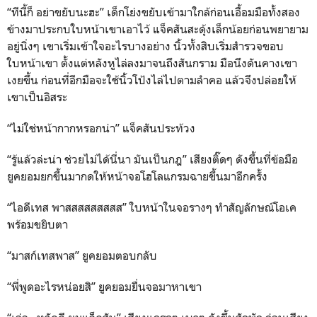
“ทีนี้ก็ อย่าขยับนะฮะ” เด็กโย่งขยับเข้ามาใกล้ก่อนเอื้อมมือทั้งสอง
ข้างมาประกบใบหน้าเขาเอาไว้ แจ็คสันสะดุ้งเล็กน้อยก่อนพยายาม
อยู่นิ่งๆ เขาเริ่มเข้าใจอะไรบางอย่าง นิ้วทั้งสิบเริ่มสำรวจขอบ
ใบหน้าเขา ตั้งแต่หลังหูไล่ลงมาจนถึงสันกราม มือนึงดันคางเขา
เงยขึ้น ก่อนที่อีกมือจะใช้นิ้วโป้งไล่ไปตามลำคอ แล้วจึงปล่อยให้
เขาเป็นอิสระ
“ไม่ใช่หน้ากากหรอกน่า” แจ็คสันประท้วง
“รู้แล้วล่ะน่า ช่วยไม่ได้นี่นา มันเป็นกฎ” เสียงติ๊ดๆ ดังขึ้นที่ข้อมือ
ยูคยอมยกขึ้นมากดให้หน้าจอโฮโลแกรมฉายขึ้นมาอีกครั้ง
“ไอดีเทส พาสสสสสสสสส” ใบหน้าในจอรางๆ ทำสัญลักษณ์โอเค
พร้อมขยิบตา
“มาสก์เทสพาส” ยูคยอมตอบกลับ
“พี่พูดอะไรหน่อยสิ” ยูคยอมยื่นจอมาหาเขา