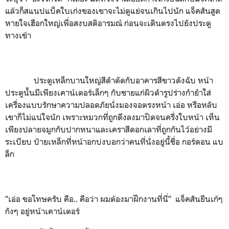
แล้วก็สแนปแบ็คใบเก่งของเขาจะไม่ดูแย่จนเกินไปนัก แจ็คสันสูด
หายใจเฮือกใหญ่เพื่อสงบสติอารมณ์ ก่อนจะเดินตรงไปยังประตู
ทางเข้า
ประตูเหล็กบานใหญ่สีดำตัดกับอาคารสีขาวดังฉับ หน้า
ประตูนั้นมีเพียงเคาน์เตอร์เล็กๆ กับชายแก่ผิวดำรูปร่างกำยำใส่
เครื่องแบบรักษาความปลอดภัยนั่งมองจอตรงหน้า เอ่อ หรือหลับ
เขาก็ไม่แน่ใจนัก เพราะหมวกที่ถูกดึงลงมาปิดจนครึ่งใบหน้า เห็น
เพียงปลายจมูกกับปากหนาและเคราสีดอกเลาที่ถูกกันไว้อย่างมี
ระเบียบ ป้ายเหล็กที่หน้าอกบ่งบอกว่าคนที่นั่งอยู่นี้ชื่อ กอร์ดอน แบ
ล็ก
“เอ่อ ขอโทษครับ คือ.. คือว่า ผมต้องมาฝึกงานที่นี่” แจ็คสันยืนเก้ๆ
กังๆ อยู่หน้าเคาน์เตอร์