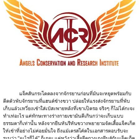
แจ็คสันกระโดดลงจากจักรยานก่อนที่มันจะหยุดพร้อมกับ
ดีดตัวพับจักรยานที่แฮนด์ข้างขวา ปล่อยให้แรงส่งจักรยานที่พับ
เก็บแล้วเหวี่ยงเข้าใส่เป้สะพายหลังที่เขาเปิดรอ จริงๆ ก็ไม่ได้กะจะ
ทำเท่อะไร แค่ทักษะทางร่างกายเขามันดีเกินกว่าจะเก็บแบบ
ธรรมดาก็เท่านั้น หลังจากยืนหันรีหันขวางพยายามจัดเสื้อแจ็คเก็ต
ให้เข้าที่อย่างไม่ค่อยมั่นใจ ถึงแม้เดรสโค้ดในเอกสารตอบรับจะ
ระบุว่า “อะไรก็ได้” ก็เถอะ แต่หวังว่าเสื้อยืดกางเกงยีนส์กับแจ็คเก็ต