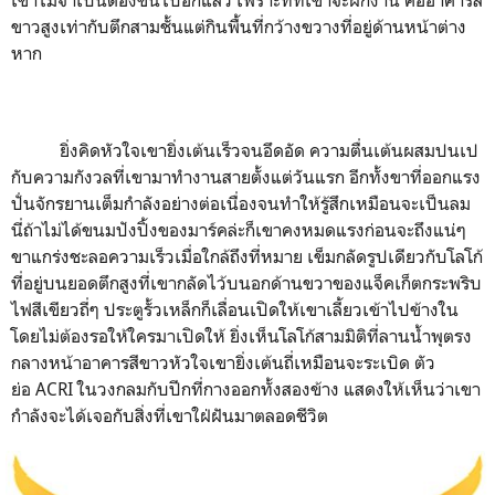
ขาวสูงเท่ากับตึกสามชั้นแต่กินพื้นที่กว้างขวางที่อยู่ด้านหน้าต่าง
หาก
ยิ่งคิดหัวใจเขายิ่งเต้นเร็วจนอึดอัด ความตื่นเต้นผสมปนเป
กับความกังวลที่เขามาทำงานสายตั้งแต่วันแรก อีกทั้งขาที่ออกแรง
ปั่นจักรยานเต็มกำลังอย่างต่อเนื่องจนทำให้รู้สึกเหมือนจะเป็นลม
นี่ถ้าไม่ได้ขนมปังปิ้งของมาร์คล่ะก็เขาคงหมดแรงก่อนจะถึงแน่ๆ
ขาแกร่งชะลอความเร็วเมื่อใกล้ถึงที่หมาย เข็มกลัดรูปเดียวกับโลโก้
ที่อยู่บนยอดตึกสูงที่เขากลัดไว้บนอกด้านขวาของแจ็คเก็ตกระพริบ
ไฟสีเขียวถี่ๆ ประตูรั้วเหล็กก็เลื่อนเปิดให้เขาเลี้ยวเข้าไปข้างใน
โดยไม่ต้องรอให้ใครมาเปิดให้ ยิ่งเห็นโลโก้สามมิติที่ลานน้ำพุตรง
กลางหน้าอาคารสีขาวหัวใจเขายิ่งเต้นถี่เหมือนจะระเบิด ตัว
ย่อ ACRI ในวงกลมกับปีกที่กางออกทั้งสองข้าง แสดงให้เห็นว่าเขา
กำลังจะได้เจอกับสิ่งที่เขาใฝ่ฝันมาตลอดชีวิต