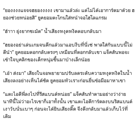
“ยองงงงแจจจฮยองงงงง เขามาแล้วล่ะ แต่ไม่ได้เอาการ์ดมาด้วย ฮ
ยองช่วยหน่อยสิ” ยูคยอมตะโกนใส่หน้าจอโฮโลแกรม
“ฮ้าาา ยุ่งยากชะมัด” น้ำเสียงหงุดหงิดตอบกลับมา
“ฮยองอย่าเล่นเกมจนดึกแล้วมาแอบงีบที่นี่เซ่ พาลใส่กันแบบนี้ไม่
ดีน้า” ยูคยอมตอกกลับตรงๆ เหมือนที่ตอกกลับเขา แจ็คสันพอจะ
เข้าใจบุคลิกของเด็กหนุ่มขึ้นมาบ้างเล็กน้อย
“เอ้า ส่งมา” เสียงในจอพยายามปรับลดระดับความหงุดหงิดในน้ำ
เสียงลงอย่างเห็นได้ชัด ยูคยอมหัวเราะก่อนยื่นข้อมือมาหาเขา
“แตะไอดีพี่ลงไปที่รีสแบนด์หน่อย” แจ็คสันทำตามอย่างว่าง่าย
นาทีนี้ไม่ว่าอะไรเขาก็เอาทั้งนั้น เขาแตะไอดีการ์ดลงบนริสแบนด์
เงาวับนั่นเบาๆ ก่อนจะได้ยินเสียงตี๊ด จึงดึงกลับมาแล้วเก็บไว้ที่
เดิม