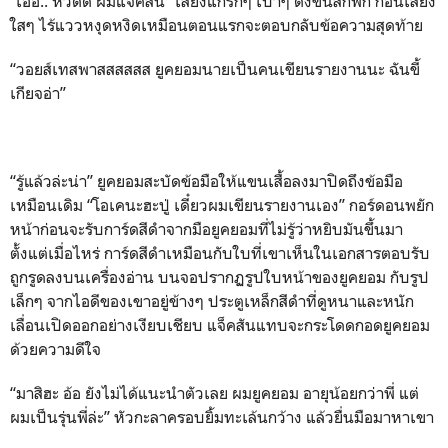
“เอ่อ.. หวัดดี ผมแจ็คสัน” เสียงแกรกๆ เบาๆ ดังขึ้นสักพัก ก่อนเสียง
ใสๆ ไร้แววหงุดหงิดเหมือนตอนแรกจะตอบกลับข้อความสุดท้าย
“วอยส์เทสพาสสสสสส ยูคยอมนายเป็นคนเขียนรายงานนะ ฉันขี้
เกียจอ่า”
“รู้แล้วล่ะน่า” ยูคยอมสะบัดข้อมือให้แขนเสื้อลงมาปิดถึงข้อมือ
เหมือนเดิม “โอเคนะฮะปู่ เดี๋ยวผมเขียนรายงานเอง” กอร์ดอนพยัก
หน้าก่อนจะรับการ์ดสีดำจากมือยูคยอมที่ไม่รู้ว่าหยิบมันขึ้นมา
ตั้งแต่เมื่อไหร่ การ์ดสีดำเหมือนกับใบที่เขาเห็นในเอกสารตอบรับ
ถูกรูดลงบนเครื่องอ่าน บนจอปรากฏรูปใบหน้าของยูคยอม กับรูป
เล็กๆ จากไอดีของเขาอยู่ข้างๆ ประตูเหล็กสีดำที่ดูหนาและหนัก
เลื่อนเปิดออกอย่างเงียบเชียบ แจ็คสันแทบจะกระโดดกอดยูคยอม
ด้วยความดีใจ
“มาสิฮะ อ้อ ยังไม่ได้แนะนำตัวเลย ผมยูคยอม อายุน้อยกว่าพี่ แต่
ผมเป็นรุ่นพี่ล่ะ” หัวกะลาครอบยิ้มทะเล้นกว้าง แล้วยื่นมือมาหาเขา