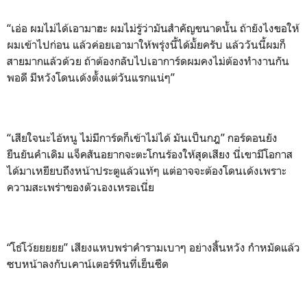
“เอ่อ ผมไม่ได้เอามาฮะ ผมไม่รู้ว่ามันสำคัญขนาดนั้น ถ้ายังไงขอให้
ผมเข้าไปก่อน แล้วค่อยเอามาให้พรุ่งนี้ได้มั้ยครับ แล้ววันนี้ผมก็
สายมากแล้วด้วย ถ้าต้องกลับไปเอาการ์ดผมคงไม่ต้องทำงานกัน
พอดี มีหวังโดนเด้งตั้งแต่วันแรกแน่ๆ”
“เสียใจนะไอ้หนู ไม่มีการ์ดก็เข้าไม่ได้ มันเป็นกฎ” กอร์ดอนยัง
ยืนยันคำเดิม แจ็คสันอยากจะตะโกนร้องให้สุดเสียง นี่เขามีโอกาส
ได้มาเหยียบถึงหน้าประตูแล้วแท้ๆ แต่อาจจะต้องโดนเด้งเพราะ
ความสะเพร่าของตัวเองเหรอเนี่ย
“โธ่โว้ยยยยย” เสียงแหบพร่าคำรามเบาๆ อย่างสิ้นหวัง กำหมัดแล้ว
ซบหน้าลงกับเคาน์เตอร์หินที่เย็นชืด