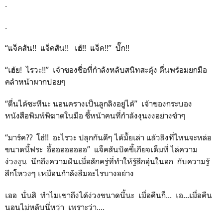
.
.
“แจ็คสัน!! แจ็คสัน!! เฮ้!! แจ็ค!!” ปั๊ก!!
“เฮ้ย! ไรวะ!!” เจ้าของชื่อที่กำลังหลับสนิทสะดุ้ง ตื่นพร้อมยกมือ
คลำหน้าผากปอยๆ
“ตื่นได้ซะทีนะ นอนครางเป็นลูกลิงอยู่ได้” เจ้าของกระบอง
หนังสือพิมพ์พิฆาตในมือ ชี้หน้าคนที่กำลังงุนงงอย่างขำๆ
“มาร์ค?? โธ่!! อะไรวะ ปลุกกันดีๆ ได้มั้ยเล่า แล้วลิงที่ไหนจะหล่อ
ขนาดนี้ฟระ อื้ออออออออ” แจ็คสันบิดขี้เกียจเต็มที่ ไล่ความ
ง่วงงุน นึกถึงความฝันเมื่อสักครู่ที่ทำให้รู้สึกอุ่นในอก กับความรู้
สึกโหวงๆ เหมือนกำลังลืมอะไรบางอย่าง
เออ นั่นสิ ทำไมเขาถึงได้ง่วงขนาดนี้นะ เมื่อคืนก็... เอ...เมื่อคืน
นอนไม่หลับนี่หว่า เพราะว่า....