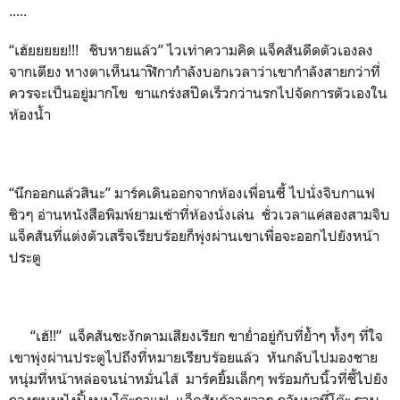
.....
“เฮ้ยยยยย!!! ชิบหายแล้ว” ไวเท่าความคิด แจ็คสันดีดตัวเองลง
จากเตียง หางตาเห็นนาฬิกากำลังบอกเวลาว่าเขากำลังสายกว่าที่
ควรจะเป็นอยู่มากโข ขาแกร่งสปีดเร็วกว่านรกไปจัดการตัวเองใน
ห้องน้ำ
“นึกออกแล้วสินะ” มาร์คเดินออกจากห้องเพื่อนซี้ ไปนั่งจิบกาแฟ
ชิวๆ อ่านหนังสือพิมพ์ยามเช้าที่ห้องนั่งเล่น ชั่วเวลาแค่สองสามจิบ
แจ็คสันที่แต่งตัวเสร็จเรียบร้อยก็พุ่งผ่านเขาเพื่อจะออกไปยังหน้า
ประตู
“เฮ้!!” แจ็คสันชะงักตามเสียงเรียก ขาย่ำอยู่กับที่ย้ำๆ ทั้งๆ ที่ใจ
เขาพุ่งผ่านประตูไปถึงที่หมายเรียบร้อยแล้ว หันกลับไปมองชาย
หนุ่มที่หน้าหล่อจนน่าหมั่นไส้ มาร์คยิ้มเล็กๆ พร้อมกับนิ้วที่ชี้ไปยัง
กองขนมปังปิ้งบนโต๊ะกาแฟ แจ็คสันก้าวยาวๆ กลับมาที่โต๊ะ รวบ