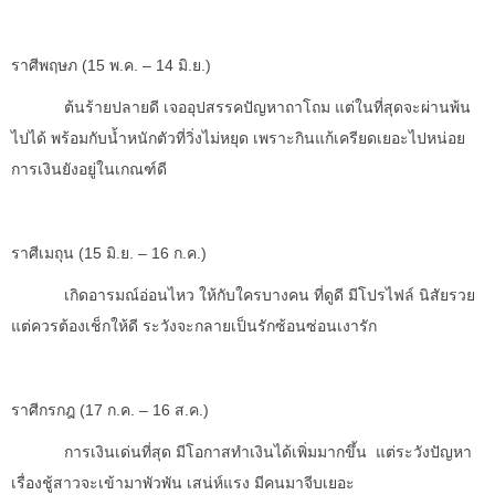
ราศีพฤษภ (
15 พ.ค. – 14 มิ.ย.)
ต้นร้ายปลายดี เจออุปสรรคปัญหาถาโถม แต่ในที่สุดจะผ่านพ้น
ไปได้ พร้อมกับน้ำหนักตัวที่วิ่งไม่หยุด เพราะกินแก้เครียดเยอะไปหน่อย
การเงินยังอยู่ในเกณฑ์ดี
ราศีเมถุน (
15 มิ.ย. – 16 ก.ค.)
เกิดอารมณ์อ่อนไหว ให้กับใครบางคน ที่ดูดี มีโปรไฟล์ นิสัยรวย
แต่ควรต้องเช็กให้ดี ระวังจะกลายเป็นรักซ้อนซ่อนเงารัก
ราศีกรกฎ (
17 ก.ค. – 16 ส.ค.)
การเงินเด่นที่สุด มีโอกาสทำเงินได้เพิ่มมากขึ้น แต่ระวังปัญหา
เรื่องชู้สาวจะเข้ามาพัวพัน เสน่ห์แรง มีคนมาจีบเยอะ