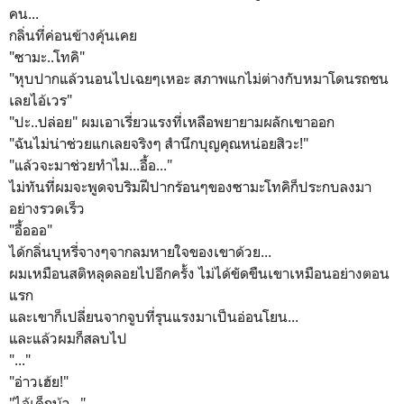
คน...
กลิ่นที่ค่อนข้างคุ้นเคย
"ซามะ..โทคิ"
"หุบปากแล้วนอนไปเฉยๆเหอะ สภาพแกไม่ต่างกับหมาโดนรถชน
เลยไอ้เวร"
"ปะ..ปล่อย" ผมเอาเรี่ยวแรงที่เหลือพยายามผลักเขาออก
"ฉันไม่น่าช่วยแกเลยจริงๆ สำนึกบุญคุณหน่อยสิวะ!"
"แล้วจะมาช่วยทำไม...อื้อ..."
ไม่ทันที่ผมจะพูดจบริมฝีปากร้อนๆของซามะโทคิก็ประกบลงมา
อย่างรวดเร็ว
"อื้อออ"
ได้กลิ่นบุหรี่จางๆจากลมหายใจของเขาด้วย...
ผมเหมือนสติหลุดลอยไปอีกครั้ง ไม่ได้ขัดขืนเขาเหมือนอย่างตอน
แรก
และเขาก็เปลี่ยนจากจูบที่รุนแรงมาเป็นอ่อนโยน...
และแล้วผมก็สลบไป
"..."
"อ่าวเฮ้ย!"
"ไอ้เด็กบ้า..."