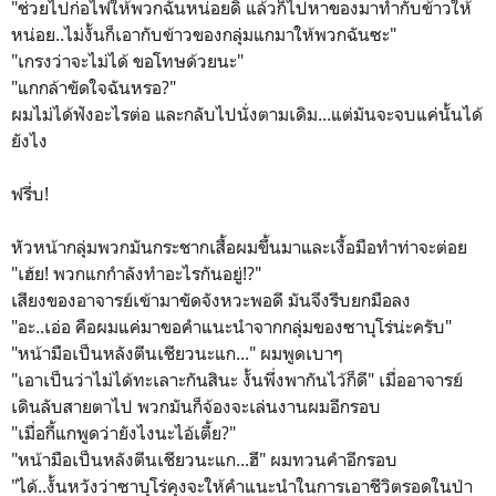
"ช่วยไปก่อไฟให้พวกฉันหน่อยดิ แล้วก็ไปหาของมาทำกับข้าวให้
หน่อย..ไม่งั้นก็เอากับข้าวของกลุ่มแกมาให้พวกฉันซะ"
"เกรงว่าจะไม่ได้ ขอโทษด้วยนะ"
"แกกล้าขัดใจฉันหรอ?"
ผมไม่ได้ฟังอะไรต่อ และกลับไปนั่งตามเดิม...แต่มันจะจบแค่นั้นได้
ยังไง
ฟรึ่บ!
หัวหน้ากลุ่มพวกมันกระชากเสื้อผมขึ้นมาและเงื้อมือทำท่าจะต่อย
"เฮ้ย! พวกแกกำลังทำอะไรกันอยู่!?"
เสียงของอาจารย์เข้ามาขัดจังหวะพอดี มันจึงรีบยกมือลง
"อะ..เอ่อ คือผมแค่มาขอคำแนะนำจากกลุ่มของซาบุโร่น่ะครับ"
"หน้ามือเป็นหลังตีนเชียวนะแก..." ผมพูดเบาๆ
"เอาเป็นว่าไม่ได้ทะเลาะกันสินะ งั้นพึ่งพากันไว้ก็ดี" เมื่ออาจารย์
เดินลับสายตาไป พวกมันก็จ้องจะเล่นงานผมอีกรอบ
"เมื่อกี้แกพูดว่ายังไงนะไอ้เตี้ย?"
"หน้ามือเป็นหลังตีนเชียวนะแก...ฮึ" ผมทวนคำอีกรอบ
"ได้..งั้นหวังว่าซาบุโร่คุงจะให้คำแนะนำในการเอาชีวิตรอดในป่า