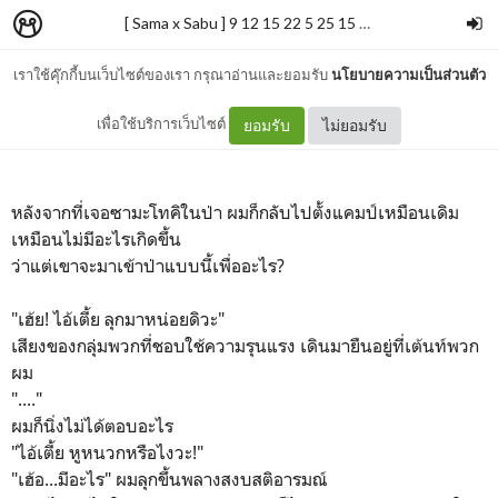
[ Sama x Sabu ] 9 12 15 22 5 25 15 21♡
–
เจ้าปลาวาฬ.
เราใช้คุ๊กกี้บนเว็บไซต์ของเรา กรุณาอ่านและยอมรับ
นโยบายความเป็นส่วนตัว
5
เพื่อใช้บริการเว็บไซต์
ยอมรับ
ไม่ยอมรับ
หลังจากที่เจอซามะโทคิในป่า ผมก็กลับไปตั้งแคมป์เหมือนเดิม
เหมือนไม่มีอะไรเกิดขึ้น
ว่าแต่เขาจะมาเข้าป่าแบบนี้เพื่ออะไร?
"เฮ้ย! ไอ้เตี้ย ลุกมาหน่อยดิวะ"
เสียงของกลุ่มพวกที่ชอบใช้ความรุนแรง เดินมายืนอยู่ที่เต้นท์พวก
ผม
"...."
ผมก็นิ่งไม่ได้ตอบอะไร
"ไอ้เตี้ย หูหนวกหรือไงวะ!"
"เฮ้อ...มีอะไร" ผมลุกขึ้นพลางสงบสติอารมณ์