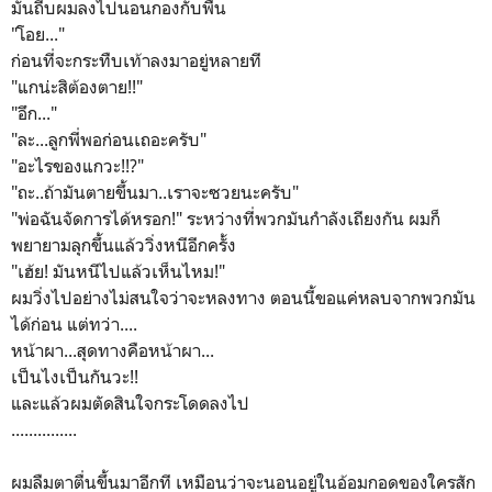
มันถีบผมลงไปนอนกองกับพื้น
"โอย..."
ก่อนที่จะกระทืบเท้าลงมาอยู่หลายที
"แกน่ะสิต้องตาย!!"
"อึก..."
"ละ...ลูกพี่พอก่อนเถอะครับ"
"อะไรของแกวะ!!?"
"ถะ..ถ้ามันตายขึ้นมา..เราจะซวยนะครับ"
"พ่อฉันจัดการได้หรอก!" ระหว่างที่พวกมันกำลังเถียงกัน ผมก็
พยายามลุกขึ้นแล้ววิ่งหนีอีกครั้ง
"เฮ้ย! มันหนีไปแล้วเห็นไหม!"
ผมวิ่งไปอย่างไม่สนใจว่าจะหลงทาง ตอนนี้ขอแค่หลบจากพวกมัน
ได้ก่อน แต่ทว่า....
หน้าผา...สุดทางคือหน้าผา...
เป็นไงเป็นกันวะ!!
และแล้วผมตัดสินใจกระโดดลงไป
...............
ผมลืมตาตื่นขึ้นมาอีกที เหมือนว่าจะนอนอยู่ในอ้อมกอดของใครสัก