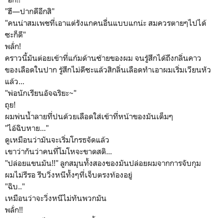
"ฮึ—ปากดีอีกสิ"
"คนน่าสมเพชที่เอาแต่รังแกคนอื่นแบบแกน่ะ สมควรตายๆไปได้
ซะก็ดี"
พลั่ก!
คราวนี้มันต่อยเข้าที่แก้มด้านซ้ายของผม จนรู้สึกได้ถึงกลิ่นคาว
ของเลือดในปาก รู้สึกไม่ดีซะแล้วสิกลิ่นเลือดทำเอาผมเริ่มเวียนหัว
แล้ว...
"พ่อนักเรียนอัจฉริยะ~"
ถุย!
ผมพ่นน้ำลายที่ปนด้วยเลือดใส่เข้าที่หน้าของมันเต็มๆ
"ไอ้ฉิบหาย..."
ดูเหมือนว่ามันจะเริ่มโกรธจัดแล้ว
เขาว่ากันว่าคนที่โมโหจะขาดสติ...
"ปล่อยแขนมัน!!" ลูกสมุนทั้งสองของมันปล่อยผมจากการจับกุม
ผมไม่รีรอ รีบวิ่งหนีทั้งๆที่เจ็บตรงท้องอยู่
"ฉิบ.."
เหมือนว่าจะวิ่งหนีไม่ทันพวกมัน
พลั่ก!!