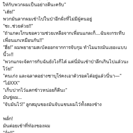
ให้กับพวกผมเป็นอย่างดีนะครับ"
"เฮ้ย!"
พวกมันลากผมเข้าไปในป่าอีกฝั่งที่ไม่มีผู้คนอยู่
"ชะ..ช่วยด้วย!!"
"ถ้าแกตะโกนขอความช่วยเหลือจากเพื่อนแกละก็....ฉันจะกระทืบ
เพื่อนแกเหมือนกัน!!"
"ฮึ่ย!" ผมพยายามสะบัดออกจากการจับกุม ทำไมแรงมันเยอะแบบ
นี้วะ!!
"พวกแกจะจัดการกับฉันยังไงก็ได้ แต่นี่มันเข้าป่าลึกเกินไปแล้วนะ
โว้ย!"
"คนเก่ง และฉลาดอย่างซาบุโร่คงเอาตัวรอดได้อยู่แล้วนี่นา—"
"ไอ้XXX"
"เก็บปากไว้แดกข้าวหน่อยก็ดีนะ"
มันขู่ผม...
"จับมันไว้!" ลูกสมุนของมันจับแขนผมไว้ทั้งสองข้าง
พลั่ก!
มันต่อยเข้าที่ท้องของผม
"อั่ก!!"