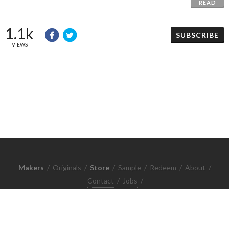
READ
1.1k
SUBSCRIBE
VIEWS
Makers
/
Originals
/
Store
/
Sample
/
Redeem
/
About
/
Contact
/
Jobs
/
Copyrights © 2015 All Rights Reserved by Minimore
ภาพและเนื้อหาในเว็บไซต์นี้เป็นงานมีลิขสิทธิ์ ห้ามทำซ้ำหรือดัดแปลง