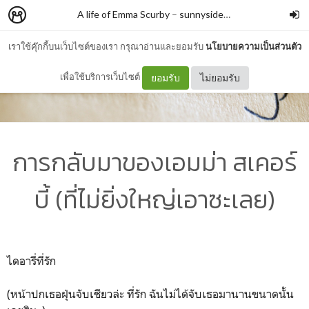
A life of Emma Scurby
–
sunnyside1909
เราใช้คุ๊กกี้บนเว็บไซต์ของเรา กรุณาอ่านและยอมรับ
นโยบายความเป็นส่วนตัว
เพื่อใช้บริการเว็บไซต์
ยอมรับ
ไม่ยอมรับ
การกลับมาของเอมม่า สเคอร์
บี้ (ที่ไม่ยิ่งใหญ่เอาซะเลย)
ไดอารี่ที่รัก
(หน้าปกเธอฝุ่นจับเชียวล่ะ ที่รัก ฉันไม่ได้จับเธอมานานขนาดนั้น