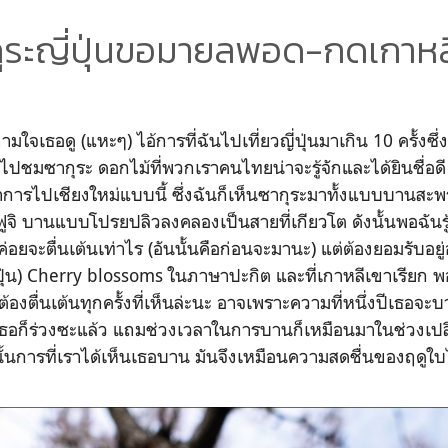
กุระญี่ปุ่นขอมายลพอด-กดเกาห
จเธอดู (แหะๆ) ไอ้การที่ฉันไปเที่ยวญี่ปุ่นมาเกิน 10 ครั้งซึ่
่ได้ไปชมซากุระ ดอกไม้ที่พวกเราคนไทยน่าจะรู้จักและได้ยินชื่อด
งกว่าการไปเชียงใหม่แบบนี้ ซึ่งฉันก็เห็นซากุระมาทั้งแบบบานสะ
ฟูจิ บานแบบโปรยปลิวลงคลองเป็นสายที่เกียวโต ดังนั้นพอฉันรู
่ค่อยจะตื่นเต้นเท่าไร (อันนั้นคือก่อนจะมานะ) แต่ต้องยอมรับอยู่
่ปุ่น) Cherry blossoms ในภาษาปะกิต และที่เกาหลีเขาเรียก 
ต้องตื่นเต้นทุกครั้งที่เห็นล่ะนะ อาจเพราะความที่หนึ่งปีเธอจะ
์เธอก็ร่วงซะแล้ว แถมช่วงเวลาในการบานก็เหมือนมาในช่วงเ
้นการที่เราได้เห็นเธอบาน มันจึงเหมือนความสดชื่นของฤดูใบไ