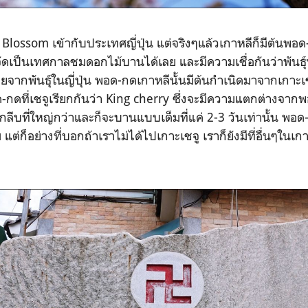
Blossom เข้ากับประเทศญี่ปุ่น แต่จริงๆแล้วเกาหลีก็มีต้นพอด-ก
ัดเป็นเทศกาลชมดอกไม้บานได้เลย และมีความเชื่อกันว่าพันธุ์ที่
จากพันธุ์ในญี่ปุ่น พอด-กดเกาหลีนั้นมีต้นกำเนิดมาจากเกาะเชจ
อด-กดที่เชจูเรียกกันว่า King cherry ซึ่งจะมีความแตกต่างจาก
กลีบที่ใหญ่กว่าและก็จะบานแบบเต็มที่แค่ 2-3 วันเท่านั้น พอด-
ต่ก็อย่างที่บอกถ้าเราไม่ได้ไปเกาะเชจู เราก็ยังมีที่อื่นๆใน