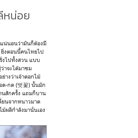
ลีหน่อย
งแน่นอนว่ามันก็ต้องมี
ี ยิ่งตอนนี้คนไทยไป
พรั่งไปทั้งสวน แบบ
้ว่าจะได้มาชม
อย่างว่าเจ้าดอกไม้
พอด-กด (벗꽃) นั้นมัก
บานสักครั้ง แถมก็บาน
ปลี่ยนจากหนาวมาด
ม้ผลิกำลังมานั่นเอง