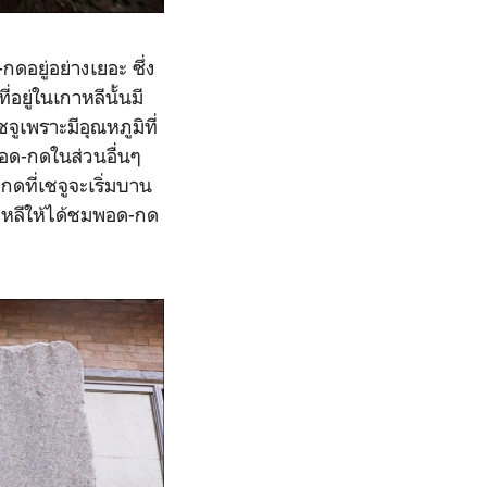
ดอยู่อย่างเยอะ ซึ่ง
อยู่ในเกาหลีนั้นมี
ูเพราะมีอุณหภูมิที่
พอด-กดในส่วนอื่นๆ
กดที่เชจูจะเริ่มบาน
เกาหลีให้ได้ชมพอด-กด