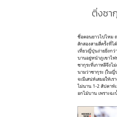
ติ่งซา
ชื่อตอนยาวไปไหม ถามใ
สักสองสามสี่ครั้งที
เที่ยวญี่ปุ่นง่ายยิ่
บานอยู่หน้าภูเขาไฟ
ซากุระที่เกาหลีจึงไม
นามว่าซากุระ (ในญี
จะมีเสน่ห์เสมอให้เรา
ไม่นาน 1-2 สัปดาห
อกไม้บาน เพราะฉะนั