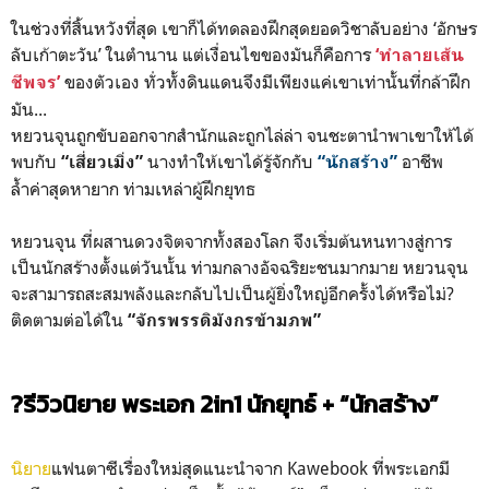
ในช่วงที่สิ้นหวังที่สุด เขาก็ได้ทดลองฝึกสุดยอดวิชาลับอย่าง ‘อักษร
ลับเก้าตะวัน’ ในตำนาน แต่เงื่อนไขของมันก็คือการ
‘ทำลายเส้น
ของตัวเอง ทั่วทั้งดินแดนจึงมีเพียงแค่เขาเท่านั้นที่กล้าฝึก
ชีพจร’
มัน...
หยวนจุนถูกขับออกจากสำนักและถูกไล่ล่า จนชะตานำพาเขาให้ได้
พบกับ
นางทำให้เขาได้รู้จักกับ
อาชีพ
“เสี่ยวเมิ่ง”
“นักสร้าง”
ล้ำค่าสุดหายาก ท่ามเหล่าผู้ฝึกยุทธ
หยวนจุน ที่ผสานดวงจิตจากทั้งสองโลก จึงเริ่มต้นหนทางสู่การ
เป็นนักสร้างตั้งแต่วันนั้น ท่ามกลางอัจฉริยะชนมากมาย หยวนจุน
จะสามารถสะสมพลังและกลับไปเป็นผู้ยิ่งใหญ่อีกครั้งได้หรือไม่?
ติดตามต่อได้ใน
“จักรพรรดิมังกรข้ามภพ”
?รีวิวนิยาย พระเอก 2in1 นักยุทธ์ + “นักสร้าง”
นิยาย
แฟนตาซีเรื่องใหม่สุดแนะนำจาก Kawebook ที่พระเอกมี