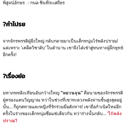
พิสูจน์อักษร ：กนล ชินพีระเสถียร
?คำโปรย
จากจักรพรรดิผู้ยิ่งใหญ่ กลับกลายมาเป็นเด็กหนุ่มไร้พลังปราณ!
แต่เพราะ ‘เคล็ดวิชาลับ’ ในตำนาน เขาจึงได้เข้าสู่หนทางผู้ฝึกยุทธ์
อีกครั้ง!
?เรื่องย่อ
มหาภพหลิงเทียนอันกว้างใหญ่
คือนามของจักรพรรดิ
“หยวนจุน”
ผู้ครองแดนวิญญาณ ทว่าในช่วงที่เขาทะลวงพลังผ่านขั้นสูงสุดอยู่
นั้น... ก็ถูกสหายและหญิงที่รักร่วมมือสังหาร! เขาถือกำเนิดใหม่อีก
ครั้งในร่างของเด็กหนุ่มชื่อแซ่เดียวกัน ทว่าร่างนั้นกลับ...
‘ไร้พลัง
ปราณ’!