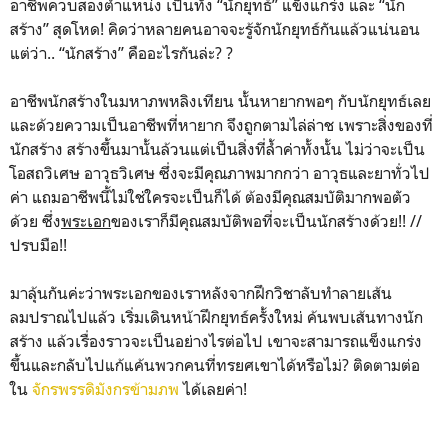
อาชีพควบสองตำแหน่ง เป็นทั้ง “นักยุทธ์” แข็งแกร่ง และ “นัก
สร้าง” สุดโหด! คิดว่าหลายคนอาจจะรู้จักนักยุทธ์กันแล้วแน่นอน
แต่ว่า.. “นักสร้าง” คืออะไรกันล่ะ? ?
อาชีพนักสร้างในมหาภพหลิงเทียน นั้นหายากพอๆ กับนักยุทธ์เลย
และด้วยความเป็นอาชีพที่หายาก จึงถูกตามไล่ล่าช เพราะสิ่งของที่
นักสร้าง สร้างขึ้นมานั้นล้วนแต่เป็นสิ่งที่ล้ำค่าทั้งนั้น ไม่ว่าจะเป็น
โอสถวิเศษ อาวุธวิเศษ ซึ่งจะมีคุณภาพมากกว่า อาวุธและยาทั่วไป
ค่า แถมอาชีพนี้ไม่ใช่ใครจะเป็นก็ได้ ต้องมีคุณสมบัติมากพอตัว
ด้วย ซึ่ง
พระเอก
ของเราก็มีคุณสมบัติพอที่จะเป็นนักสร้างด้วย!! //
ปรบมือ!!
มาลุ้นกันค่ะว่าพระเอกของเราหลังจากฝึกวิชาลับทำลายเส้น
ลมปราณไปแล้ว เริ่มเดินหน้าฝึกยุทธ์ครั้งใหม่ ค้นพบเส้นทางนัก
สร้าง แล้วเรื่องราวจะเป็นอย่างไรต่อไป เขาจะสามารถแข็งแกร่ง
ขึ้นและกลับไปแก้แค้นพวกคนที่ทรยศเขาได้หรือไม่? ติดตามต่อ
ใน
จักรพรรดิมังกรข้ามภพ
ได้เลยค่า!