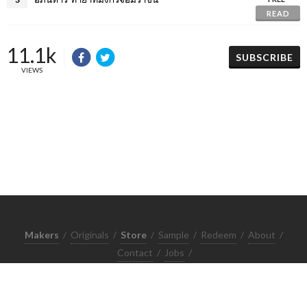
READ
11.1k
SUBSCRIBE
VIEWS
Makers
/
Originals
/
Store
/
Sample
/
Redeem
/
About
/
Contact
/
Jobs
/
Copyrights © 2015 All Rights Reserved by Minimore
ภาพและเนื้อหาในเว็บไซต์นี้เป็นงานมีลิขสิทธิ์ ห้ามทำซ้ำหรือดัดแปลง