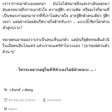
เราว่าการเอาตัวเองออกมา มันไม่ได้หมายถึงแค่เราเดินออกมา
มันคงหมายถึงการเอาหัวใจ ความรู้สึก ความคิด หรืออะไรก็ตามที่
เป็นของเราออกมาจากที่ที่เราไม่สบายใจ อาจรู้สึกตัวคนเดียว รู้สึก
เหงา แต่อย่างน้อยมันก็สบายใจสำหรับเรา
.. แบบนี้เรียกโลกส่วน
ตัวสูงปะวะ?
หลายคนอาจมองว่าเราเป็นคนเห็นแก่ตัว แต่มันก็ยุติธรรมดีแล้วนิ
ในเมื่อคนอื่นไม่แคร์ แล้วเราจะแคร์ทำไมวะแม่ง ! (อารมณ์ส่วนตัว
ล้วน ๆ)
-
ใครจะอยากอยู่ในที่ที่ตัวเองไม่มีตัวตนวะ ... -
#ไดอารี่
# diary
8th July 2017, 4:06 am
ymhomost
Report