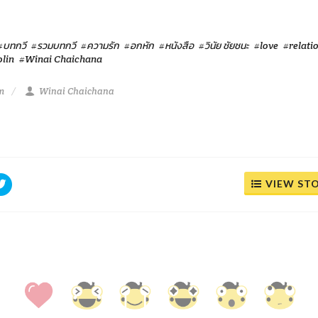
#บทกวี
#รวมบทกวี
#ความรัก
#อกหัก
#หนังสือ
#วินัย ชัยชนะ
#love
#relati
lin
#Winai Chaichana
pm
Winai Chaichana
VIEW ST