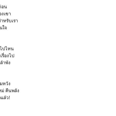
ก่อน
ของเขา
สำหรับเรา
ินใจ
ไม่ไปไหน
เรื่องไป
่ลำพัง
ามหวัง
่ คืนพลัง
าแล้ว!