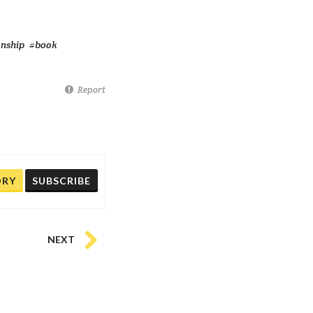
onship
#book
Report
ORY
SUBSCRIBE
NEXT