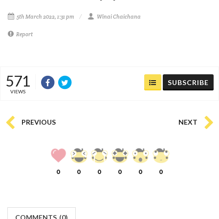
5th March 2022, 1:31 pm
Winai Chaichana
Report
571
SUBSCRIBE
VIEWS
PREVIOUS
NEXT
0
0
0
0
0
0
COMMENTS
(
0)