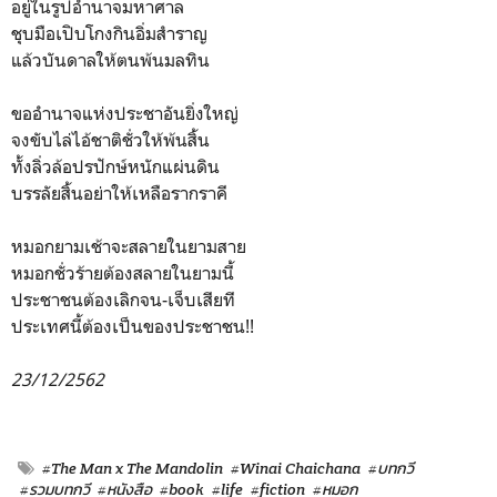
อยู่ในรูปอำนาจมหาศาล
ชุบมือเปิบโกงกินอิ่มสำราญ
แล้วบันดาลให้ตนพ้นมลทิน
ขออำนาจแห่งประชาอันยิ่งใหญ่
จงขับไล่ไอ้ชาติชั่วให้พ้นสิ้น
ทั้งลิ่วล้อปรปักษ์หนักแผ่นดิน
บรรลัยสิ้นอย่าให้เหลือรากราคี
หมอกยามเช้าจะสลายในยามสาย
หมอกชั่วร้ายต้องสลายในยามนี้
ประชาชนต้องเลิกจน-เจ็บเสียที
ประเทศนี้ต้องเป็นของประชาชน!!
23/12/2562
#The Man x The Mandolin
#Winai Chaichana
#บทกวี
#รวมบทกวี
#หนังสือ
#book
#life
#fiction
#หมอก