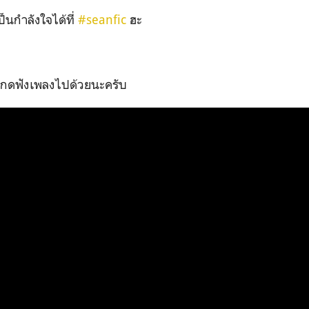
็นกำลังใจได้ที่
#seanfic
ฮะ
ลืมกดฟังเพลงไปด้วยนะครับ