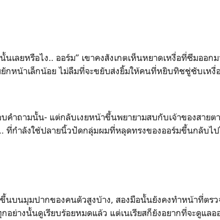
นั้นเลยหรือไง.. ออร์ม
”
เขาคงสังเกตเห็นหยาดเหงื่อที่ซึมออก
ยักหน้าเล็กน้อย ไม่ลืมที่จะขยับส่งยิ้มให้คนที่หยิบทิชชู่ซับเห
่ตอบคำถามนั้น- แต่กลับเงยหน้าขึ้นพยายามสบกับเจ้าของสายตาท
. ที่กำลังใช้ปลายนิ้วปัดกลุ่มผมที่หลุดทรงของออร์มขึ้นกลับไป
ขึ้นบนมุมปากของคนตัวสูงบ้าง
,
สองมือนั้นยังคงทำหน้าที่ตร
ย่างนั้นดูเรียบร้อยหมดแล้ว แต่เนเรียสก็ยังอยากที่จะดูแลออร์