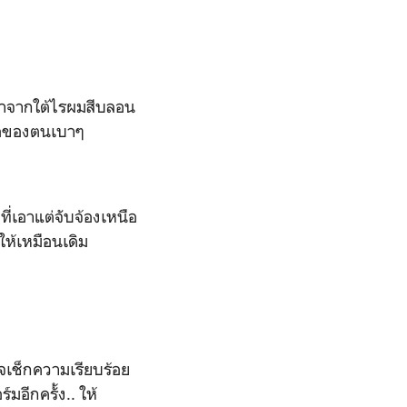
มาจากใต้ไรผมสีบลอน
งื่อของตนเบาๆ
ี่เอาแต่จับจ้องเหนือ
ให้เหมือนเดิม
วจเช็กความเรียบร้อย
มอีกครั้ง.. ให้