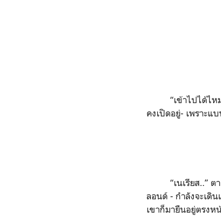
“
เข้าไปได้ไห
คงเปิดอยู่- เพราะแ
“
เนเรียส..
”
ตา
ลอนด์ - กำลังจะเดิน
เขาก็มายืนอยู่ตรงหน