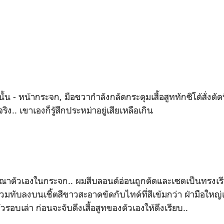
น - หน้ากระจก
,
มือขวากำลังกลัดกระดุมเสื้อสูททักซิโด้สั่งต
ริง.. เขาเองก็รู้สึกประหม่าอยู่เสียเหลือเกิน
ารณาตัวเองในกระจก.. ผมสีบลอนด์อ่อนถูกตัดและเซตเป็นทรงเร
สวมทับลงบนเชิ้ตสีขาวสะอาดขัดกับไทด์ที่สีเข้มกว่า ฝ่ามือใหญ่
อบเล่า ก่อนจะจับดึงเสื้อสูทของตัวเองให้ตึงเรียบ..