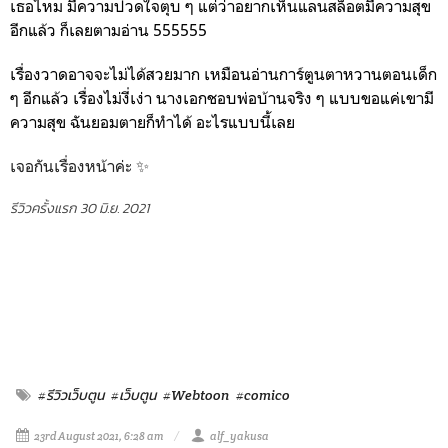
เธอไหม มีความปวดใจตุบ ๆ แต่ว่าอยากเห็นแลนสล็อตมีความสุข
อีกแล้ว ก็เลยตามอ่าน 555555
เรื่องวาดอาจจะไม่ได้สวยมาก เหมือนอ่านการ์ตูนตาหวานตอนเด็ก
ๆ อีกแล้ว เรื่องไม่งี่เง่า นางเอกชอบพ่อบ้านจริง ๆ แบบขอแค่เขามี
ความสุข ฉันยอมตายก็ทำได้ อะไรแบบนี้เลย
เจอกันเรื่องหน้าค่ะ ✨
รีวิวครั้งแรก 30 มิ.ย. 2021
#รีวิวเว็บตูน
#เว็บตูน
#Webtoon
#comico
23rd August 2021, 6:28 am
alf_yakusa