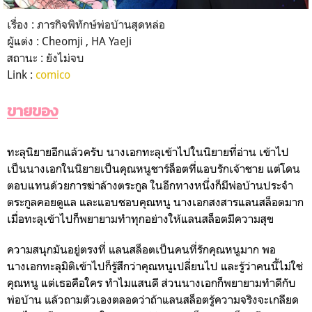
เรื่อง : ภารกิจพิทักษ์พ่อบ้านสุดหล่อ
ผูัแต่ง : Cheomji , HA YaeJi
สถานะ : ยังไม่จบ
Link :
comico
ขายของ
ทะลุนิยายอีกแล้วครับ นางเอกทะลุเข้าไปในนิยายที่อ่าน เข้าไป
เป็นนางเอกในนิยายเป็นคุณหนูชาร์ล็อตที่แอบรักเจ้าชาย แต่โดน
ตอบแทนด้วยการฆ่าล้างตระกูล ในอีกทางหนึ่งก็มีพ่อบ้านประจำ
ตระกูลคอยดูแล และแอบชอบคุณหนู นางเอกสงสารแลนสล็อตมาก
เมื่อทะลุเข้าไปก็พยายามทำทุกอย่างให้แลนสล็อตมีความสุข
ความสนุกมันอยู่ตรงที่ แลนสล็อตเป็นคนที่รักคุณหนูมาก พอ
นางเอกทะลุมิติเข้าไปก็รู้สึกว่าคุณหนูเปลี่ยนไป และรู้ว่าคนนี้ไม่ใช่
คุณหนู แต่เธอคือใคร ทำไมแสนดี ส่วนนางเอกก็พยายามทำดีกับ
พ่อบ้าน แล้วถามตัวเองตลอดว่าถ้าแลนสล็อตรู้ความจริงจะเกลียด