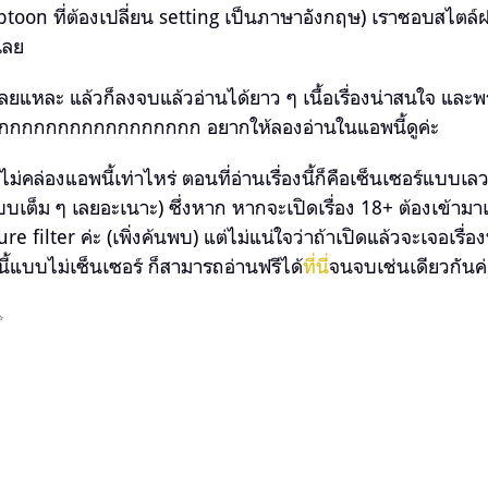
ebtoon ที่ต้องเปลี่ยน setting เป็นภาษาอังกฤษ) เราชอบสไตล์ฝ
ปเลย
เลยแหละ แล้วก็ลงจบแล้วอ่านได้ยาว ๆ เนื้อเรื่องน่าสนใจ และพระ
กกกกกกกกกกกกกกกกกก อยากให้ลองอ่านในแอพนี้ดูค่ะ
งไม่คล่องแอพนี้เท่าไหร่ ตอนที่อ่านเรื่องนี้ก็คือเซ็นเซอร์แบบ
บบเต็ม ๆ เลยอะเนาะ) ซึ่งหาก
หากจะเปิดเรื่อง 18+ ต้องเข้าม
filter ค่ะ (เพิ่งค้นพบ) แต่ไม่แน่ใจว่าถ้าเปิดแล้วจะเจอเรื่อง
องนี้แบบไม่เซ็นเซอร์ ก็สามารถอ่านฟรีได้
ที่นี่
จนจบเช่นเดียวกันค่
✨