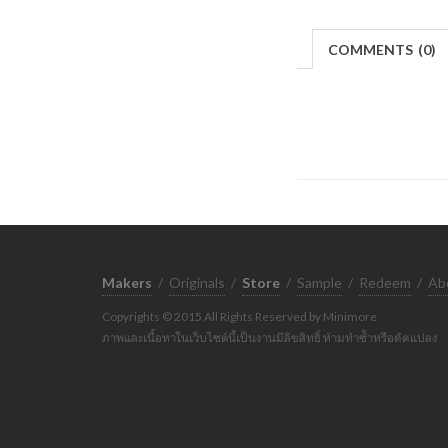
COMMENTS
(
0)
Makers
/
Originals
/
Store
/
Sample
/
Redeem
/
Ab
Copyrights © 2015 All Rights Reserved by Minimore
ภาพและเนื้อหาในเว็บไซต์นี้เป็นงานมีลิขสิทธิ์ ห้ามทำซ้ำหรือดัดแปลง