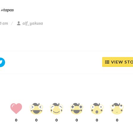
#tapas
16 am
alf_yakusa
VIEW ST
0
0
0
0
0
0