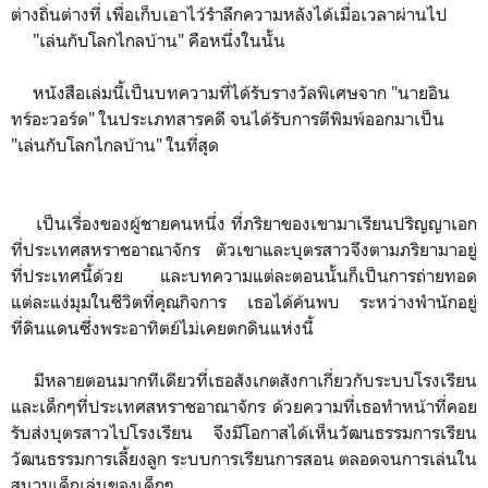
ต่างถิ่นต่างที่ เพื่อเก็บเอาไว้รำลึกความหลังได้เมื่อเวลาผ่านไป
"เล่นกับโลกไกลบ้าน" คือหนึ่งในนั้น
หนังสือเล่มนี้เป็นบทความที่ได้รับรางวัลพิเศษจาก "นายอิน
ทร์อะวอร์ด" ในประเภทสารคดี จนได้รับการตีพิมพ์ออกมาเป็น
"เล่นกับโลกไกลบ้าน" ในที่สุด
เป็นเรื่องของผู้ชายคนหนึ่ง ที่ภริยาของเขามาเรียนปริญญาเอก
ที่ประเทศสหราชอาณาจักร ตัวเขาและบุตรสาวจึงตามภริยามาอยู่
ที่ประเทศนี้ด้วย และบทความแต่ละตอนนั้นก็เป็นการถ่ายทอด
แต่ละแง่มุมในชีวิตที่คุณกิจการ เธอได้ค้นพบ ระหว่างพำนักอยู่
ที่ดินแดนซึ่งพระอาทิตย์ไม่เคยตกดินแห่งนี้
มีหลายตอนมากทีเดียวที่เธอสังเกตสังกาเกี่ยวกับระบบโรงเรียน
และเด็กๆที่ประเทศสหราชอาณาจักร ด้วยความที่เธอทำหน้าที่คอย
รับส่งบุตรสาวไปโรงเรียน จึงมีโอกาสได้เห็นวัฒนธรรมการเรียน
วัฒนธรรมการเลี้ยงลูก ระบบการเรียนการสอน ตลอดจนการเล่นใน
สนามเด็กเล่นของเด็กๆ