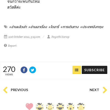
จนกว่าจะพบกันใหม่
สวัสดีค่ะ
#อ่านแล้วเล่า
#อ่านเอาเรื่อง
#ไดอารี่
#การเดินทาง
#ประเทศอังกฤษ
21st October 2022, 5:29 am
Fayathi Sorap
Report
270
SUBSCRIBE
VIEWS
PREVIOUS
NEXT