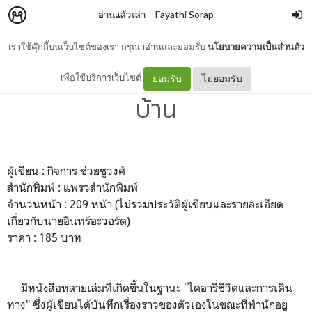
อ่านแล้วเล่า
–
Fayathi Sorap
เราใช้คุ๊กกี้บนเว็บไซต์ของเรา กรุณาอ่านและยอมรับ
นโยบายความเป็นส่วนตัว
อ่านแล้วเล่า : เล่นกับโลกไกล
เพื่อใช้บริการเว็บไซต์
ยอมรับ
ไม่ยอมรับ
บ้าน
ผู้เขียน : กิจการ ช่วยชูวงศ์
สำนักพิมพ์ : แพรวสำนักพิมพ์
จำนวนหน้า : 209 หน้า (ไม่รวมประวัติผู้เขียนและรายละเอียด
เกี่ยวกับนายอินทร์อะวอร์ด)
ราคา : 185 บาท
มีหนังสือหลายเล่มที่เกิดขึ้นในฐานะ "ไดอารี่ชีวิตและการเดิน
ทาง" ซึ่งผู้เขียนได้บันทึกเรื่องราวของตัวเองในขณะที่พำนักอยู่