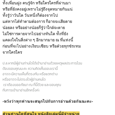
ทั้งเพื่อนฝูง คนรู้จัก หรือใครใครที่ผ่านมา
หรือที่ยังคงอยู่เพราะไม่รู้ถึงจุดหมายกันแน่
ทั้งรู้ว่าวันใด วันหนึ่งก็ต้องจากไป
แต่หากได้ทำตามต้องการ ก็อาจจะเสียดาย
น้อยลง หรืออย่างน้อยก็รู้ว่าใกล้จะตาย
ไม่ใช่การตายจากไปอย่างทันใด​ ทั้งที่ยัง
แคลงใจ​ในสิ่งต่าง ๆ อีกมากมาย ณ ที่แห่งนี้
ก่อนที่จะไปอย่างเงียบเชียบ หรือด้วยทุกข์ระทม
จากใครใคร
ป.ล.หากมีผู้อ่านท่านใดได้เข้ามาอ่านด้วยเหตุผลประการไฉน
ต้องขอบคุณนะคะ ความคิดเห็นของเรานี้
อาจจะมีความเห็นที่ตรงกัน หรือแตกต่าง
หรืออาจจะไม่ตรงใจผู้อ่านคนใด
เราต้องขออภัยมา ณ ที่นี้ด้วย และขอบคุณ
กับการเข้ามาอ่านอีกครั้งค่ะ
-หวังว่าทุกท่านจะสนุกไปกับการอ่านด้วยกันนะคะ-
ส่วนท่านใดที่สนใจ หนังสือเล่มนี้มีจำหน่าย