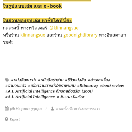
ในรูปแบบเล่ม และ e - book
ในส่วนของรูปเล่ม หาซื้อได้ที่นี่ค่ะ
กดตรงนี้ ทางทวิตเตอร์
@klinnangsue
หรืือร้าน
kl
innangsue
และร้าน
goodnightlibrary
ทางอินสตาแก
รมค่ะ
#หนังสือแนะนำ
#หนังสือน่าอ่าน
#รีวิวหนังสือ
#อ่านเอาเรื่อง
#อ่านจบแล้ว
#เมื่อความตายทำให้เราพบกัน
#Rtima1123
#bookreview
#A.I. Artificial Intelligence จักรกลอัจฉริยะ (2001)
#A.I. Artificial Intelligence
#จักรกลอัจฉริยะ
9th May 2021, 3:30 pm
กาลครั้งหนึ่ง ณ ช่วงเวลาของเรา
Report