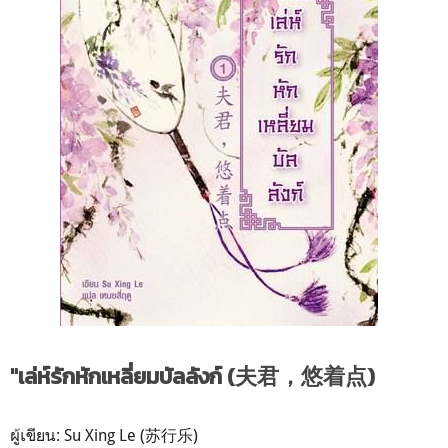
"เล่ห์รักหักเหลี่ยมบัลลังก์ (夫君，悠着点)
ผู้เขียน: Su Xing Le (苏行乐)