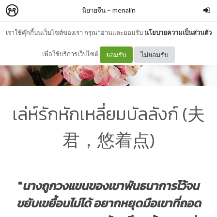
นิยายจีน
–
menalin
เราใช้คุ๊กกี้บนเว็บไซต์ของเรา กรุณาอ่านและยอมรับ
นโยบายความเป็นส่วนตัว
เพื่อใช้บริการเว็บไซต์
ยอมรับ
ไม่ยอมรับ
เล่ห์รักหักเหลี่ยมบัลลังก์ (夫
君，悠着点)
"
นางถูกวงแขนของเขาพันธนาการไว้จน
ขยับเขยื้อนไม่ได้ อยากหยุดมือเขาที่ถอด