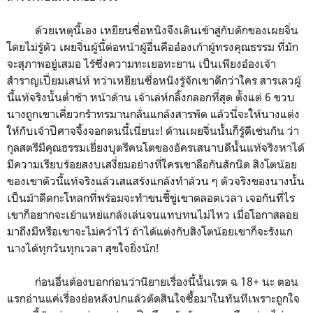
ด้วยเหตุนี้เอง เหยียนซื่อหนิงจึงเดินเข้าสู่กับดักของเผยจิ่น
โดยไม่รู้ตัว เผยจิ่นผู้นี้ต่อหน้าผู้อื่นคืออ๋องเก้าผู้ทรงคุณธรรม ที่มัก
จะสุภาพอยู่เสมอ ไร้ซึ่งความทะเยอทะยาน เป็นเพียงอ๋องเจ้า
สำราญเปี่ยมเสน่ห์ ทว่าเหยียนซื่อหนิงรู้จักเขาดีกว่าใคร สารเลวผู้
นี้แท้จริงนั้นต่ำช้า หน้าด้าน เจ้าเล่ห์กลิ้งกลอกที่สุด ตั้งแต่ 6 ขวบ
นางถูกเขาเคี่ยวกรำทรมานกลั่นแกล้งสารพัด แล้วนี่จะให้นางแต่ง
ให้กับเจ้าปีศาจจิ้งจอกตนนี้เนี่ยนะ! ด้านเผยจิ่นนั้นก็รู้ดีเช่นกัน ว่า
กุลสตรีมีคุณธรรมเยี่ยงบุตรีคนโตของอัครเสนาบดีนั้นแท้จริงหาได้
มีความเรียบร้อยสงบเสงี่ยมอย่างที่ใครเขาลือกันสักนิด สิงโตน้อย
ของเขาตัวนี้แท้จริงแล้วเสแสร้งแกล้งทำล้วน ๆ ตัวจริงของนางนั้น
เป็นม้าดีดกะโหลกที่พร้อมจะทำขนชี้ขู่เขาตลอดเวลา เจอกันที่ไร
เขาก็อยากจะเย้าแหย่แกล้งเล่นจนแทบทนไม่ไหว เมื่อโอกาสลอย
มาถึงมีหรือเขาจะไม่คว้าไว้ ถ้าได้แต่งกับสิงโตน้อยเขาก็จะรังแก
นางได้ทุกวันทุกเวลา สุขใจยิ่งนัก!
ก่อนอื่นต้องบอกก่อนว่านิยายเรื่องนี้นั้นเรต ฉ 18+ นะ ตอน
แรกอ่านแค่เรื่องย่อหลังปกแล้วตัดสินใจซื้อมาในทันทีเพราะถูกใจ