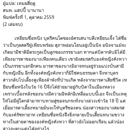
ผู้แปล: เหมยสี่ฤดู
สนพ. แฮปปี้ บานานา
พิมพ์ครั้งที่ 1, ตุลาคม 2559
(2 เล่มจบ)
เหยียนซื่อหนิง บุตรีคนโตของอัครเสนาบดีเหยียนเจิ้ง ได้ชื่อ
ว่าเป็นกุลสตรีผู้เพียบพร้อม สุภาพอ่อนโยนอยู่เป็นนิจ อนิจจาแม้จะ
เกิดมามีชาติมีตระกูลเป็นลูกของภรรยาเอก หากแต่บิดากลับมิได้มี
เพียงมารดาของนางเพียงคนเดียว เขายังสมรสกับองค์หญิงคังหวา
เป็นภรรยาเอกอีกคน มารดาของนางมิอาจทนอยู่ร่วมแบ่งปันสามี
กับหญิงอื่น อีกทั้งองค์หญิงคังหวาก็มิใช่คนธรรมดา จึงพาบุตร
สาวกลับไปเลี้ยงดูเพียงลำพังที่บ้านเกิด หลังจากมารดาเสียชีวิต เห
ยียนซื่อหนิงในวัย 16 ปีจึงได้ย้ายมาอยู่กับบิดาในเมืองหลวง
เพราะเบื้องหลังของนางมีความอิหลักอิเหลื่อแบบนี้เอง จึงเป็นเหตุ
ให้ไม่มีผู้ใดกล้ามาทาบทามสู่ขอจนกระทั่งนางล่วงเข้าวัย 18 ปี แต่
เมื่อมารดาเลี้ยงหมายมั่นจะให้บุตรีของตน น้องสาวของนางสมรส
กับองค์รัชทายาท เหยียนซื่อหนิงจึิงยิ่งกลายเป็นเสี้ยนหนามขวาง
ทางในสายตาขององค์หญิงคังหวา พี่สาวยังไม่ออกเรือน แล้วน้อง
สาวจะตบแต่งได้อย่างไร