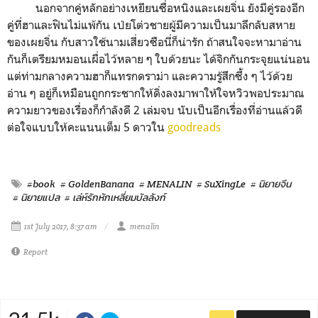
นอกจากคู่หลักอย่างเหยียนซื่อหนิงและเผยจิ่น ยังมีคู่รองอีก
คู่ที่ฮาและฟินไม่แพ้กัน เป่ยโต่วชายผู้มีความเป็นมาลึกลับสหาย
ของเผยจิ่น กับสาวใช้นามเสี่ยวซือนี่ก็น่ารัก ถ้าสนใจจะหามาอ่าน
กันก็เตรียมหมอนเผื่อไว้หลาย ๆ ใบด้วยนะ ได้จิกกันกระจุยแน่นอน
แต่ท่ามกลางความฮาก็แทรกดราม่า และความรู้สึกซึ้ง ๆ ไว้ด้วย
อ่าน ๆ อยู่ก็เหมือนถูกกระชากให้ดิ่งลงมาพาให้ใจหวิวพอประมาณ
ความยาวของเรื่องก็กำลังดี 2 เล่มจบ นับเป็นอีกเรื่องที่อ่านแล้วดี
ต่อใจแบบให้คะแนนเต็ม 5 ดาวใน
goodreads
#book
# GoldenBanana
# MENALIN
# SuXingLe
# นิยายจีน
# นิยายแปล
# เล่ห์รักหักเหลี่ยมบัลลังก์
1st July 2017, 8:37 am
menalin
Report