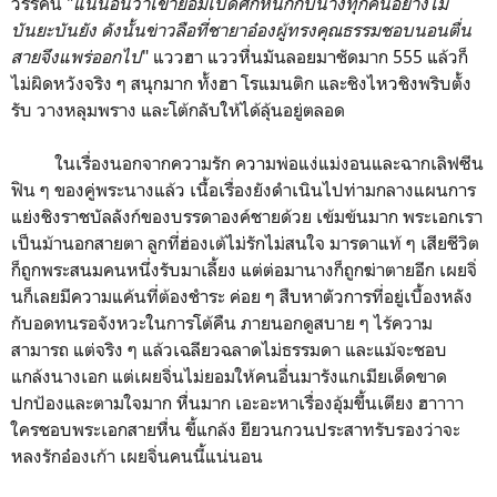
วรรคนี้ "
แน่นอนว่าเขาย่อมเปิดศึกหนักกับนางทุกคืนอย่างไม่
บันยะบันยัง ดังนั้นข่าวลือที่ชายาอ๋องผู้ทรงคุณธรรมชอบนอนตื่น
สายจึงแพร่ออกไป
" แววฮา แววหื่นมันลอยมาชัดมาก 555 แล้วก็
ไม่ผิดหวังจริง ๆ สนุกมาก ทั้งฮา โรแมนติก และชิงไหวชิงพริบตั้ง
รับ วางหลุมพราง และโต้กลับให้ได้ลุ้นอยู่ตลอด
ในเรื่องนอกจากความรัก ความพ่อแง่แม่งอนและฉากเลิฟซีน
ฟิน ๆ ของคู่พระนางแล้ว เนื้อเรื่องยังดำเนินไปท่ามกลางแผนการ
แย่งชิงราชบัลลังก์ของบรรดาองค์ชายด้วย เข้มข้นมาก พระเอกเรา
เป็นม้านอกสายตา ลูกที่ฮ่องเต้ไม่รักไม่สนใจ มารดาแท้ ๆ เสียชีวิต
ก็ถูกพระสนมคนหนึ่งรับมาเลี้ยง แต่ต่อมานางก็ถูกฆ่าตายอีก เผยจิ่
นก็เลยมีความแค้นที่ต้องชำระ ค่อย ๆ สืบหาตัวการที่อยู่เบื้องหลัง
กับอดทนรอจังหวะในการโต้คืน ภายนอกดูสบาย ๆ ไร้ความ
สามารถ แต่จริง ๆ แล้วเฉลียวฉลาดไม่ธรรมดา และแม้จะชอบ
แกล้งนางเอก แต่เผยจิ่นไม่ยอมให้คนอื่นมารังแกเมียเด็ดขาด
ปกป้องและตามใจมาก หื่นมาก เอะอะหาเรื่องอุ้มขึ้นเตียง ฮาาาา
ใครชอบพระเอกสายหื่น ขี้แกล้ง ยียวนกวนประสาทรับรองว่าจะ
หลงรักอ๋องเก้า เผยจิ่นคนนี้แน่นอน