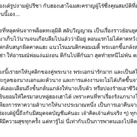
องเต้รูปงามผู้ปรีชา กับฮองเฮาโฉมสะคราญผู้ไร้ซึ่งคุณสมบัติที่
นนี้เอง...
ี่หลุดพ้นจากพล็อตทะลุมิติ สลับวิญญาณ เป็นเรื่องราวย้อนยุคธ
ื้อมาเก็บไว้นานจนเกือบลืมไปแล้วว่ามีอยู่ ตอนแรกไม่ได้คาดหวัง
แต่กลับสนุกผิดคาดแฮะ แนวโรแมนติกคอมเมดี้ พระเอกขี้แกล
วซ่า ให้อารมณ์พ่อแง่แม่งอน ตีกันไปตีกันมา สุดท้ายหนีไม่พ้น 
้เรายกให้บุคลิกของคู่พระนาง พระเอกน่ารักมาก และเป็นสไ
ชอบตระกูลของนางเอกและตัวนาง และการแต่งงานจะไม่ได้เกิดขึ้
ได้เลอะเลือนถึงขั้นกลั่นแกล้งให้นางเจ็บตัว หรือปองร้ายเอาชี
่ยินยอมให้ใครมาลบหลู่ฮองเฮาได้ เพราะคนที่หาเรื่องรังแกนาง
็นเพียงการหาความลำบากให้นางประมาณหนึ่ง เป็นการเอาคืนจาก
เต้ผู้นี้ถึงกับมีสมุดจดบัญชีแค้นอะ เจ้าคิดเจ้าแค้นจริง ๆ) ทุกคร
ณ์ดีมีความสุขทุกครั้ง แต่หารู้ไม่ นี่เท่ากับเป็นการพาตนเองไปติ