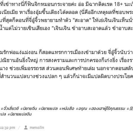
ที่เข้าทางนี่ก็ฟินจิกหมอนกระจายค่ะ อ่อ มีฉากติดเรต 18+ นะเรื่
วเนียเมีย หาเรื่องอุ้มขึ้นเตียงได้ตลอด (นี่คืออีกเหตุผลที่ชอบพ
ี่สุดก็ตอนที่จี่อู๋จิ้วพยายามทำตัว "สะอาด" ให้เย่เจินเจินเห็นน
ำแต่ไม่วายเขินเสียเอง "เจินเจิน ข้าอาบสะอาดแล้ว ข้าอาบสะ
แง่แม่งอน ก็สอดแทรกการเมืองเข้ามาด้วย จี่อู๋จิ้วนับว่าเ
ิธานอันยิ่งใหญ่ การสงครามและการปกครองก็เก่งยิ่ง เรื่องรา
นาง ช่วยเพิ่มอรรถรส ส่วนตอนพิเศษท้ายเล่ม นอกจากตอนสลับร
ที่สำนวนแปลบางช่วงแปลก ๆ แล้วก็น่าจะมีแปลผิดบางประโยค จุ
#จิ๋วเสี่ยวชี
#นิยายจีน
#นิยายแปล
#หนังสือ
#อรุณ
#ฮองเฮาผู้ไร้คุณธรรม
#
แปล
#นิยายแปลจีน
 12:32 pm
menalin