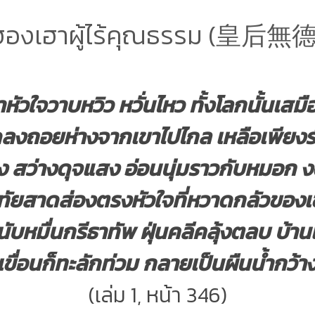
ฮองเฮาผู้ไร้คุณธรรม (皇后無德
้สึกว่าหัวใจวาบหวิว หวั่นไหว ทั้งโลกนั้นเส
ลงถอยห่างจากเขาไปไกล เหลือเพียง
ง สว่างดุจแสง อ่อนนุ่มราวกับหมอก 
ัยสาดส่องตรงหัวใจที่หวาดกลัวของเข
ับหมื่นกรีธาทัพ ฝุ่นคลีคลุ้งตลบ บ
ขื่อนก็ทะลักท่วม กลายเป็นผืนน้ำกว้างเ
(เล่ม 1, หน้า 346)