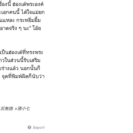
องนี้ ฮ่องเต้พระองค์
ระเอกคนนี้ ได้ใจแม่ยก
ั่นแหละ กระหยิ่มยิ้ม
อาดจริง ๆ นะ" โอ๊ย
ป็นฮ่องเต้ที่ทรงพระ
วในส่วนนี้รับเสริม
่างแล้ว นอกนั้นก็
ดที่พิมพ์ผิดก็นับว่า
皇后無德
#酒小七
Report