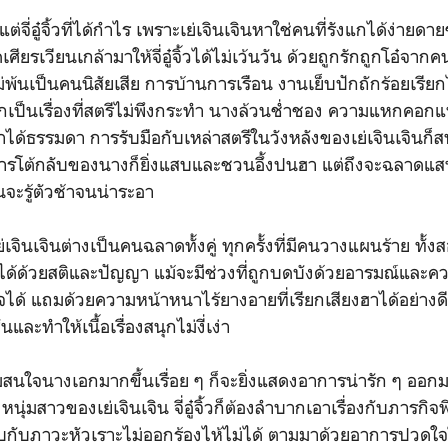
่อู๋จิ้วที่ได้กำไร เพราะเย่เจินเจินหาใช่คนที่รังแกได้ง่ายดาย
ศียรเวียนเกล้ามาให้จี่อู๋จิ้วได้ไม่เว้นวัน ด้วยถูกรักถูกโอ๋จ
ไม่พ้นเป็นคนนิสัยเสีย การบ้านการเรือน งานเย็บปักถักร้อยเรียกได
เป็นเรื่องที่สตรีไม่พึงกระทำ นางล้วนช่ำชอง ความแหกคอ
าได้ธรรมดา การรับมือกับเหล่าสตรีในวังหลังของเย่เจินเจินก็ส
รโต้กลับของนางก็ยิ่งแสบและชวนอึ้งปนฮา แต่ถึงจะฉลาดแ
จะรู้ตัวช้าจนน่าระอา
่เจินเจินต่างเป็นคนฉลาดทั้งคู่ ทุกครั้งที่มีคนวางแผนร้าย ทั
ด้วยสติและปัญญา แม้จะมีช่วงที่ถูกบดบังด้วยอารมณ์และความเ
ใจได้ แถมด้วยความหน้าหนาไร้ยางอายที่เรียกเสียงฮาได้อย่าง
นและทำให้เนื้อเรื่องสนุกไม่งี่เง่า
นางเอกมากขึ้นเรื่อย ๆ ก็จะยิ่งแสดงอาการน่ารัก ๆ ออกมา
งหนุ่มสาวของเย่เจินเจิน จี่อู๋จิ้วก็ต้องลำบากเอาเรื่องกับภารกิจ
บกับภาวะหัวเราะไม่ออกร้องไห้ไม่ได้ ตามมาด้วยอาการปวดใจใ