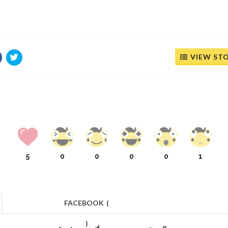
VIEW ST
5
0
0
0
0
1
FACEBOOK
(
)