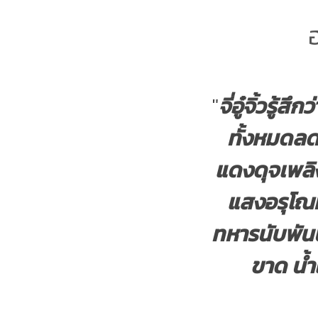
"
จี่อู๋จิ้วรู
ทั้งหมดลด
แดงดุจเพลิ
แสงอรุโณท
ทหารนับพันน
ขาด น้ำเ