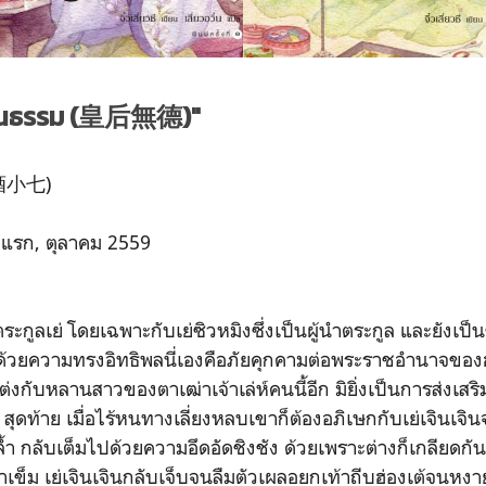
้คุณธรรม (皇后無德)"
ี (酒小七)
้งแรก, ตุลาคม 2559
กูลเย่ โดยเฉพาะกับเย่ซิวหมิงซึ่งเป็นผู้นำตระกูล และยังเป็น
ยความทรงอิทธิพลนี่เองคือภัยคุกคามต่อพระราชอำนาจของฮ่องเต
แต่งกับหลานสาวของตาเฒ่าเจ้าเล่ห์คนนี้อีก มิยิ่งเป็นการส่งเสร
สุดท้าย เมื่อไร้หนทางเลี่ยงหลบเขาก็ต้องอภิเษกกับเย่เจินเจินจ
กลับเต็มไปด้วยความอึดอัดชิงชัง ด้วยเพราะต่างก็เกลียดกัน
าเข็ม เย่เจินเจินกลับเจ็บจนลืมตัวเผลอยกเท้าถีบฮ่องเต้จนหง