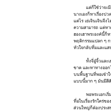
แต่ก็ใช้ว่าจะมีแต่จี
นางเองก็หาเรื่องปวดเ
แต่ไร เย่เจินเจินจึง
ความสามารถ แต่หาก
ฮองเฮาพระองค์นี้ก็ห
พฤติกรรมแปลก ๆ กา
หัวใจกลับทึ่มและแสน
ทั้งจี่อู๋จิ้วและเย
ขาด และหาทางออกได้
บนพื้นฐานที่พอเข้า
แบบนี้มาก ๆ มันมีสีสั
พอพระเอกเริ่มสนใจ
ทื่อในเรื่องรักใคร่ขอ
ส่วนใหญ่ก็ต้องประส