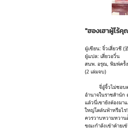
"ฮองเฮาผู้ไร
ผู้เขียน: จิ๋วเสี่ยวช
ผู้แปล: เสี่ยวอวิ๋น
สนพ. อรุณ, พิมพ์ครั
(2 เล่มจบ)
จี่อู๋จิ้วไม่ชอบตระ
อำนาจในราชสำนัก ด้ว
แล้วนี่เขายังต้องมา
ใหญ่โตล้นฟ้าหรือไร! 
ควรวาบหวามหวานล้ำ 
ขณะกำลังเข้าด้ายเข้