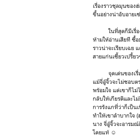
เรื่องราวชุลมุนของฮ่
ขึ้นอย่างน่าอับอายเช่
ในที่สุดก็มีเรื่องท
ห้ามให้อ่านเสียที ซ
ราวน่าจะเรียบเฉย 
สายแก่นเซี้ยวเปรี้ย
จุดเด่นของเรื่องนี
แม้จี่อู๋จิ้วจะไม่
พร้อมใจ แต่เขาก็ไม่
กลับให้เกียรติและไม
การรังแกที่ว่าก็เป
ทำให้เขาลำบากใจ (ฮ่อง
นาง จี่อู๋จิ้วจะอารม
โดยแท้ ☺