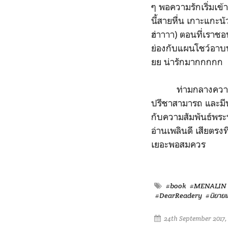
ๆ พอความรักเริ่มเข้า
นี้สายหื่น เกาะแกะนั
ฮ่าาาา) ตอนที่เราชอบท
ย่องกับแผนโชว์อาบน้
ยย น่ารักมากกกกก
ท่ามกลางความรักพ่อ
ปรีชาสามารถ และมีปณ
กับความสัมพันธ์พระ
อ่านเพลินดี เสียตรง
เยอะพอสมควร
#book
#MENALIN
#DearReadery
#นิยาย
24th September 2017,