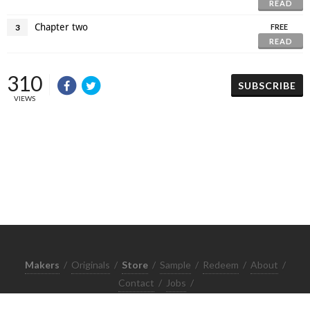
READ
Chapter two
3
FREE
READ
310
SUBSCRIBE
VIEWS
Makers
/
Originals
/
Store
/
Sample
/
Redeem
/
About
/
Contact
/
Jobs
/
Copyrights © 2015 All Rights Reserved by Minimore