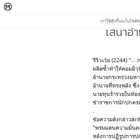
เราใช้คุ๊กกี้บนเว็บไซ
เสนาอำ
รีวิวเว้ย (2244) "
ผลิตซ้ำทำให้คอมมิว
อำนาจกระทรวงมหาดไ
อำนาจที่ทรงพลัง ซึ่ง
นายทุนร่ำรวยในท้อง
ข้าราชการนักปกครอ
.
ข้อความดังกล่าวสะ
"พรมแดนความมั่นคง" 
หลังการปฏิรูปการ