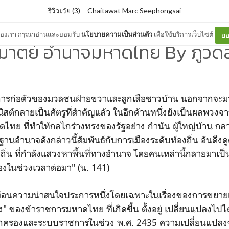
รีวิวเว้ย (3)
–
Chaitawat Marc Seephongsai
ต์ของเรา กรุณาอ่านและยอมรับ
นโยบายความเป็นส่วนตัว
เพื่อใช้บริการเว็บไซต์
ยอ
มาตย์ อำนาจมหาดไทย By ภูวดล 
... การก่อตัวของมวลชนฝ่ายขวาและลูกเสือชาวบ้าน นอกจากจะ
นิสต์กลายเป็นศัตรูที่สำคัญแล้ว ในอีกด้านหนึ่งยังเป็นผลพว
ทย ที่ทำให้กลไกร่างทรงของรัฐอย่าง กำนัน ผู้ใหญ่บ้าน ก
ฐานอำนาจดังกล่าวนี้สัมพันธ์กับการเมืองระดับท้องถิ่น อันดึงดู
ถิ่น ที่กำลังแสวงหาพื้นที่ทางอำนาจ โดยคนเหล่านี้กลายมา
งในช่วงเวลาต่อมา" (น. 141)
ท้อนความน่าสนใจประการหนึ่งโดยเฉพาะในเรื่องของการขยาย
ของข้าราชการมหาดไทย ที่เกิดขึ้น ตั้งอยู่ เปลี่ยนแปลงไปได
ปกครองและระบบราชการในช่วง พ.ศ. 2435 ความเปลี่ยนแปล