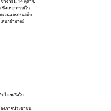
ช่วงก่อน 14 ตุลาฯ,
ซึ่งเหตุการณ์ใน
ัดเจนและยังผลสืบ
ง "เสนาอำมาตย์
ิปไตยครึ่งใบ
วของภาคประชาชน